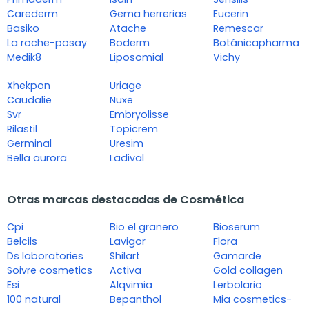
Carederm
Gema herrerias
Eucerin
Basiko
Atache
Remescar
La roche-posay
Boderm
Botánicapharma
Medik8
Liposomial
Vichy
Xhekpon
Uriage
Caudalie
Nuxe
Svr
Embryolisse
Rilastil
Topicrem
Germinal
Uresim
Bella aurora
Ladival
Otras marcas destacadas de Cosmética
Cpi
Bio el granero
Bioserum
Belcils
Lavigor
Flora
Ds laboratories
Shilart
Gamarde
Soivre cosmetics
Activa
Gold collagen
Esi
Alqvimia
Lerbolario
100 natural
Bepanthol
Mia cosmetics-