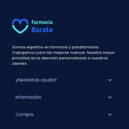
Somos expertos en farmacia y parafarmacia.
Trabajamos para las mejores marcas. Nuestra mayor
prioridad es la atención personalizada a nuestros
clientes.
expand_more
¿Necesitas ayuda?
expand_more
Información
expand_more
Compra