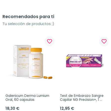
Recomendados para ti
Tu selección de productos ;)
favorite_border
favorite_border
Galenicum Derma Lumium 
Test de Embarazo Sangre 
Oral, 60 capsulas
Capilar NG Precision+, 1 
unidad
18,30 €
12,95 €