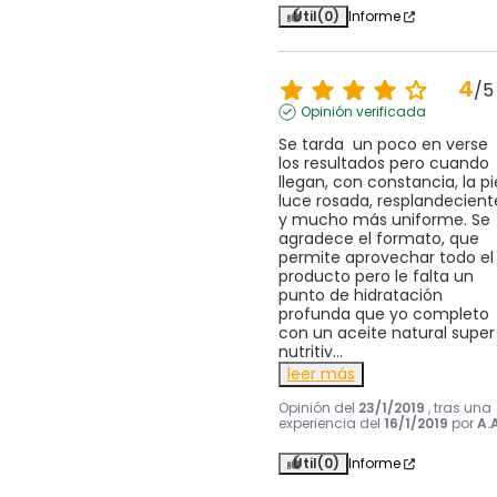
Útil
(0)
Informe
4
/
5
Opinión verificada
Se tarda  un poco en verse 
los resultados pero cuando 
llegan, con constancia, la pie
luce rosada, resplandeciente
y mucho más uniforme. Se 
agradece el formato, que 
permite aprovechar todo el 
producto pero le falta un 
punto de hidratación 
profunda que yo completo 
con un aceite natural super 
nutritiv
...
leer más
Opinión del
23/1/2019
, tras una
experiencia del
16/1/2019
por
A.A
Útil
(0)
Informe