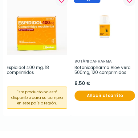
favorite_border
favorite_border
BOTÁNICAPHARMA
Espididol 400 mg, 18 
Botanicapharma Aloe vera 
comprimidos
500mg, 120 comprimidos
9,50 €
Este producto no está
Añadir al carrito
disponible para su compra
en este país o región.