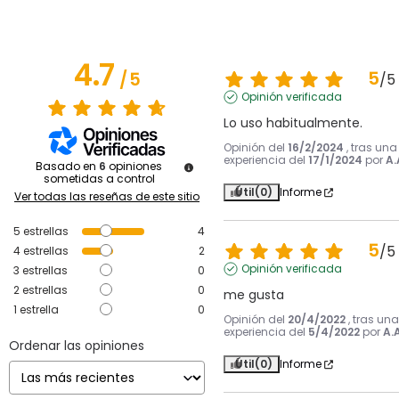
4.7
5
/
5
/
5
Opinión verificada
Lo uso habitualmente.
Opinión del
16/2/2024
, tras una
experiencia del
17/1/2024
por
A.
Basado en
6
opiniones
sometidas a control
Útil
(0)
Informe
Ver todas las reseñas de este sitio
5
estrellas
4
5
/
5
4
estrellas
2
Opinión verificada
3
estrellas
0
2
estrellas
0
me gusta
1
estrella
0
Opinión del
20/4/2022
, tras una
experiencia del
5/4/2022
por
A.A
Ordenar las opiniones
Útil
(0)
Informe