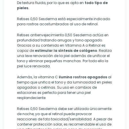
De textura fluida, por lo que es apto en
todo tipo de
pieles.
Retises 0,50 Sesderma está especialmente indicado
para rostros acostumbrados al uso de retinol.
Retises antienvejecimiento 0,50 Sesderma actúa en
profundidad tratando arrugas y tono apagado.
Gracias a su contenido en Vitamina A o Retinol es
capaz de
estimular la síntesis de colágeno
. Realiza
una leve renovación de la piel además de unificar el
tono y eliminar pequeñas manchas. Por todo ello la
piel luce renovada.
Además, la vitamina C
ilumina rostros apagados
al
tiempo que unifica el tono y da luminosidad en pieles
apagadas o cetrinas. Su uso en cambios de
estaciones es perfecto para tener una piel
resplandeciente.
Retises 0,50 Sesderma debe ser utilizado únicamente
de noche, ya que el retinol puede provocar
reacciones de foto toxicidad/sensibilidad. A pesar de
contener protección solar, es recomendable el uso de