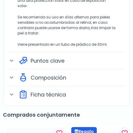
una alta protección solar en caso de exposición
solar.
Se recomienda su uso en días alternos para pieles
sensibles o no acostumbradas al retinol, en caso
contrario puede usarse de forma diaria, tras limpar la
piel a tratar.
Viene presentado en un tubo de plástico de 30ml.
Puntos clave
expand_more
Composición
expand_more
Ficha técnica
expand_more
Comprados conjuntamente
Regalo