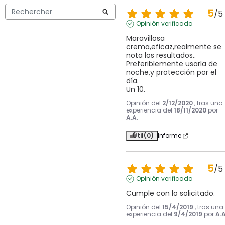
5
/
5
Opinión verificada
Maravillosa 
crema,eficaz,realmente se 
nota los resultados..

Preferiblemente usarla de 
noche,y protección por el 
día.

Un 10.
Opinión del
2/12/2020
, tras una
experiencia del
18/11/2020
por
A.A.
Útil
(0)
Informe
5
/
5
Opinión verificada
Cumple con lo solicitado.
Opinión del
15/4/2019
, tras una
experiencia del
9/4/2019
por
A.A