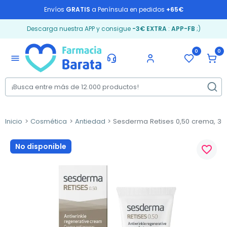
Envíos
GRATIS
a Península en pedidos
+65€
Descarga nuestra APP y consigue
-3€ EXTRA
:
APP-FB
;)
0
0
menu
Inicio
Cosmética
Antiedad
Sesderma Retises 0,50 crema, 30
No disponible
favorite_border