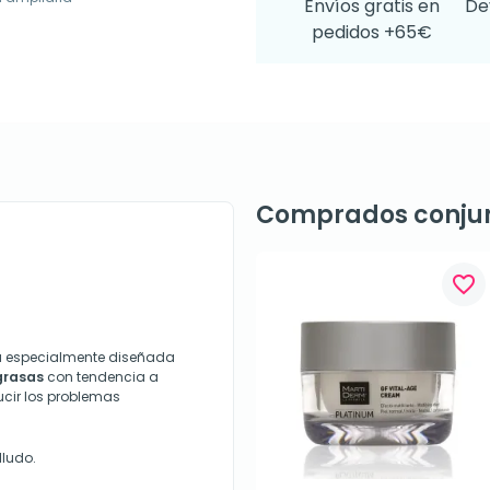
Envíos gratis en
De
pedidos +65€
Comprados conju
favorite_border
 especialmente diseñada
grasas
con tendencia a
ucir los problemas
lludo.