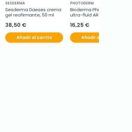
SESDERMA
PHOTODERM
Sesderma Daeses crema 
Bioderma Photoderm 
gel reafirmante, 50 ml
ultra-fluid AR SPF50+, 40 
ml
38,50 €
16,25 €
Añadir al carrito
Añadir al carrito