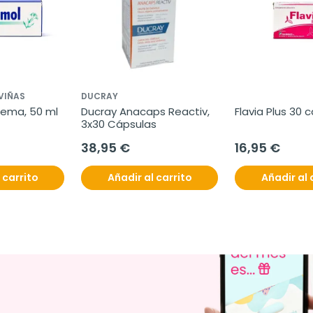
VIÑAS
DUCRAY
rema, 50 ml
Ducray Anacaps Reactiv, 
Flavia Plus 30 
3x30 Cápsulas
38,95 €
16,95 €
 carrito
Añadir al carrito
Añadir al 