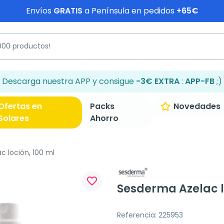
Envíos
GRATIS
a Península en pedidos
+65€
Descarga nuestra APP y consigue
-3€ EXTRA
:
APP-FB
;)
Ofertas en
Packs
Novedades
Solares
Ahorro
 loción, 100 ml
favorite_border
Sesderma Azelac l
Referencia: 225953