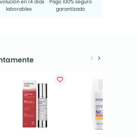
volución en 14 días
Pago 100% seguro
laborables
garantizado
keyboard_arrow_left
keyboard_arrow_right
ntamente
Anterior
Siguiente
favorite_border
favorite_border