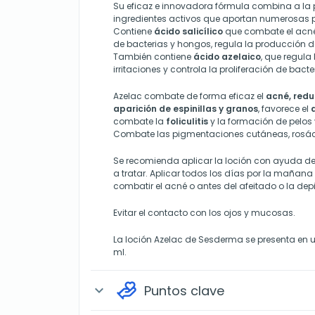
Su eficaz e innovadora fórmula combina a la 
ingredientes activos que aportan numerosas p
Contiene
ácido salicílico
que combate el acné,
de bacterias y hongos, regula la producción de
También contiene
ácido azelaico
, que regula
irritaciones y controla la proliferación de bacte
Azelac combate de forma eficaz el
acné, redu
aparición de espinillas y granos
, favorece el
combate la
foliculitis
y la formación de pelos 
Combate las pigmentaciones cutáneas, rosáce
Se recomienda aplicar la loción con ayuda d
a tratar. Aplicar todos los días por la mañana
combatir el acné o antes del afeitado o la dep
Evitar el contacto con los ojos y mucosas.
La loción Azelac de Sesderma se presenta en 
ml.
Puntos clave
expand_more