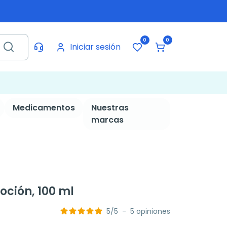
0
0
Iniciar sesión
Medicamentos
Nuestras
marcas
oción, 100 ml
5
/
5
-
5
opiniones