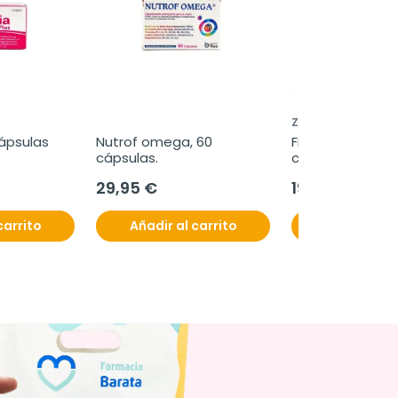
ZAMBON
cápsulas
Nutrof omega, 60 
Fisiogen Ferro Fo
cápsulas.
cápsulas
29,95 €
19,95 €
carrito
Añadir al carrito
Añadir al c