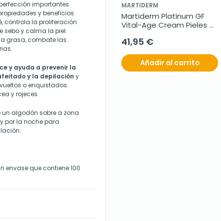
perfección importantes
MARTIDERM
ropiedades y beneficios.
Martiderm Platinum GF 
 controla la proliferación
Vital-Age Cream Pieles 
 sebo y calma la piel.
Normales/Mixtas, 50 ml
 la grasa, combate las
41,95 €
rias.
Añadir al carrito
ce y ayuda a prevenir la
afeitado y la depilación
y
vueltos o enquistados.
a y rojeces.
e un algodón sobre a zona
 y por la noche para
ilación.
un envase que contiene 100