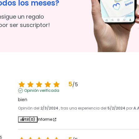
odos los meses?
nsigue un regalo
or ser suscriptor!
5
/
5
Opinión verificada
bien
Opinión del
2/3/2024
, tras una experiencia del
5/2/2024
por
A.
Útil
(0)
Informe
5