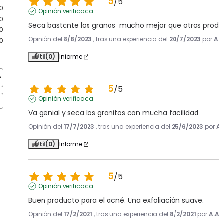
5
/
5
0
Opinión verificada
0
Seca bastante los granos  mucho mejor que otros pro
0
Opinión del
8/8/2023
, tras una experiencia del
20/7/2023
por
A
0
Útil
(0)
Informe
5
/
5
Opinión verificada
Va genial y seca los granitos con mucha facilidad
Opinión del
17/7/2023
, tras una experiencia del
25/6/2023
por
Útil
(0)
Informe
5
/
5
Opinión verificada
Buen producto para el acné. Una exfoliación suave.
Opinión del
17/2/2021
, tras una experiencia del
8/2/2021
por
A.A