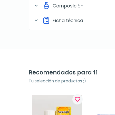
Composición
expand_more
Ficha técnica
expand_more
Recomendados para ti
Tu selección de productos ;)
favorite_border