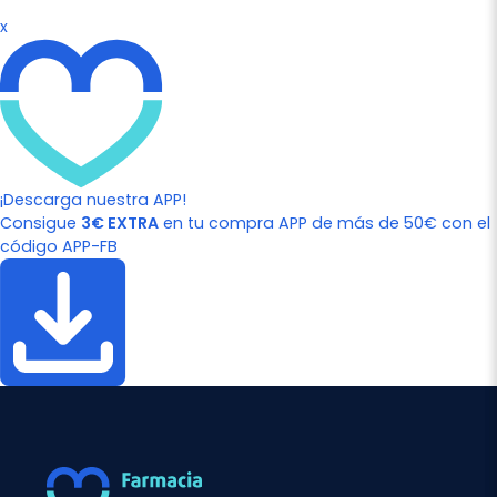
x
¡Descarga nuestra APP!
Consigue
3€ EXTRA
en tu compra APP de más de 50€ con el
código APP-FB