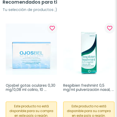
Recomendados para ti
Tu selección de productos ;)
favorite_border
favorite_border
Ojosbel gotas oculares 0,30 
Respibien freshmint 0,5 
mg/0,08 ml colirio, 10 
mg/ml pulverización nasal, 
frascos monodosis
15 ml
Este producto no está
Este producto no está
disponible para su compra
disponible para su compra
en este país o región.
en este país o región.