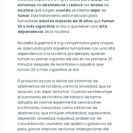
síntomas
de
abstinencia
y
reducir
las
ansias
de
nicotina
que surgen
cuando
se intenta
dejar
de
fumar
. Este tratamiento está indicado para
fumadores
adultos mayores de 18 años
que
fuman
20 o más cigarrillos
al día o que tienen una
alta
dependencia
de la nicotina.
Nicorette Supermint 4 mg comprimidos para chupar,
es adecuado para aquellos fumadores con una alta
dependencia a la nicotina, por ejemplo, quienes
fuman su primer cigarrillo del día en los primeros 30
minutos después de levantarse o aquellos que
fuman 20 o más cigarrillos al día.
El producto ayuda a aliviar los síntomas de
abstinencia de nicotina, como la ansiedad, que se
asocian con dejar de fumar. Cuando se interrumpe
el suministro de nicotina del tabaco de forma
abrupta, es normal experimentar sensaciones
incómodas, conocidas como síntomas de
abstinencia, que incluyen irritabilidad, agresividad,
depresión, ansiedad, inquietud, problemas de
concentración, aumento del apetito o ganancia de
peso, ganas intensas de fumar, interrupciones del