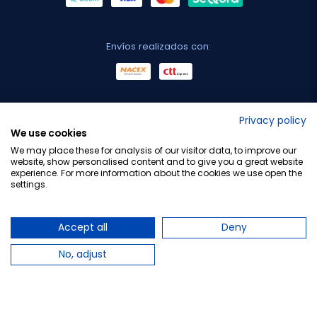
Envíos realizados con:
No lo decimos nosotros...
Privacy policy
We use cookies
¡Tu opinión es importante!
We may place these for analysis of our visitor data, to improve our
website, show personalised content and to give you a great website
experience. For more information about the cookies we use open the
settings.
Copyright © 2010-2026 Farmacia Barata S.L. Todos los
derechos reservados.
Accept all
Deny
No, adjust
Total:
24,45 €