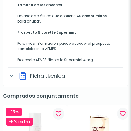
Tamaño de los envases
:
Envase de plástico que contiene
40 comprimidos
para chupar.
Prospecto Nicorette Supermint
Para más información, puede acceder al prospecto
completo en la AEMPS.
Prospecto
AEMPS Nicorette Supermint 4 mg
.
Ficha técnica
expand_more
Comprados conjuntamente
-15%
favorite_border
favorite_border
-5% extra