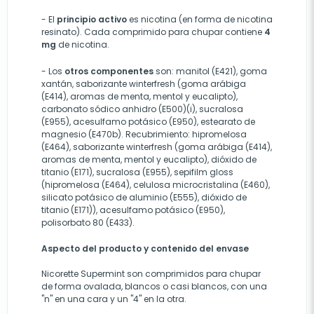
- El
principio activo
es nicotina (en forma de nicotina
resinato). Cada comprimido para chupar contiene
4
mg
de nicotina.
- Los
otros componentes
son: manitol (E421), goma
xantán, saborizante winterfresh (goma arábiga
(E414), aromas de menta, mentol y eucalipto),
carbonato sódico anhidro (E500)(i), sucralosa
(E955), acesulfamo potásico (E950), estearato de
magnesio (E470b). Recubrimiento: hipromelosa
(E464), saborizante winterfresh (goma arábiga (E414),
aromas de menta, mentol y eucalipto), dióxido de
titanio (E171), sucralosa (E955), sepifilm gloss
(hipromelosa (E464), celulosa microcristalina (E460),
silicato potásico de aluminio (E555), dióxido de
titanio (E171)), acesulfamo potásico (E950),
polisorbato 80 (E433).
Aspecto del producto y contenido del envase
Nicorette Supermint son comprimidos para chupar
de forma ovalada, blancos o casi blancos, con una
"n" en una cara y un "4" en la otra.