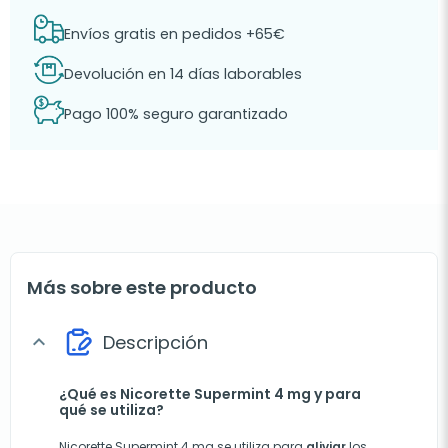
Envíos gratis en pedidos +65€
Devolución en 14 días laborables
Pago 100% seguro garantizado
Más sobre este producto
Descripción
expand_more
¿Qué es Nicorette Supermint 4 mg y para
qué se utiliza?
Nicorette Supermint 4 mg se utiliza para
aliviar
los