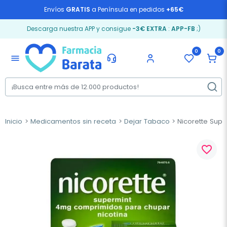
Envíos
GRATIS
a Península en pedidos
+65€
Descarga nuestra APP y consigue
-3€ EXTRA
:
APP-FB
;)
0
0
menu
Inicio
Medicamentos sin receta
Dejar Tabaco
Nicorette Sup
favorite_border