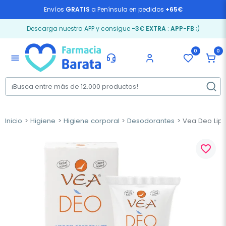
Envíos
GRATIS
a Península en pedidos
+65€
Descarga nuestra APP y consigue
-3€ EXTRA
:
APP-FB
;)
0
0
menu
Inicio
Higiene
Higiene corporal
Desodorantes
Vea Deo Lipo
favorite_border