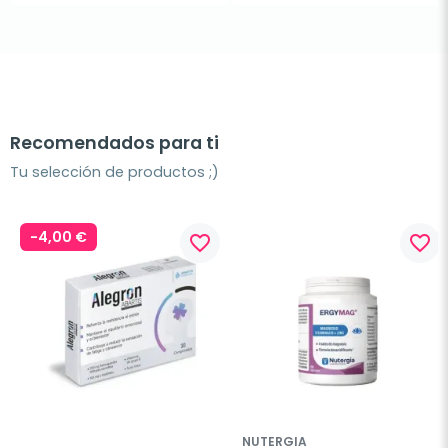
Recomendados para ti
Tu selección de productos ;)
-4,00 €
favorite_border
favorite_border
NUTERGIA