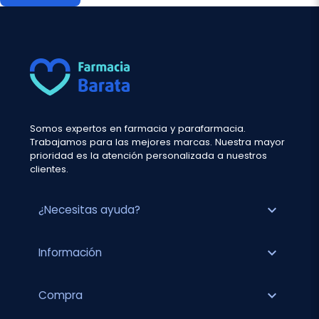
Somos expertos en farmacia y parafarmacia.
Trabajamos para las mejores marcas. Nuestra mayor
prioridad es la atención personalizada a nuestros
clientes.
expand_more
¿Necesitas ayuda?
expand_more
Información
expand_more
Compra