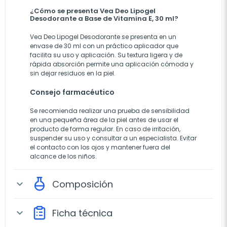
¿Cómo se presenta Vea Deo Lipogel
Desodorante a Base de Vitamina E, 30 ml?
Vea Deo Lipogel Desodorante se presenta en un
envase de 30 ml con un práctico aplicador que
facilita su uso y aplicación. Su textura ligera y de
rápida absorción permite una aplicación cómoda y
sin dejar residuos en la piel.
Consejo farmacéutico
Se recomienda realizar una prueba de sensibilidad
en una pequeña área de la piel antes de usar el
producto de forma regular. En caso de irritación,
suspender su uso y consultar a un especialista. Evitar
el contacto con los ojos y mantener fuera del
alcance de los niños.
Composición
expand_more
Ficha técnica
expand_more