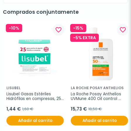
Comprados conjuntamente
-10%
-15%
favorite_border
favorite_border
-5% EXTRA
LISUBEL
LA ROCHE POSAY ANTHELIOS
Lisubel Gasas Estériles 
La Roche Posay Anthelios 
Hidrófilas en compresas, 25 
UVMune 400 Oil control 
unidades.
Fluido Invisible SPF50+, 50 ml
1,44 €
15,73 €
1,60 €
18,50 €
Añadir al carrito
Añadir al carrito