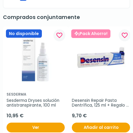
Comprados conjuntamente
No disponible
¡Pack Ahorro!
favorite_border
favorite_border
SESDERMA
Sesderma Dryses solución 
Desensin Repair Pasta 
antistranspirante, 100 ml
Dentrífica, 125 ml + Regalo 
Desensin Colutorio, 30 ml
10,95 €
9,70 €
Ver
Añadir al carrito