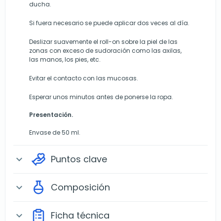
ducha.
Si fuera necesario se puede aplicar dos veces al día.
Deslizar suavemente el roll-on sobre la piel de las
zonas con exceso de sudoración como las axilas,
las manos, los pies, etc.
Evitar el contacto con las mucosas.
Esperar unos minutos antes de ponerse la ropa.
Presentación.
Envase de 50 ml.
Puntos clave
expand_more
Composición
expand_more
Ficha técnica
expand_more