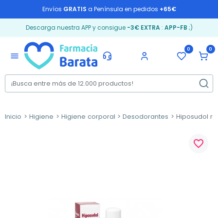
Envíos
GRATIS
a Península en pedidos
+65€
Descarga nuestra APP y consigue
-3€ EXTRA
:
APP-FB
;)
0
0
menu
Inicio
Higiene
Higiene corporal
Desodorantes
Hiposudol rol
favorite_border