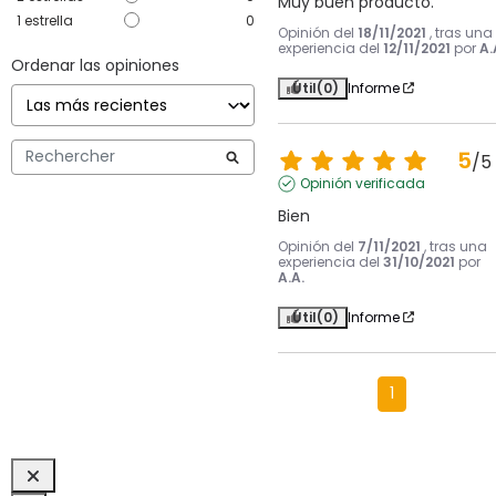
Muy buen producto.
1
estrella
0
Opinión del
18/11/2021
, tras una
experiencia del
12/11/2021
por
A.
Ordenar las opiniones
Útil
(0)
Informe
5
/
5
Opinión verificada
Bien
Opinión del
7/11/2021
, tras una
experiencia del
31/10/2021
por
A.A.
Útil
(0)
Informe
1