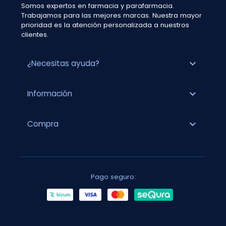
Somos expertos en farmacia y parafarmacia.
Trabajamos para las mejores marcas. Nuestra mayor
prioridad es la atención personalizada a nuestros
clientes.
expand_more
¿Necesitas ayuda?
expand_more
Información
expand_more
Compra
Pago seguro: