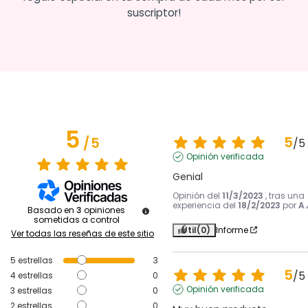
suscriptor!
5
5
/
5
/
5
Opinión verificada
Genial
Opinión del
11/3/2023
, tras una
experiencia del
18/2/2023
por
A.
Basado en
3
opiniones
sometidas a control
Útil
(0)
Informe
Ver todas las reseñas de este sitio
5
estrellas
3
5
/
5
4
estrellas
0
Opinión verificada
3
estrellas
0
2
estrellas
0