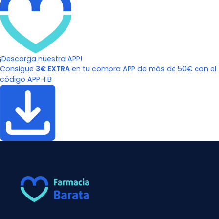
¡Descarga nuestra APP!
Consigue
3€ EXTRA
en tu compra APP de más de 50€ con el
código APP-FB