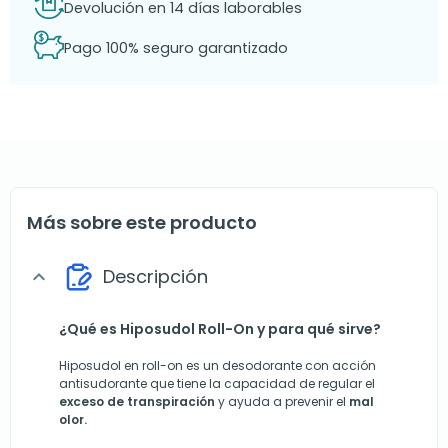
Devolución en 14 días laborables
Pago 100% seguro garantizado
Más sobre este producto
Descripción
expand_more
¿Qué es Hiposudol Roll-On y para qué sirve?
Hiposudol en roll-on es un desodorante con acción
antisudorante que tiene la capacidad de regular el
exceso de transpiración
y ayuda a prevenir el
mal
olor.