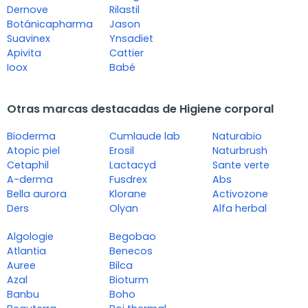
Dernove
Rilastil
Botánicapharma
Jason
Suavinex
Ynsadiet
Apivita
Cattier
Ioox
Babé
Otras marcas destacadas de Higiene corporal
Bioderma
Cumlaude lab
Naturabio
Atopic piel
Erosil
Naturbrush
Cetaphil
Lactacyd
Sante verte
A-derma
Fusdrex
Abs
Bella aurora
Klorane
Activozone
Ders
Olyan
Alfa herbal
Algologie
Begobao
Atlantia
Benecos
Auree
Bilca
Azal
Bioturm
Banbu
Boho