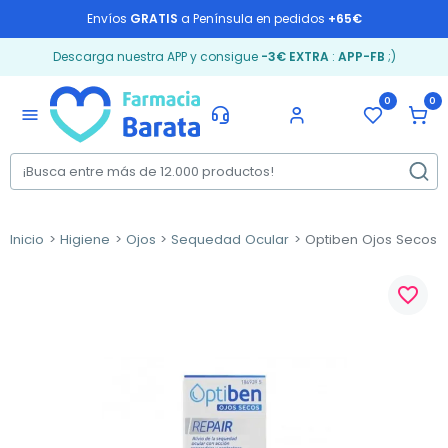
Envíos
GRATIS
a Península en pedidos
+65€
Descarga nuestra APP y consigue
-3€ EXTRA
:
APP-FB
;)
0
0
menu
Inicio
Higiene
Ojos
Sequedad Ocular
Optiben Ojos Secos Re
favorite_border