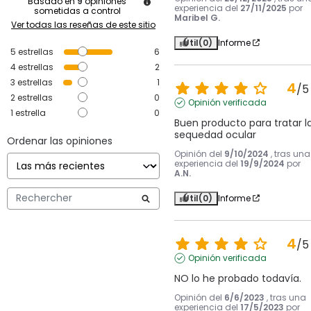
Basado en
9
opiniones
experiencia del
27/11/2025
por
sometidas a control
Maribel G.
Ver todas las reseñas de este sitio
Útil
(0)
Informe
5
estrellas
6
4
estrellas
2
3
estrellas
1
4
/
5
2
estrellas
0
Opinión verificada
1
estrella
0
Buen producto para tratar la
sequedad ocular
Ordenar las opiniones
Opinión del
9/10/2024
, tras una
experiencia del
19/9/2024
por
A.N.
Útil
(0)
Informe
4
/
5
Opinión verificada
NO lo he probado todavía.
Opinión del
6/6/2023
, tras una
experiencia del
17/5/2023
por