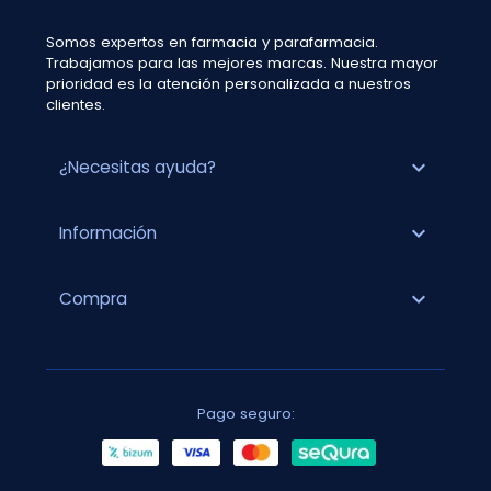
Somos expertos en farmacia y parafarmacia.
Trabajamos para las mejores marcas. Nuestra mayor
prioridad es la atención personalizada a nuestros
clientes.
expand_more
¿Necesitas ayuda?
expand_more
Información
expand_more
Compra
Pago seguro: