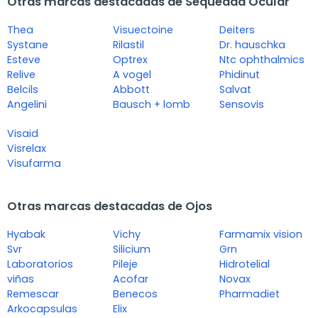
Otras marcas destacadas de Sequedad Ocular
Thea
Visuectoine
Deiters
Systane
Rilastil
Dr. hauschka
Esteve
Optrex
Ntc ophthalmics
Relive
A vogel
Phidinut
Belcils
Abbott
Salvat
Angelini
Bausch + lomb
Sensovis
Visaid
Visrelax
Visufarma
Otras marcas destacadas de Ojos
Hyabak
Vichy
Farmamix vision
Svr
Silicium
Grn
Laboratorios
Pileje
Hidrotelial
viñas
Acofar
Novax
Remescar
Benecos
Pharmadiet
Arkocapsulas
Elix