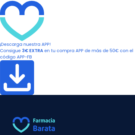
¡Descarga nuestra APP!
Consigue
3€ EXTRA
en tu compra APP de más de 50€ con el
código APP-FB