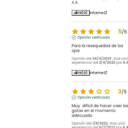
A.A.
Útil
(0)
Informe
5
/
5
Opinión verificada
Para la resequedad de los 
ojos
Opinión del
24/4/2023
, tras un
experiencia del
2/4/2023
por
A.A
Útil
(0)
Informe
3
/
5
Opinión verificada
Muy  dificil de hacer caer las
gotas en el momento 
adecuado
Opinión del
1/8/2022
, tras una
experiencia del
9/7/2022
por
A.A