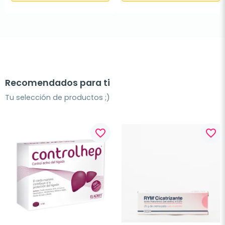
Recomendados para ti
Tu selección de productos ;)
favorite_border
favorite_border