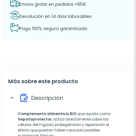
Envíos gratis en pedidos +65€
Devolución en 14 días laborables
Pago 100% seguro garantizado
Más sobre este producto
Descripción
expand_more
Complemento alimenticio BIO
que ayuda como
hepatoprotector
, actúa directamente sobre las
células del hígado, protegiéndolo y reparando el
efecto que puedan haber causado posibles
sustancias tóxicas.