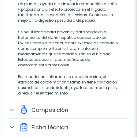
de plantas, ayuda a estimular la producción de bilis
y proporciona un efecto protector en el hígado,
facilitando la eliminación de toxinas. Contribuye a
mejorar la digestión pesada o dispepsia.
Se ha utilizado para prevenir y dar soporte en el
tratamiento del daño hepático ocasionado por
tóxicos como el alcohol, o ante excesos de comida, y
como complemento en el tratamiento con
medicamentos que se metabolizan en el hígado.
Estos usos deben ir acompañados de
asesoramiento profesional.
Por el poder antiinflamatorio de la silimarina, el
extracto de cardo mariano también tiene aplicación
cosmética: es antioxidante, ayuda a calmar la piel y
a reducir el enrojecimiento.
Composición
expand_more
Ficha técnica
expand_more