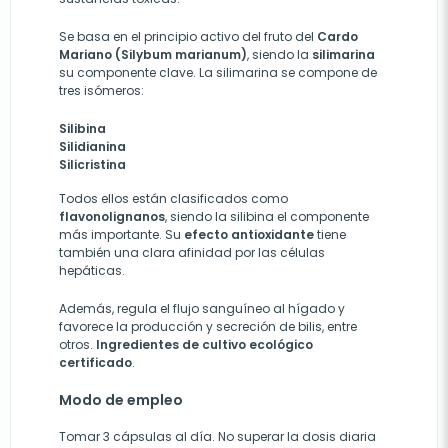
Se basa en el principio activo del fruto del
Cardo
Mariano (Silybum marianum)
, siendo la
silimarina
su componente clave. La silimarina se compone de
tres isómeros:
Silibina
Silidianina
Silicristina
Todos ellos están clasificados como
flavonolignanos
, siendo la silibina el componente
más importante. Su
efecto antioxidante
tiene
también una clara afinidad por las células
hepáticas.
Además, regula el flujo sanguíneo al hígado y
favorece la producción y secreción de bilis, entre
otros.
Ingredientes de cultivo ecológico
certificado
.
Modo de empleo
Tomar 3 cápsulas al día. No superar la dosis diaria