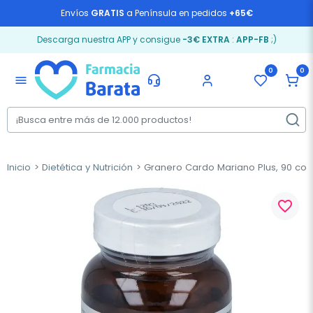
Envíos
GRATIS
a Península en pedidos
+65€
Descarga nuestra APP y consigue
-3€ EXTRA
:
APP-FB
;)
0
0
menu
Inicio
Dietética y Nutrición
Granero Cardo Mariano Plus, 90 co
favorite_border