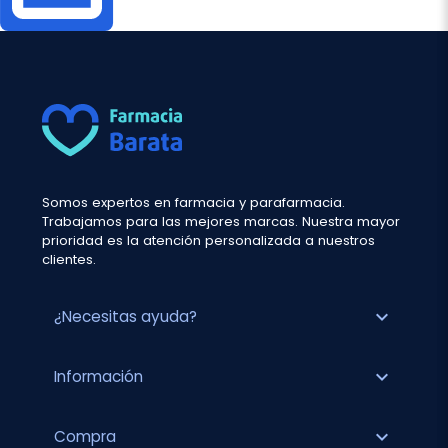
Somos expertos en farmacia y parafarmacia.
Trabajamos para las mejores marcas. Nuestra mayor
prioridad es la atención personalizada a nuestros
clientes.
expand_more
¿Necesitas ayuda?
expand_more
Información
expand_more
Compra