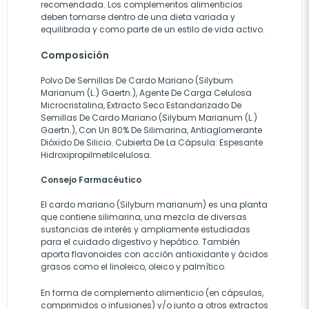
recomendada. Los complementos alimenticios
deben tomarse dentro de una dieta variada y
equilibrada y como parte de un estilo de vida activo.
Composición
Polvo De Semillas De Cardo Mariano (Silybum
Marianum (L.) Gaertn.), Agente De Carga Celulosa
Microcristalina, Extracto Seco Estandarizado De
Semillas De Cardo Mariano (Silybum Marianum (L.)
Gaertn.), Con Un 80% De Silimarina, Antiaglomerante
Dióxido De Silicio. Cubierta De La Cápsula: Espesante
Hidroxipropilmetilcelulosa.
Consejo Farmacéutico
El cardo mariano (Silybum marianum) es una planta
que contiene silimarina, una mezcla de diversas
sustancias de interés y ampliamente estudiadas
para el cuidado digestivo y hepático. También
aporta flavonoides con acción antioxidante y ácidos
grasos como el linoleico, oleico y palmítico.
En forma de complemento alimenticio (en cápsulas,
comprimidos o infusiones) y/o junto a otros extractos