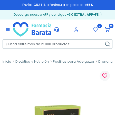
Envíos
GRATIS
a Península en pedidos
+65€
Descarga nuestra APP y consigue
-3€ EXTRA
:
APP-FB
;)
0
0
menu
Inicio
Dietética y Nutrición
Pastillas para Adelgazar
Drenantes
favorite_border