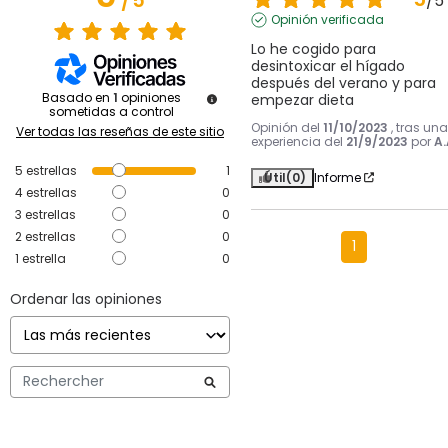
/
5
/
5
Opinión verificada
Lo he cogido para 
desintoxicar el hígado 
después del verano y para 
Basado en
1
opiniones
empezar dieta
sometidas a control
Opinión del
11/10/2023
, tras una
Ver todas las reseñas de este sitio
experiencia del
21/9/2023
por
A.
5
estrellas
1
Útil
(0)
Informe
4
estrellas
0
3
estrellas
0
2
estrellas
0
1
1
estrella
0
Ordenar las opiniones