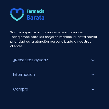
Somos expertos en farmacia y parafarmacia.
Trabajamos para las mejores marcas. Nuestra mayor
prioridad es la atención personalizada a nuestros
clientes.
expand_more
¿Necesitas ayuda?
expand_more
Información
expand_more
Compra