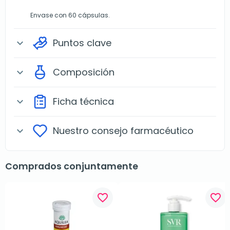
Envase con 60 cápsulas.
Puntos clave
expand_more
Composición
expand_more
Ficha técnica
expand_more
Nuestro consejo farmacéutico
expand_more
Comprados conjuntamente
favorite_border
favorite_border