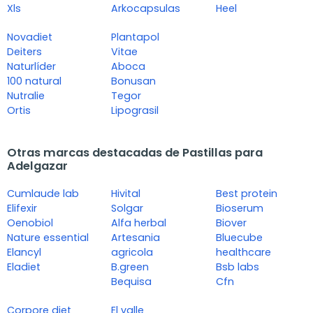
Xls
Arkocapsulas
Heel
Novadiet
Plantapol
Deiters
Vitae
Naturlíder
Aboca
100 natural
Bonusan
Nutralie
Tegor
Ortis
Lipograsil
Otras marcas destacadas de Pastillas para
Adelgazar
Cumlaude lab
Hivital
Best protein
Elifexir
Solgar
Bioserum
Oenobiol
Alfa herbal
Biover
Nature essential
Artesania
Bluecube
Elancyl
agricola
healthcare
Eladiet
B.green
Bsb labs
Bequisa
Cfn
Corpore diet
El valle