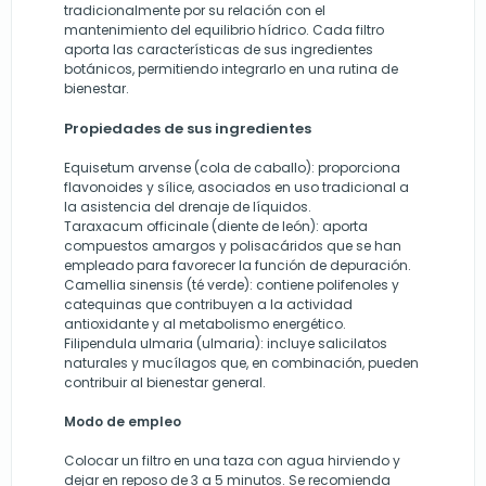
tradicionalmente por su relación con el
mantenimiento del equilibrio hídrico. Cada filtro
aporta las características de sus ingredientes
botánicos, permitiendo integrarlo en una rutina de
bienestar.
Propiedades de sus ingredientes
Equisetum arvense (cola de caballo): proporciona
flavonoides y sílice, asociados en uso tradicional a
la asistencia del drenaje de líquidos.
Taraxacum officinale (diente de león): aporta
compuestos amargos y polisacáridos que se han
empleado para favorecer la función de depuración.
Camellia sinensis (té verde): contiene polifenoles y
catequinas que contribuyen a la actividad
antioxidante y al metabolismo energético.
Filipendula ulmaria (ulmaria): incluye salicilatos
naturales y mucílagos que, en combinación, pueden
contribuir al bienestar general.
Modo de empleo
Colocar un filtro en una taza con agua hirviendo y
dejar en reposo de 3 a 5 minutos. Se recomienda