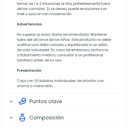
tomar de 1 a 2 infusiones al día, preferiblemente fuera
de las comidas. Si se desea, puede endulzarse con
miel o azúcar con moderación.
Advertencias
No superar la dosis diaria recomendada. Mantener
fuera del alcance de los niños. Este producto no debe
sustituir una dieta variada y equilibrada ni un estilo
de vida saludable. En caso de embarazo, lactancia
o tratamiento médico, consultar a un profesional
sanitario antes de su uso.
Presentación
Caja con 20 bolsitas individuales de infusión con
aroma a melocotón.
Puntos clave
expand_more
Composición
expand_more