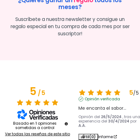
¿Quieres ganar un
regalo
todos los
meses?
Suscríbete a nuestra newsletter y consigue un
regalo especial en tu compra de cada mes por ser
suscriptor!
5
5
/
5
/
5
Opinión verificada
Me encanta el sabor...
Opinión del
26/5/2024
, tras un
experiencia del
30/4/2024
por
Basado en
1
opiniones
A.A.
sometidas a control
Ver todas las reseñas de este sitio
Útil
(0)
Informe