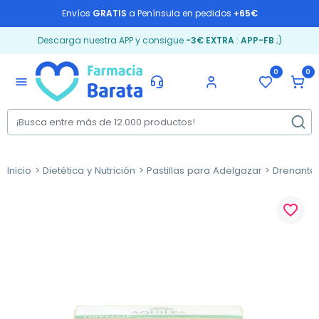
Envíos
GRATIS
a Península en pedidos
+65€
Descarga nuestra APP y consigue
-3€ EXTRA
:
APP-FB
;)
0
0
menu
Inicio
Dietética y Nutrición
Pastillas para Adelgazar
Drenantes
favorite_border