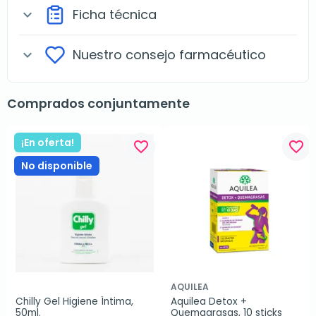
Ficha técnica
expand_more
Nuestro consejo farmacéutico
expand_more
Comprados conjuntamente
¡En oferta!
favorite_border
favorite_border
No disponible
AQUILEA
Chilly Gel Higiene Íntima, 
Aquilea Detox + 
50ml.
Quemagrasas, 10 sticks