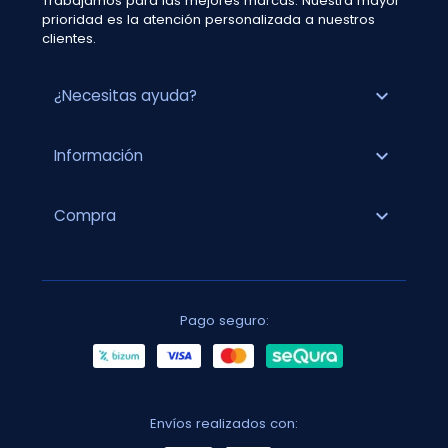
Trabajamos para las mejores marcas. Nuestra mayor
prioridad es la atención personalizada a nuestros
clientes.
expand_more
¿Necesitas ayuda?
expand_more
Información
expand_more
Compra
Pago seguro:
Envíos realizados con: