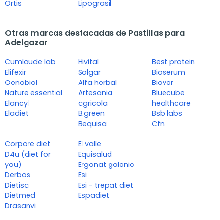
Ortis
Lipograsil
Otras marcas destacadas de Pastillas para
Adelgazar
Cumlaude lab
Hivital
Best protein
Elifexir
Solgar
Bioserum
Oenobiol
Alfa herbal
Biover
Nature essential
Artesania
Bluecube
Elancyl
agricola
healthcare
Eladiet
B.green
Bsb labs
Bequisa
Cfn
Corpore diet
El valle
D4u (diet for
Equisalud
you)
Ergonat galenic
Derbos
Esi
Dietisa
Esi - trepat diet
Dietmed
Espadiet
Drasanvi