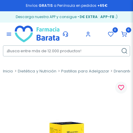
Envíos
GRATIS
a Península en pedidos
+65€
Descarga nuestra APP y consigue
-3€ EXTRA
:
APP-FB
;)
0
0
menu
Inicio
Dietética y Nutrición
Pastillas para Adelgazar
Drenantes
favorite_border