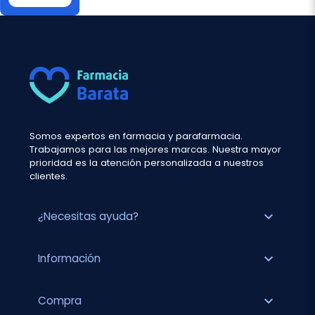
Somos expertos en farmacia y parafarmacia.
Trabajamos para las mejores marcas. Nuestra mayor
prioridad es la atención personalizada a nuestros
clientes.
expand_more
¿Necesitas ayuda?
expand_more
Información
expand_more
Compra