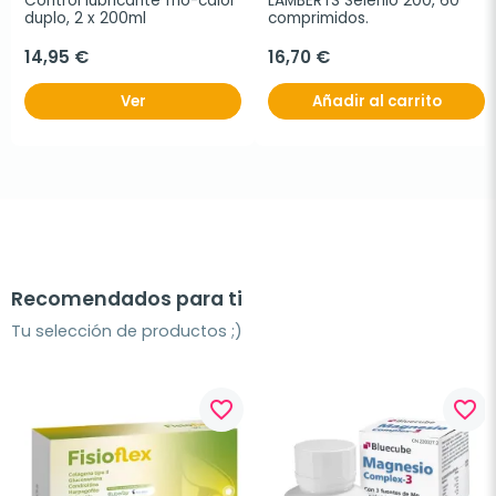
Control lubricante frio-calor 
LAMBERTS Selenio 200, 60 
duplo, 2 x 200ml
comprimidos.
14,95 €
16,70 €
Ver
Añadir al carrito
Recomendados para ti
Tu selección de productos ;)
favorite_border
favorite_border