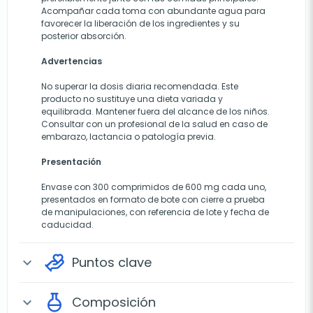
Acompañar cada toma con abundante agua para
favorecer la liberación de los ingredientes y su
posterior absorción.
Advertencias
No superar la dosis diaria recomendada. Este
producto no sustituye una dieta variada y
equilibrada. Mantener fuera del alcance de los niños.
Consultar con un profesional de la salud en caso de
embarazo, lactancia o patología previa.
Presentación
Envase con 300 comprimidos de 600 mg cada uno,
presentados en formato de bote con cierre a prueba
de manipulaciones, con referencia de lote y fecha de
caducidad.
Puntos clave
expand_more
Composición
expand_more