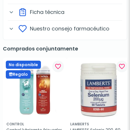
Ficha técnica
expand_more
Nuestro consejo farmacéutico
expand_more
Comprados conjuntamente
No disponible
favorite_border
favorite_border
Regalo
CONTROL
LAMBERTS