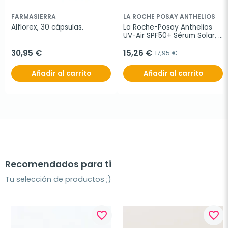
FARMASIERRA
LA ROCHE POSAY ANTHELIOS
Alflorex, 30 cápsulas.
La Roche-Posay Anthelios 
UV-Air SPF50+ Sérum Solar, 
50 ml
30,95 €
15,26 €
17,95 €
Añadir al carrito
Añadir al carrito
Recomendados para ti
Tu selección de productos ;)
favorite_border
favorite_border