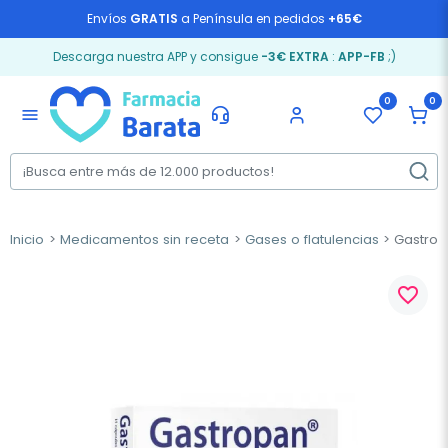
Envíos
GRATIS
a Península en pedidos
+65€
Descarga nuestra APP y consigue
-3€ EXTRA
:
APP-FB
;)
0
0
menu
Inicio
Medicamentos sin receta
Gases o flatulencias
Gastropa
favorite_border