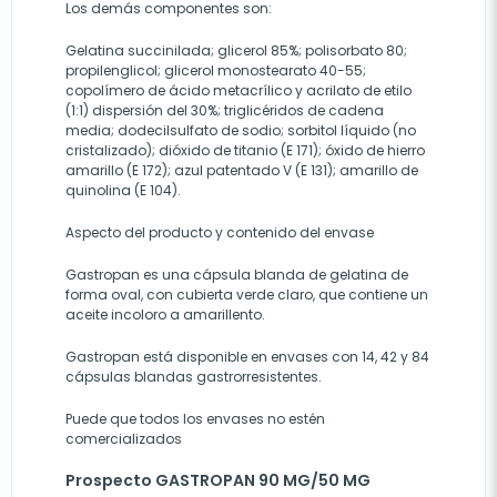
Los demás componentes son:
Gelatina succinilada; glicerol 85%; polisorbato 80;
propilenglicol; glicerol monostearato 40-55;
copolímero de ácido metacrílico y acrilato de etilo
(1:1) dispersión del 30%; triglicéridos de cadena
media; dodecilsulfato de sodio; sorbitol líquido (no
cristalizado); dióxido de titanio (E 171); óxido de hierro
amarillo (E 172); azul patentado V (E 131); amarillo de
quinolina (E 104).
Aspecto del producto y contenido del envase
Gastropan es una cápsula blanda de gelatina de
forma oval, con cubierta verde claro, que contiene un
aceite incoloro a amarillento.
Gastropan está disponible en envases con 14, 42 y 84
cápsulas blandas gastrorresistentes.
Puede que todos los envases no estén
comercializados
Prospecto GASTROPAN 90 MG/50 MG