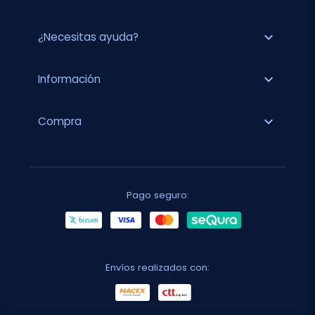
expand_more
¿Necesitas ayuda?
expand_more
Información
expand_more
Compra
Pago seguro:
Envíos realizados con: