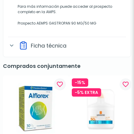
Para más información puede acceder al prospecto
completo en la AMPS.
Prospecto AEMPS GASTROPAN 90 MG/50 MG
Ficha técnica
expand_more
Comprados conjuntamente
-15%
favorite_border
favorite_border
-5% EXTRA