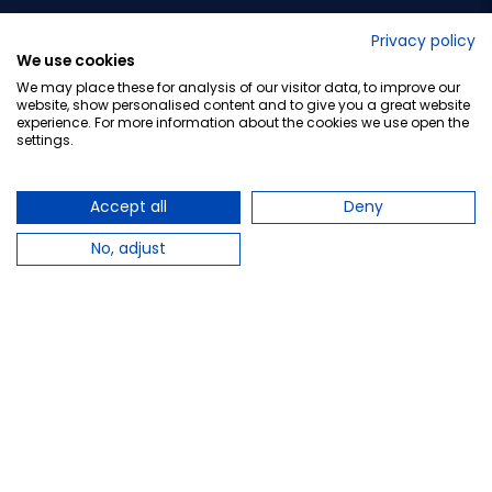
No lo decimos nosotros...
Privacy policy
We use cookies
¡Tu opinión es importante!
We may place these for analysis of our visitor data, to improve our
website, show personalised content and to give you a great website
experience. For more information about the cookies we use open the
settings.
Copyright © 2010-2026 Farmacia Barata S.L. Todos los
derechos reservados.
Accept all
Deny
No, adjust
Total:
9,79 €
−
+
Añadir al carrito