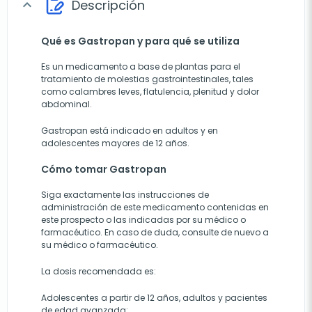
Descripción
expand_more
Qué es Gastropan y para qué se utiliza
Es un medicamento a base de plantas para el
tratamiento de molestias gastrointestinales, tales
como calambres leves, flatulencia, plenitud y dolor
abdominal.
Gastropan está indicado en adultos y en
adolescentes mayores de 12 años.
Cómo tomar Gastropan
Siga exactamente las instrucciones de
administración de este medicamento contenidas en
este prospecto o las indicadas por su médico o
farmacéutico. En caso de duda, consulte de nuevo a
su médico o farmacéutico.
La dosis recomendada es:
Adolescentes a partir de 12 años, adultos y pacientes
de edad avanzada: