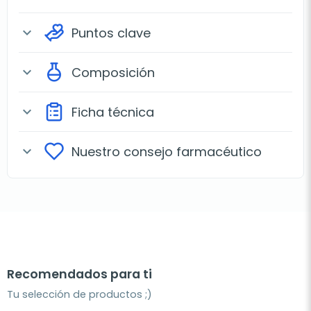
Puntos clave
expand_more
Composición
expand_more
Ficha técnica
expand_more
Nuestro consejo farmacéutico
expand_more
Recomendados para ti
Tu selección de productos ;)