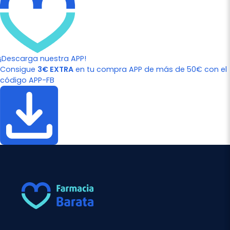
¡Descarga nuestra APP!
Consigue
3€ EXTRA
en tu compra APP de más de 50€ con el
código APP-FB