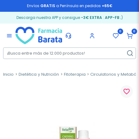
Envíos
GRATIS
a Península en pedidos
+65€
Descarga nuestra APP y consigue
-3€ EXTRA
:
APP-FB
;)
0
0
menu
Inicio
Dietética y Nutrición
Fitoterapia
Circulatorios y Metaból
favorite_border