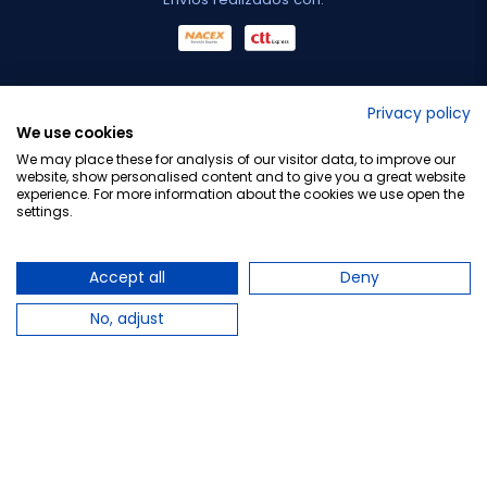
No lo decimos nosotros...
Privacy policy
We use cookies
¡Tu opinión es importante!
We may place these for analysis of our visitor data, to improve our
website, show personalised content and to give you a great website
experience. For more information about the cookies we use open the
settings.
Copyright © 2010-2026 Farmacia Barata S.L. Todos los
derechos reservados.
Accept all
Deny
No, adjust
Total:
30,86 €
−
+
Añadir al carrito