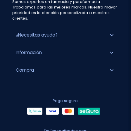
Somos expertos en farmacia y parafarmacia.
Trabajamos para las mejores marcas. Nuestra mayor
prioridad es la atención personalizada a nuestros
clientes.
expand_more
¿Necesitas ayuda?
expand_more
Información
expand_more
Compra
Pago seguro:
Envíos realizados con: