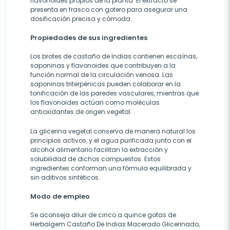
flavonoides propios de la planta. El extracto se
presenta en frasco con gotero para asegurar una
dosificación precisa y cómoda.
Propiedades de sus ingredientes
Los brotes de castaño de Indias contienen escaínas,
saponinas y flavonoides que contribuyen a la
función normal de la circulación venosa. Las
saponinas triterpénicas pueden colaborar en la
tonificación de las paredes vasculares, mientras que
los flavonoides actúan como moléculas
antioxidantes de origen vegetal.
La glicerina vegetal conserva de manera natural los
principios activos, y el agua purificada junto con el
alcohol alimentario facilitan la extracción y
solubilidad de dichos compuestos. Estos
ingredientes conforman una fórmula equilibrada y
sin aditivos sintéticos.
Modo de empleo
Se aconseja diluir de cinco a quince gotas de
Herbalgem Castaño De Indias Macerado Glicerinado,