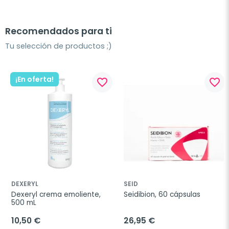
Recomendados para ti
Tu selección de productos ;)
¡En oferta!
favorite_border
favorite_border
DEXERYL
SEID
Dexeryl crema emoliente, 
Seidibion, 60 cápsulas
500 mL
10,50 €
26,95 €