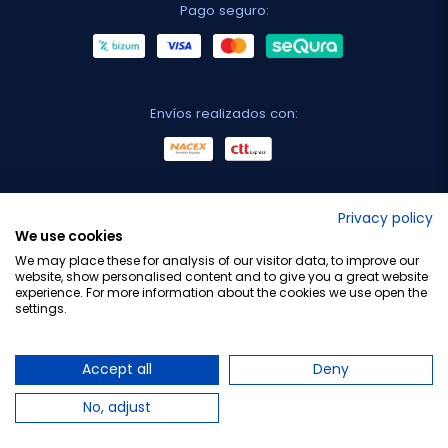
Pago seguro:
Envíos realizados con:
No lo decimos nosotros...
Privacy policy
We use cookies
¡Tu opinión es importante!
We may place these for analysis of our visitor data, to improve our
website, show personalised content and to give you a great website
experience. For more information about the cookies we use open the
settings.
Copyright © 2010-2026 Farmacia Barata S.L. Todos los
derechos reservados.
Accept all
Deny
No, adjust