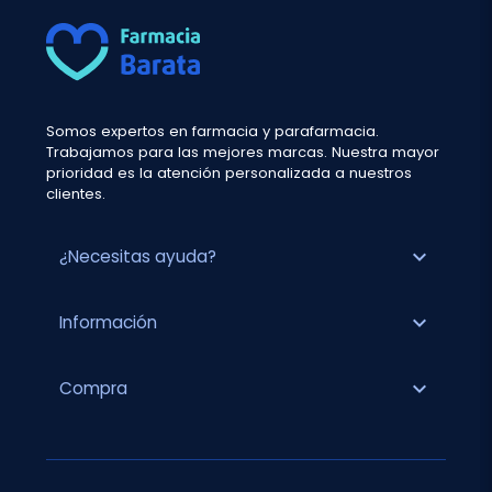
Somos expertos en farmacia y parafarmacia.
Trabajamos para las mejores marcas. Nuestra mayor
prioridad es la atención personalizada a nuestros
clientes.
expand_more
¿Necesitas ayuda?
expand_more
Información
expand_more
Compra