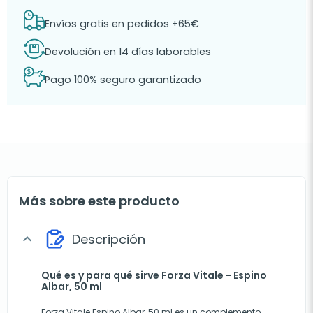
Envíos gratis en pedidos +65€
Devolución en 14 días laborables
Pago 100% seguro garantizado
Más sobre este producto
Descripción
expand_more
Qué es y para qué sirve Forza Vitale - Espino
Albar, 50 ml
Forza Vitale Espino Albar, 50 ml es un complemento