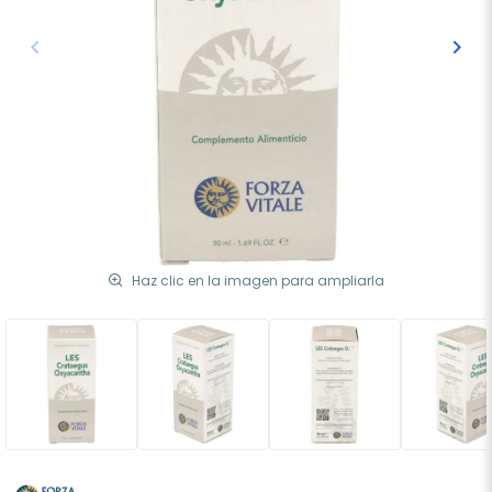
keyboard_arrow_left
keyboard_arrow_right
Anterior
Sigu
Haz clic en la imagen para ampliarla