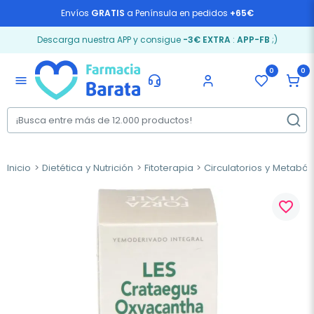
Envíos
GRATIS
a Península en pedidos
+65€
Descarga nuestra APP y consigue
-3€ EXTRA
:
APP-FB
;)
0
0
menu
Inicio
Dietética y Nutrición
Fitoterapia
Circulatorios y Metaból
favorite_border