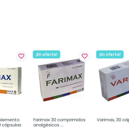
¡En oferta!
¡En oferta!
favorite_border
favorite_border
lemento 
Farimax 30 comprimidos 
Varimax, 30 cá
0 cápsulas
analgésicos 