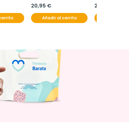
20,95 €
22,95 €
carrito
Añadir al carrito
Añadir al c