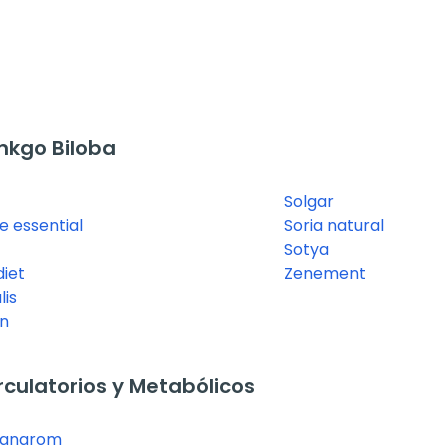
nkgo Biloba
Solgar
e essential
Soria natural
Sotya
iet
Zenement
lis
an
culatorios y Metabólicos
ranarom