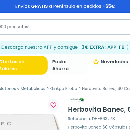
Envíos
GRATIS
a Península en pedidos
+65€
Descarga nuestra APP y consigue
-3€ EXTRA
:
APP-FB
;)
Ofertas en
Packs
Novedades
Solares
Ahorro
ulatorios y Metabólicos
Ginkgo Biloba
Herbovita Banec, 60 Cá
favorite_border
Herbovita Banec, 
Referencia: DH-863278
Herbovita Banec 60 Cápsulas 