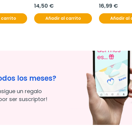
bucodispersables
14,50 €
16,99 €
 carrito
Añadir al carrito
Añadir al 
odos los meses?
nsigue un regalo
or ser suscriptor!