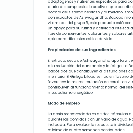
adaptógenos y nutrientes específicos para c
diaria de compuestos bioactivos que contrib
normal del sistema nervioso y al metabolismo
con extractos de Ashwagandha, Bacopa monnie
vitaminas del grupo B, este producto está p
un apoyo para su rutina y actividad intelectua
libre de conservantes, colorantes y sabores art
apta para diferentes estilos de vida.
Propiedades de sus ingredientes
El extracto seco de Ashwagandha aporta with
a la reducción del cansancio y la fatiga. La 
bacósidos que contribuyen a las funciones co
memoria. El Ginkgo biloba es rico en flavonoid
favorecen la microcirculación cerebral. Las vit
contribuyen al funcionamiento normal del sist
metabolismo energético.
Modo de empleo
La dosis recomendada es de dos cápsulas al d
durante las comidas con un vaso de agua. No 
indicada. Para evaluar la respuesta individu
mínimo de cuatro semanas continuadas.