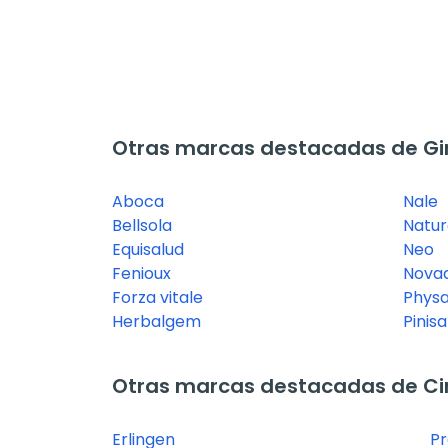
Otras marcas destacadas de Gi
Aboca
Nale
Bellsola
Natur
Equisalud
Neo
Fenioux
Novad
Forza vitale
Physa
Herbalgem
Pinis
Otras marcas destacadas de Cir
Erlingen
P