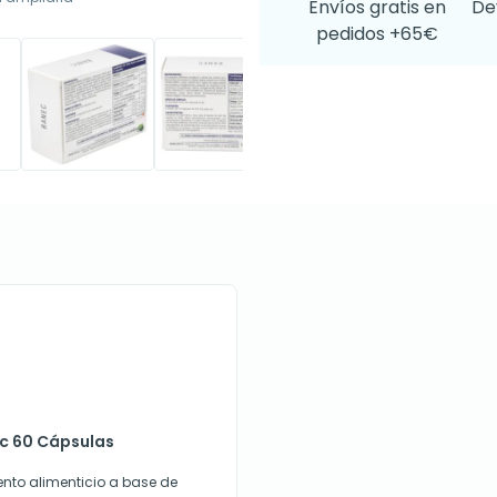
Envíos gratis en
De
pedidos +65€
ec 60 Cápsulas
to alimenticio a base de