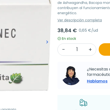
de Ashwagandha, Bacopa monnie
contribuyen al funcionamient
energético.
Ver descripción completa
38,84 €
0,65 €/ud
En stock
keyboard_arrow_right
Siguiente
¿Necesitas 
farmacéutic
Hablamos
a ampliarla