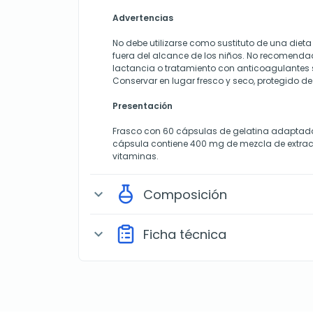
Advertencias
No debe utilizarse como sustituto de una dieta
fuera del alcance de los niños. No recomend
lactancia o tratamiento con anticoagulantes 
Conservar en lugar fresco y seco, protegido de 
Presentación
Frasco con 60 cápsulas de gelatina adaptada
cápsula contiene 400 mg de mezcla de extrac
vitaminas.
Composición
expand_more
Ficha técnica
expand_more