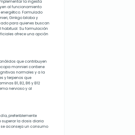
omplementar la ingesta
uyen al funcionamiento
 energético. Formulado
ri, Ginkgo biloba y
ensado para quienes buscan
l habitual. Su formulación
ificiales ofrece una opción
anólidos que contribuyen
Bacopa monnieri contiene
gnitivas normales y a la
es y terpenos que
aminas B1, B2, B6 y B12
ema nervioso y al
ía, preferiblemente
superar la dosis diaria
al se aconseja un consumo