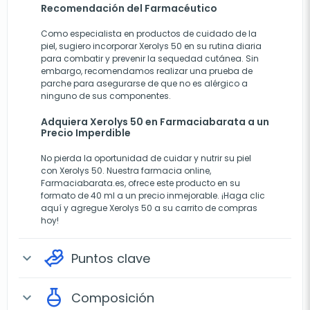
Recomendación del Farmacéutico
Como especialista en productos de cuidado de la
piel, sugiero incorporar Xerolys 50 en su rutina diaria
para combatir y prevenir la sequedad cutánea. Sin
embargo, recomendamos realizar una prueba de
parche para asegurarse de que no es alérgico a
ninguno de sus componentes.
Adquiera Xerolys 50 en Farmaciabarata a un
Precio Imperdible
No pierda la oportunidad de cuidar y nutrir su piel
con Xerolys 50. Nuestra farmacia online,
Farmaciabarata.es, ofrece este producto en su
formato de 40 ml a un precio inmejorable. ¡Haga clic
aquí y agregue Xerolys 50 a su carrito de compras
hoy!
Puntos clave
expand_more
Composición
expand_more