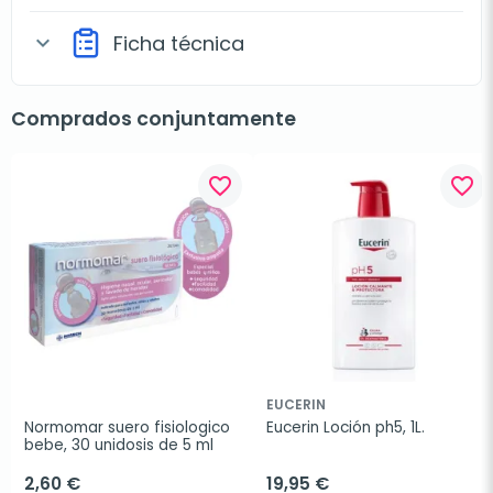
Ficha técnica
expand_more
Comprados conjuntamente
favorite_border
favorite_border
EUCERIN
Normomar suero fisiologico 
Eucerin Loción ph5, 1L.
bebe, 30 unidosis de 5 ml
2,60 €
19,95 €