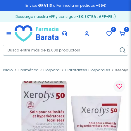
Envíos
GRATIS
a Península en pedidos
+65€
Descarga nuestra APP y consigue
-3€ EXTRA
:
APP-FB
;)
0
0
menu
Inicio
Cosmética
Corporal
Hidratantes Corporales
Xerolys 
favorite_border