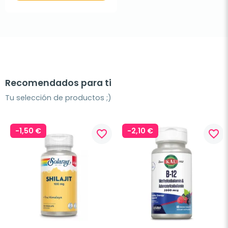
Recomendados para ti
Tu selección de productos ;)
-1,50 €
-2,10 €
favorite_border
favorite_border