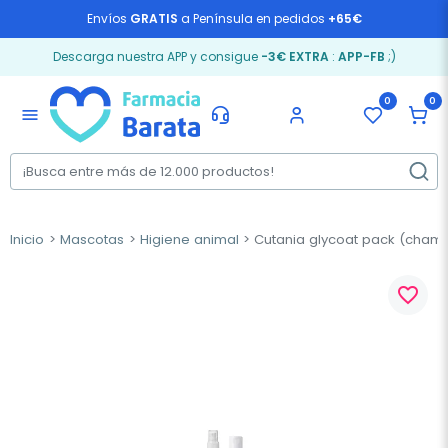
Envíos
GRATIS
a Península en pedidos
+65€
Descarga nuestra APP y consigue
-3€ EXTRA
:
APP-FB
;)
0
0
menu
Inicio
Mascotas
Higiene animal
Cutania glycoat pack (champ
favorite_border