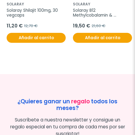
SOLARAY
SOLARAY
Solaray Shilajit 100mg, 30 
Solaray B12 
vegcaps
Methylcobalamin & 
Adenosylcobalamin, 
2000mg
11,20 €
19,50 €
12,70 €
21,60 €
Añadir al carrito
Añadir al carrito
¿Quieres ganar un
regalo
todos los
meses?
Suscríbete a nuestra newsletter y consigue un
regalo especial en tu compra de cada mes por ser
suscriptor!