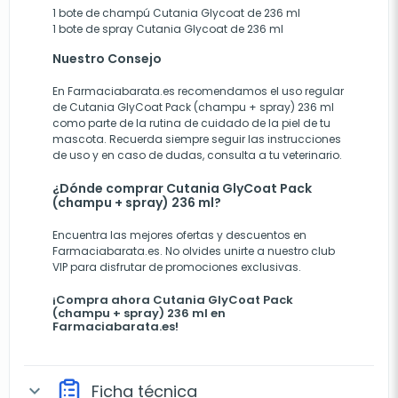
1 bote de champú Cutania Glycoat de 236 ml
1 bote de spray Cutania Glycoat de 236 ml
Nuestro Consejo
En Farmaciabarata.es recomendamos el uso regular
de Cutania GlyCoat Pack (champu + spray) 236 ml
como parte de la rutina de cuidado de la piel de tu
mascota. Recuerda siempre seguir las instrucciones
de uso y en caso de dudas, consulta a tu veterinario.
¿Dónde comprar Cutania GlyCoat Pack
(champu + spray) 236 ml?
Encuentra las mejores ofertas y descuentos en
Farmaciabarata.es. No olvides unirte a nuestro club
VIP para disfrutar de promociones exclusivas.
¡Compra ahora Cutania GlyCoat Pack
(champu + spray) 236 ml en
Farmaciabarata.es!
Ficha técnica
expand_more