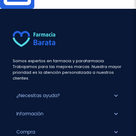
Somos expertos en farmacia y parafarmacia.
Trabajamos para las mejores marcas. Nuestra mayor
prioridad es la atención personalizada a nuestros
clientes.
expand_more
¿Necesitas ayuda?
expand_more
Información
expand_more
Compra