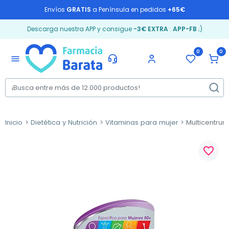
Envíos
GRATIS
a Península en pedidos
+65€
Descarga nuestra APP y consigue
-3€ EXTRA
:
APP-FB
;)
0
0
menu
Inicio
Dietética y Nutrición
Vitaminas para mujer
Multicentrum
favorite_border