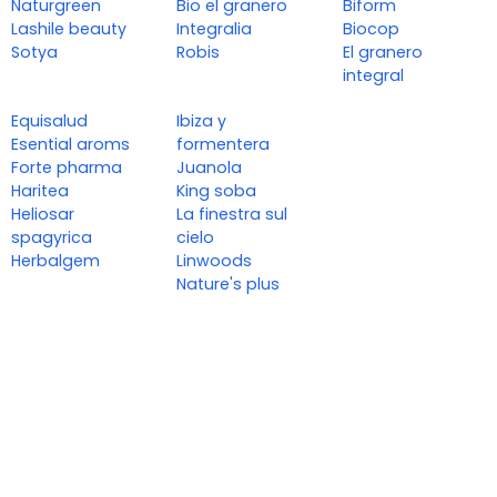
Naturgreen
Bio el granero
Biform
Lashile beauty
Integralia
Biocop
Sotya
Robis
El granero
integral
Equisalud
Ibiza y
Esential aroms
formentera
Forte pharma
Juanola
Haritea
King soba
Heliosar
La finestra sul
spagyrica
cielo
Herbalgem
Linwoods
Nature's plus