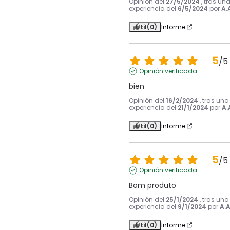
Opinión del
27/5/2024
, tras un
experiencia del
6/5/2024
por
A.
Útil
(0)
Informe
5
/
5
Opinión verificada
bien
Opinión del
16/2/2024
, tras una
experiencia del
21/1/2024
por
A.
Útil
(0)
Informe
5
/
5
Opinión verificada
Bom produto
Opinión del
25/1/2024
, tras una
experiencia del
9/1/2024
por
A.A
Útil
(0)
Informe