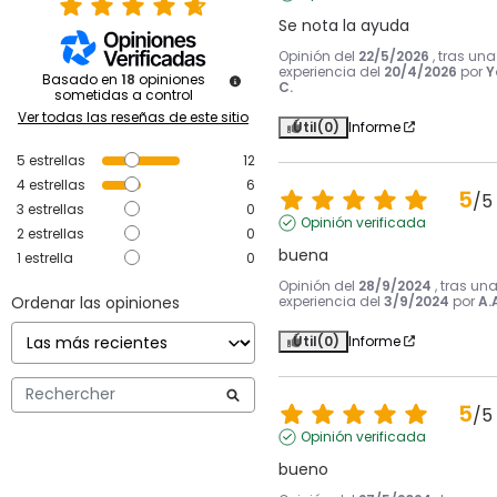
Se nota la ayuda
Opinión del
22/5/2026
, tras una
experiencia del
20/4/2026
por
Y
Basado en
18
opiniones
C.
sometidas a control
Ver todas las reseñas de este sitio
Útil
(0)
Informe
5
estrellas
12
4
estrellas
6
5
/
5
3
estrellas
0
Opinión verificada
2
estrellas
0
buena
1
estrella
0
Opinión del
28/9/2024
, tras un
Ordenar las opiniones
experiencia del
3/9/2024
por
A.
Útil
(0)
Informe
5
/
5
Opinión verificada
bueno