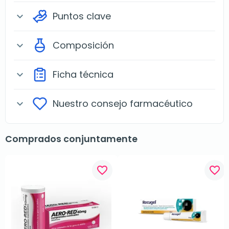
Puntos clave
expand_more
Composición
expand_more
Ficha técnica
expand_more
Nuestro consejo farmacéutico
expand_more
Comprados conjuntamente
favorite_border
favorite_border