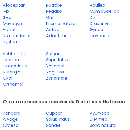
Pilopeptan
Nutralie
Aquilea
Ivb
Pegaso
Cumlaude lab
Seid
Ghf
Dis
Muvagyn
Prisma natural
Drasanvi
Hivital
Activa
Gynea
Ns nutritional
Adaptoheal
Inovance
system
Kobho labs
Solgar
Leotron
Superlativa
Luxmetique
Ynsadiet
Nutergia
Yogi tea
Okal
Zenement
Orthomol
Otras marcas destacadas de Dietética y Nutrición
Koncare
Cupper
Ayurveda
A vogel
Salus-haus
Dietmed
Ordesa
Sanavi
Soria natural