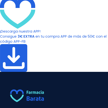
¡Descarga nuestra APP!
Consigue
3€ EXTRA
en tu compra APP de más de 50€ con el
código APP-FB