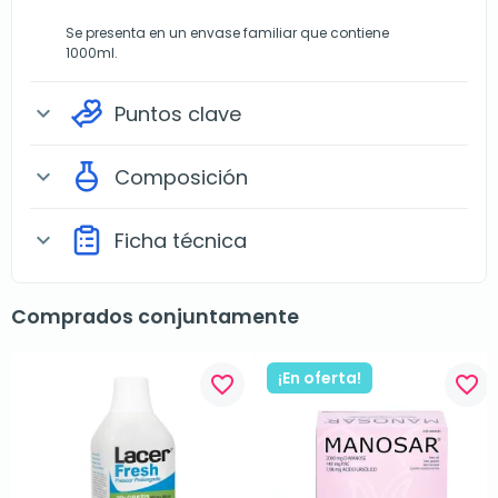
Se presenta en un envase familiar que contiene
1000ml.
Puntos clave
expand_more
Composición
expand_more
Ficha técnica
expand_more
Comprados conjuntamente
¡En oferta!
favorite_border
favorite_border