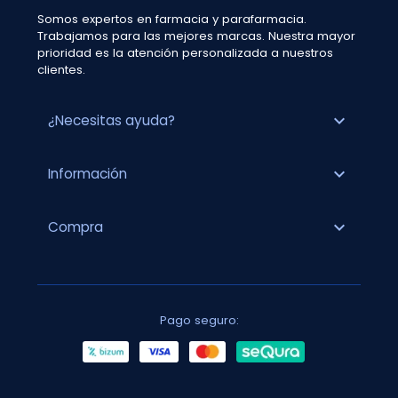
Somos expertos en farmacia y parafarmacia.
Trabajamos para las mejores marcas. Nuestra mayor
prioridad es la atención personalizada a nuestros
clientes.
expand_more
¿Necesitas ayuda?
expand_more
Información
expand_more
Compra
Pago seguro: