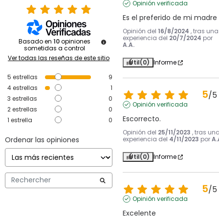
Opinión verificada
Es el preferido de mi madre
Opinión del
16/8/2024
, tras una
experiencia del
20/7/2024
por
Basado en
10
opiniones
A.A.
sometidas a control
Ver todas las reseñas de este sitio
Útil
(0)
Informe
5
estrellas
9
4
estrellas
1
5
/
5
3
estrellas
0
Opinión verificada
2
estrellas
0
Escorrecto.
1
estrella
0
Opinión del
25/11/2023
, tras un
Ordenar las opiniones
experiencia del
4/11/2023
por
A.
Útil
(0)
Informe
5
/
5
Opinión verificada
Excelente