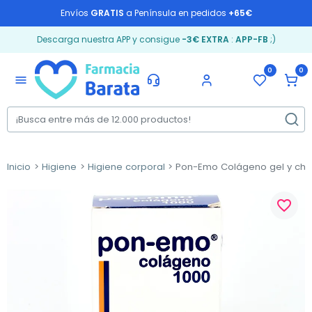
Envíos
GRATIS
a Península en pedidos
+65€
Descarga nuestra APP y consigue
-3€ EXTRA
:
APP-FB
;)
0
0
menu
Inicio
Higiene
Higiene corporal
Pon-Emo Colágeno gel y cham
favorite_border