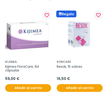
Regalo
favorite_border
favorite_border
KIJIMEA
KONCARE
Kijimea FloraCare, 84 
Resok, 15 sobres
cápsulas
59,00 €
16,50 €
Añadir al carrito
Añadir al carrito