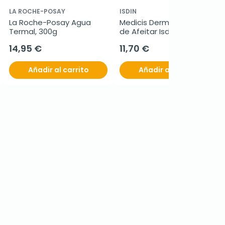
LA ROCHE-POSAY
ISDIN
La Roche-Posay Agua 
Medicis Dermoespuma 
Termal, 300g
de Afeitar Isdin, 200ml
14,95 €
11,70 €
Añadir al carrito
Añadir al carrito