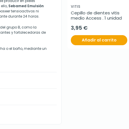
e producir en pieles
 ello,
Sebamed Emulsión
VITIS
 poseer tensioactivos ni
Cepillo de dientes vitis 
ante durante 24 horas.
medio Access . 1 unidad
3,95 €
del grupo B, como la
tantes y fortalecedoras de
Añadir al carrito
cha o el baño, mediante un