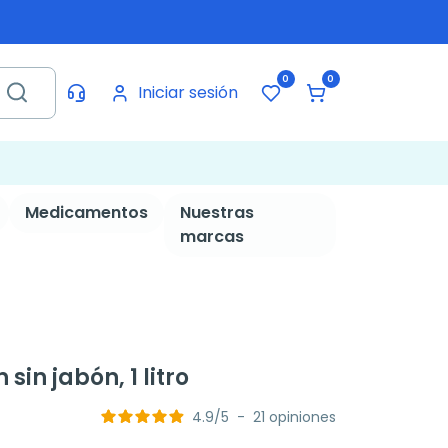
0
0
Iniciar sesión
Medicamentos
Nuestras
marcas
in jabón, 1 litro
4.9
/
5
-
21
opiniones