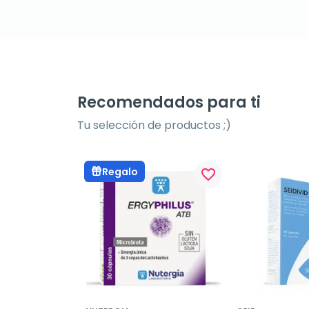
Recomendados para ti
Tu selección de productos ;)
Regalo
favorite_border