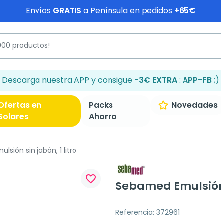
Envíos
GRATIS
a Península en pedidos
+65€
Descarga nuestra APP y consigue
-3€ EXTRA
:
APP-FB
;)
Ofertas en
Packs
Novedades
Solares
Ahorro
sión sin jabón, 1 litro
favorite_border
Sebamed Emulsión s
Referencia: 372961