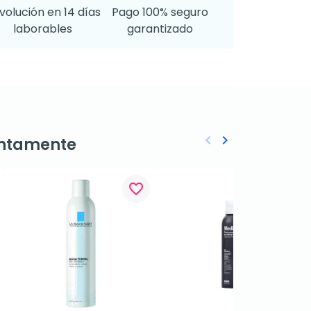
volución en 14 días
Pago 100% seguro
laborables
garantizado
keyboard_arrow_left
keyboard_arrow_right
ntamente
Anterior
Siguiente
favorite_border
favorite_border