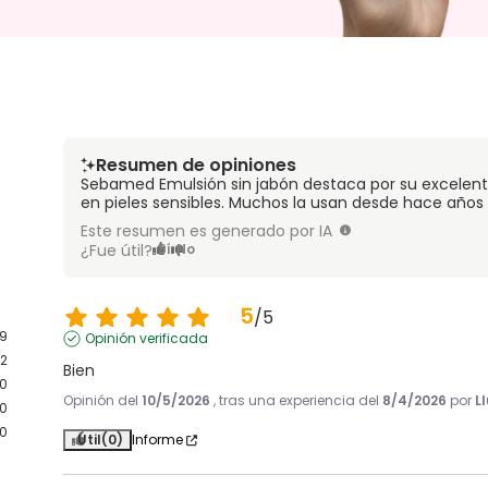
Resumen de opiniones
Sebamed Emulsión sin jabón destaca por su excelente
en pieles sensibles. Muchos la usan desde hace años 
Este resumen es generado por IA
¿Fue útil?
Sí
No
5
/
5
19
Opinión verificada
2
Bien
0
Opinión del
10/5/2026
, tras una experiencia del
8/4/2026
por
Ll
0
0
Útil
(0)
Informe