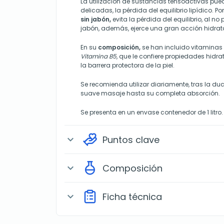
La utilización de sustancias tensoactivas pued
delicadas, la pérdida del equilibrio lipídico. Por
sin jabón,
evita la pérdida del equilibrio, al no
jabón, además, ejerce una gran acción hidrat
En su
composición,
se han incluido vitaminas 
Vitamina B5
, que le confiere propiedades hidra
la barrera protectora de la piel.
Se recomienda utilizar diariamente, tras la du
suave masaje hasta su completa absorción.
Se presenta en un envase contenedor de 1 litro.
Puntos clave
expand_more
Composición
expand_more
Ficha técnica
expand_more