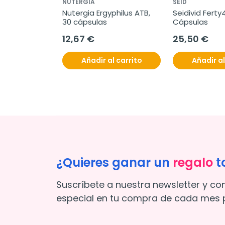
NUTERGIA
SEID
Nutergia Ergyphilus ATB, 
Seidivid Ferty4
30 cápsulas
Cápsulas
12,67 €
25,50 €
Añadir al carrito
Añadir al
¿Quieres ganar un
regalo
t
Suscríbete a nuestra newsletter y co
especial en tu compra de cada mes p