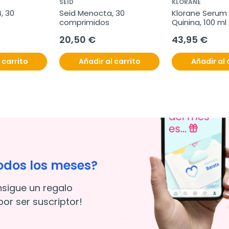
SEID
KLORANE
, 30 
Seid Menocta, 30 
Klorane Serum 
comprimidos
Quinina, 100 ml
20,50 €
43,95 €
 carrito
Añadir al carrito
Añadir al 
odos los meses?
nsigue un regalo
or ser suscriptor!