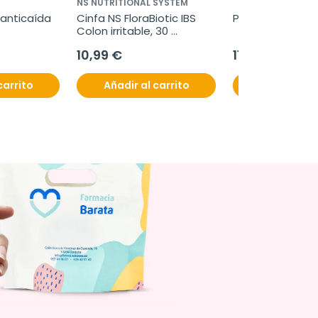
NS NUTRITIONAL SYSTEM
anticaída 
Cinfa NS FloraBiotic IBS 
Physioflor, 30 c
Colon irritable, 30 
Comprimidos.
10,99 €
11,99 €
carrito
Añadir al carrito
Añadir al c