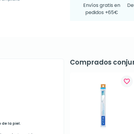
Envíos gratis en
De
pedidos +65€
Comprados conju
favorite_border
de la piel.