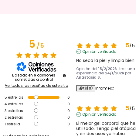
5
5
/
5
/
5
Opinión verificada
No seca la piel y limpia bien
Opinión del
15/2/2026
, tras una
experiencia del
24/1/2026
por
Basado en
6
opiniones
Anastasia S.
sometidas a control
Ver todas las reseñas de este sitio
Útil
(0)
Informe
5
estrellas
6
4
estrellas
0
5
/
5
3
estrellas
0
Opinión verificada
2
estrellas
0
El mejor gel corporal que he 
1
estrella
0
utilizado. Tengo piel atópica 
y en dos usos ya había 