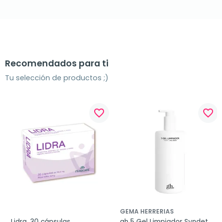
Recomendados para ti
Tu selección de productos ;)
favorite_border
favorite_border
GEMA HERRERIAS
Lidra, 30 cápsulas
gh 5 Gel Limpiador Syndet 