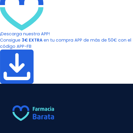
¡Descarga nuestra APP!
Consigue
3€ EXTRA
en tu compra APP de más de 50€ con el
código APP-FB