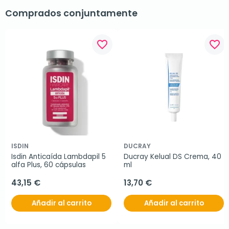
Comprados conjuntamente
favorite_border
favorite_border
ISDIN
DUCRAY
Isdin Anticaída Lambdapil 5 
Ducray Kelual DS Crema, 40 
alfa Plus, 60 cápsulas
ml
43,15 €
13,70 €
Añadir al carrito
Añadir al carrito