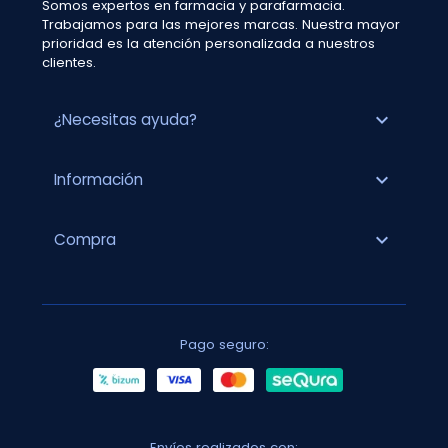
Somos expertos en farmacia y parafarmacia.
Trabajamos para las mejores marcas. Nuestra mayor
prioridad es la atención personalizada a nuestros
clientes.
expand_more
¿Necesitas ayuda?
expand_more
Información
expand_more
Compra
Pago seguro:
Envíos realizados con: