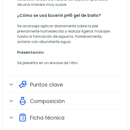
de una manera muy suave.
¿Cómo se usa Eucerin pH5 gel de baño?
Se aconseja aplicar diariamente sobre la piel
previamente humedecida y realizar ligeros masajes
hasta la formación de espuma. Posteriormente,
aclarar con abundante agua.
Presentación
Se presenta en un envase de 1 litro
Puntos clave
expand_more
Composición
expand_more
Ficha técnica
expand_more