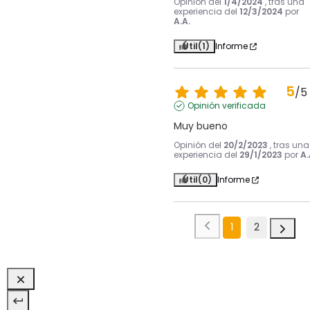
Opinión del
1/4/2024
, tras una
experiencia del
12/3/2024
por
A.A.
Útil
(1)
Informe
5
/
5
Opinión verificada
Muy bueno
Opinión del
20/2/2023
, tras una
experiencia del
29/1/2023
por
A.
Útil
(0)
Informe
1
2