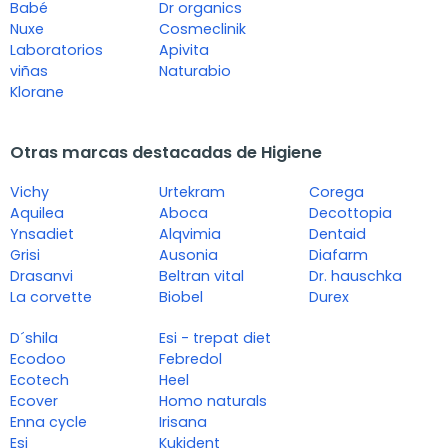
Babé
Dr organics
Nuxe
Cosmeclinik
Laboratorios
Apivita
viñas
Naturabio
Klorane
Otras marcas destacadas de Higiene
Vichy
Urtekram
Corega
Aquilea
Aboca
Decottopia
Ynsadiet
Alqvimia
Dentaid
Grisi
Ausonia
Diafarm
Drasanvi
Beltran vital
Dr. hauschka
La corvette
Biobel
Durex
D´shila
Esi - trepat diet
Ecodoo
Febredol
Ecotech
Heel
Ecover
Homo naturals
Enna cycle
Irisana
Esi
Kukident