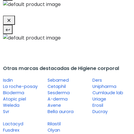
Otras marcas destacadas de Higiene corporal
Isdin
Sebamed
Ders
La roche-posay
Cetaphil
Unipharma
Bioderma
Sesderma
Cumlaude lab
Atopic piel
A-derma
Uriage
Weleda
Avene
Erosil
Svr
Bella aurora
Ducray
Lactacyd
Rilastil
Fusdrex
Olyan