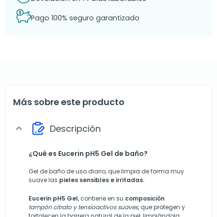
Pago 100% seguro garantizado
Más sobre este producto
Descripción
expand_more
¿Qué es Eucerin pH5 Gel de baño?
Gel de baño de uso diario, que limpia de forma muy
suave las
pieles sensibles e irritadas.
Eucerin pH5
Gel
, contiene en su
composición
tampón citrato y tensioactivos suaves
, que protegen y
fortalecen la barrera natural de la piel, limpiándola