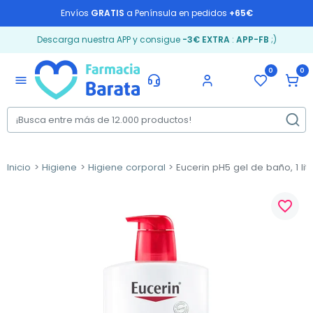
Envíos
GRATIS
a Península en pedidos
+65€
Descarga nuestra APP y consigue
-3€ EXTRA
:
APP-FB
;)
0
0
menu
Inicio
Higiene
Higiene corporal
Eucerin pH5 gel de baño, 1 lit
favorite_border