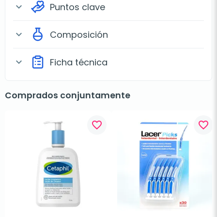
Puntos clave
expand_more
Composición
expand_more
Ficha técnica
expand_more
Comprados conjuntamente
favorite_border
favorite_border