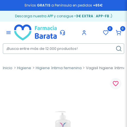
Envíos
GRATIS
a Península en pedidos
+65€
Descarga nuestra APP y consigue
-3€ EXTRA
:
APP-FB
;)
0
0
menu
Inicio
Higiene
Higiene íntima femenina
Vagisil higiene íntima
favorite_border