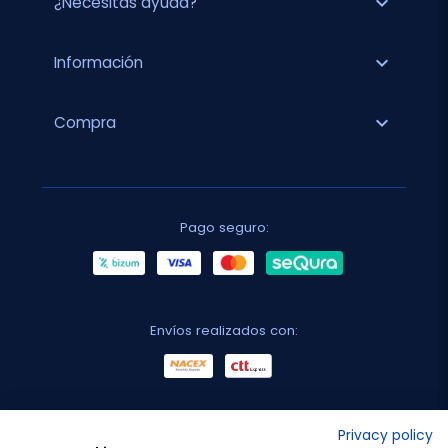
expand_more
¿Necesitas ayuda?
expand_more
Información
expand_more
Compra
Pago seguro:
Envíos realizados con:
No lo decimos nosotros...
Privacy policy