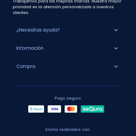
Trabajamos para las mejores marcas. Nuestra mayor
prioridad es la atención personalizada a nuestros
clientes.
expand_more
¿Necesitas ayuda?
expand_more
Información
expand_more
Compra
Pago seguro:
Envíos realizados con: