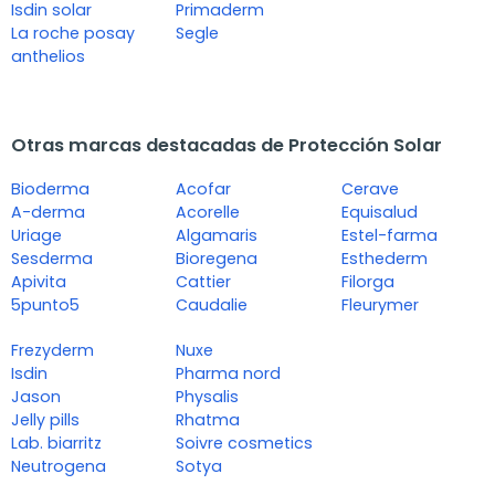
Isdin solar
Primaderm
La roche posay
Segle
anthelios
Otras marcas destacadas de Protección Solar
Bioderma
Acofar
Cerave
A-derma
Acorelle
Equisalud
Uriage
Algamaris
Estel-farma
Sesderma
Bioregena
Esthederm
Apivita
Cattier
Filorga
5punto5
Caudalie
Fleurymer
Frezyderm
Nuxe
Isdin
Pharma nord
Jason
Physalis
Jelly pills
Rhatma
Lab. biarritz
Soivre cosmetics
Neutrogena
Sotya