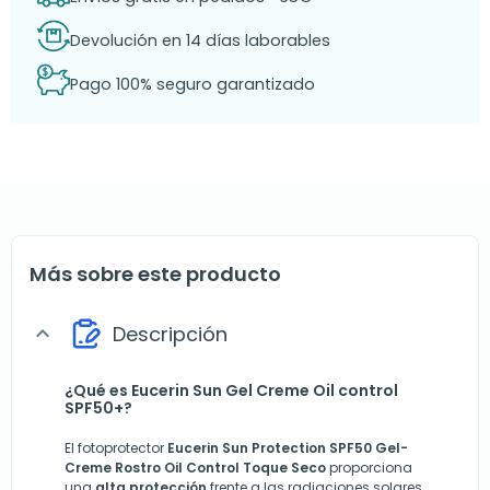
Devolución en 14 días laborables
Pago 100% seguro garantizado
Más sobre este producto
Descripción
expand_more
¿Qué es Eucerin Sun Gel Creme Oil control
SPF50+?
El fotoprotector
Eucerin
Sun Protection SPF50 Gel-
Creme Rostro Oil Control Toque Seco
proporciona
una
alta protección
frente a las radiaciones solares