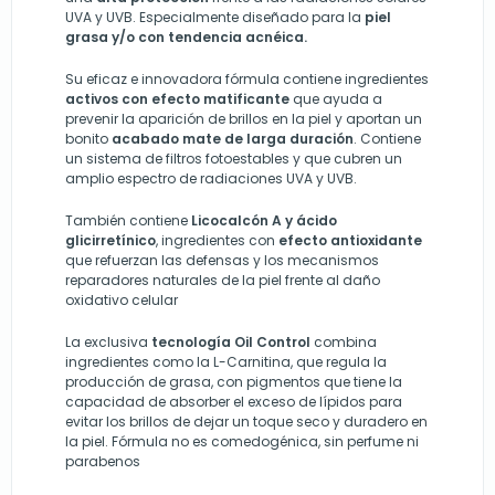
UVA y UVB. Especialmente diseñado para la
piel
grasa y/o con tendencia acnéica.
Su eficaz e innovadora fórmula contiene ingredientes
activos con efecto matificante
que ayuda a
prevenir la aparición de brillos en la piel y aportan un
bonito
acabado mate de larga duración
. Contiene
un sistema de filtros fotoestables y que cubren un
amplio espectro de radiaciones UVA y UVB.
También contiene
Licocalcón A y ácido
glicirretínico
, ingredientes con
efecto antioxidante
que refuerzan las defensas y los mecanismos
reparadores naturales de la piel frente al daño
oxidativo celular
La exclusiva
tecnología Oil Control
combina
ingredientes como la L-Carnitina, que regula la
producción de grasa, con pigmentos que tiene la
capacidad de absorber el exceso de lípidos para
evitar los brillos de dejar un toque seco y duradero en
la piel. Fórmula no es comedogénica, sin perfume ni
parabenos