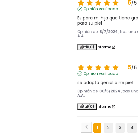
5
/
5
Opinión verificada
Es para mi hija que tiene gra
para su piel
Opinión del
8/7/2024
, tras una
A.A.
Útil
(0)
Informe
5
/
5
Opinión verificada
se adapta genial a mi piel
Opinión del
30/5/2024
, tras un
A.A.
Útil
(0)
Informe
1
2
3
4