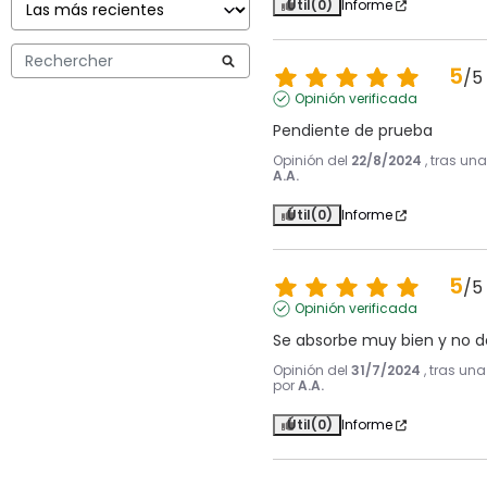
Útil
(0)
Informe
5
/
5
Opinión verificada
Pendiente de prueba
Opinión del
22/8/2024
, tras un
A.A.
Útil
(0)
Informe
5
/
5
Opinión verificada
Se absorbe muy bien y no d
Opinión del
31/7/2024
, tras un
por
A.A.
Útil
(0)
Informe