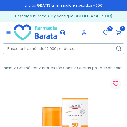
Envíos
GRATIS
a Península en pedidos
+65€
Descarga nuestra APP y consigue
-3€ EXTRA
:
APP-FB
;)
0
0
menu
Inicio
Cosmética
Protección Solar
Ofertas protección solar
favorite_border