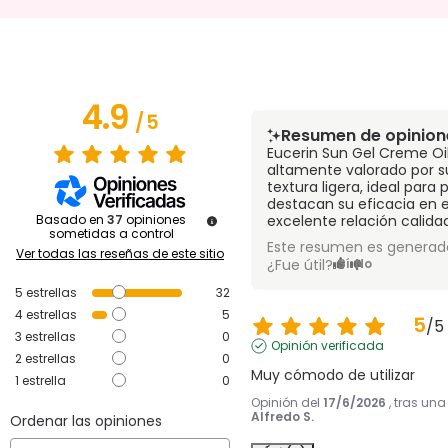
4.9
/
5
Resumen de opinion
Eucerin Sun Gel Creme Oil
altamente valorado por s
textura ligera, ideal para
destacan su eficacia en el
Basado en
37
opiniones
excelente relación calida
sometidas a control
Este resumen es generado
Ver todas las reseñas de este sitio
¿Fue útil?
Sí
No
5
estrellas
32
4
estrellas
5
5
/
5
3
estrellas
0
Opinión verificada
2
estrellas
0
Muy cómodo de utilizar
1
estrella
0
Opinión del
17/6/2026
, tras un
Alfredo S.
Ordenar las opiniones