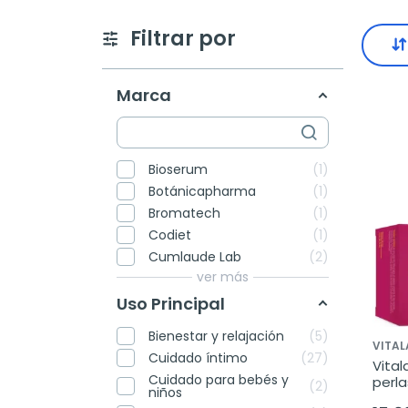
Filtrar por
Marca
Bioserum
1
Botánicapharma
1
Bromatech
1
Codiet
1
Cumlaude Lab
2
ver más
Uso Principal
Bienestar y relajación
5
VITAL
Cuidado íntimo
27
Vital
Cuidado para bebés y
perla
2
niños
comp