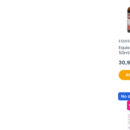
EQUI
Equis
50ml
30,
Añ
No 