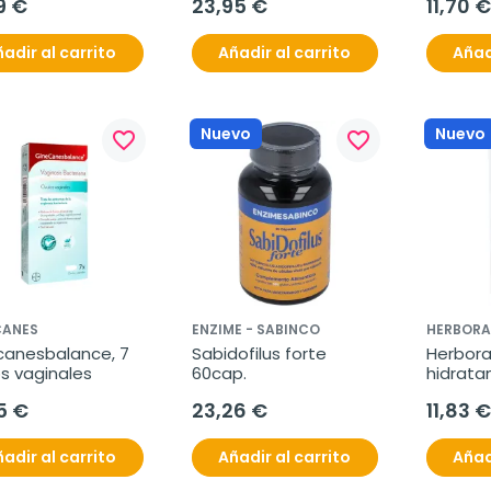
9 €
23,95 €
11,70 €
adir al carrito
Añadir al carrito
Añad
Nuevo
Nuevo
favorite_border
favorite_border
CANES
ENZIME - SABINCO
HERBORA
canesbalance, 7 
Sabidofilus forte 
Herbora
s vaginales
60cap.
hidratan
bio 50m
5 €
23,26 €
11,83 €
adir al carrito
Añadir al carrito
Añad