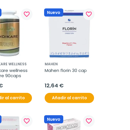
Nuevo
favorite_border
favorite_border
KARE WELLNESS
MAHEN
are wellness 
Mahen florin 30 cap
re 90caps
€
12,64 €
ir al carrito
Añadir al carrito
Nuevo
favorite_border
favorite_border