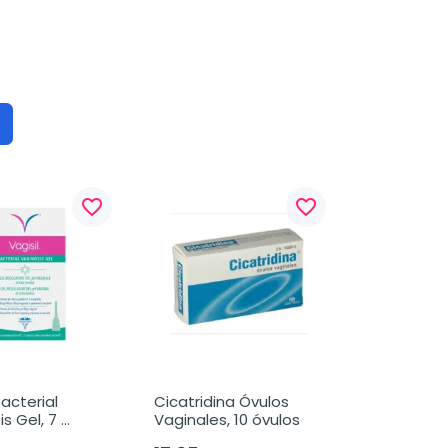
favorite_border
favorite_border
acterial 
Cicatridina Óvulos 
s Gel, 7 
Vaginales, 10 óvulos