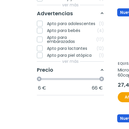
ver más
Nue
Advertencias
Apto para adolescentes
1
Apto para bebés
4
Apto para
17
embarazadas
Apto para lactantes
12
Apto para piel atópica
1
ver más
EQUI
Precio
Micro
60ca
27,
6
€
66
€
Añ
Nue