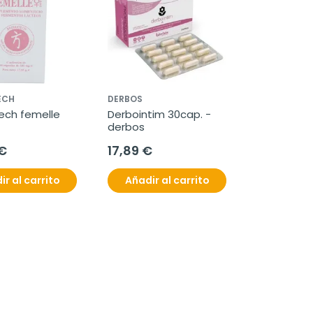
ECH
DERBOS
ch femelle 
Derbointim 30cap. - 
derbos
€
17,89 €
ir al carrito
Añadir al carrito