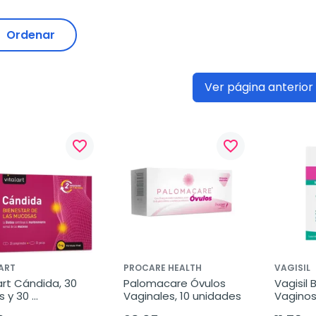
Ordenar
Ver página anterior
favorite_border
favorite_border
ART
PROCARE HEALTH
VAGISIL
art Cándida, 30 
Palomacare Óvulos 
Vagisil B
s y 30 
Vaginales, 10 unidades
Vaginosi
rimidos
cánulas