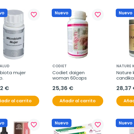
vo
Nuevo
Nuevo
favorite_border
favorite_border
SALUD
CODIET
NATURE 
biota mujer 
Codiet daigen 
Nature k
p.
woman 60caps
candika
42 €
25,36 €
28,37 
adir al carrito
Añadir al carrito
Añad
vo
Nuevo
Nuevo
favorite_border
favorite_border