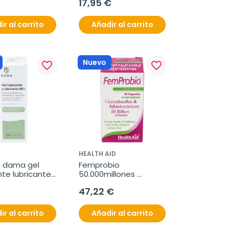
17,95 €
ir al carrito
Añadir al carrito
Nuevo
favorite_border
favorite_border
HEALTH AID
 dama gel 
Femprobio 
te lubricante 
50.000millones 
l
30vcap. health aid
47,22 €
ir al carrito
Añadir al carrito