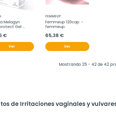
A
FEMMEUP
a Melagyn 
Femmeup 120cap. - 
protect Gel 
femmeup
al, 8 Monodosis 
5 €
65,38 €
Ver
Ver
Mostrando 25 - 42 de 42 pr
s de Irritaciones vaginales y vulvar