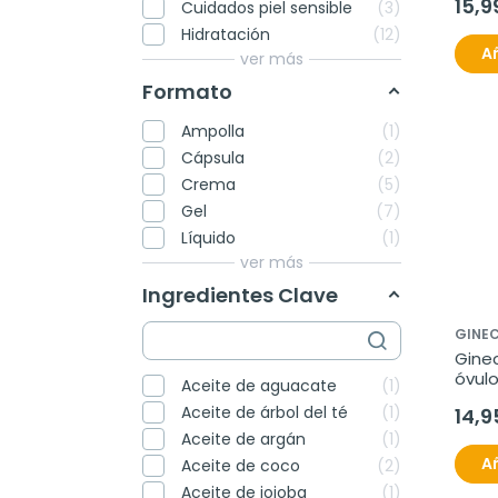
15,9
Cuidados piel sensible
3
Hidratación
12
Añ
ver más
Formato
Ampolla
1
Cápsula
2
Crema
5
Gel
7
Líquido
1
ver más
Ingredientes Clave
GINE
Gine
óvulo
Aceite de aguacate
1
Aceite de árbol del té
1
14,9
Aceite de argán
1
Añ
Aceite de coco
2
Aceite de jojoba
1