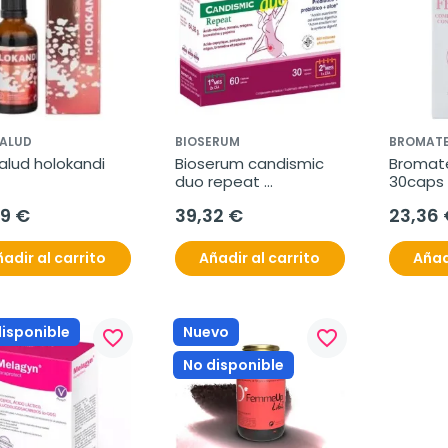
SALUD
BIOSERUM
BROMAT
alud holokandi 
Bioserum candismic 
Bromate
duo repeat 
30caps
60+30caps
99 €
39,32 €
23,36 
adir al carrito
Añadir al carrito
Añad
disponible
Nuevo
favorite_border
favorite_border
No disponible