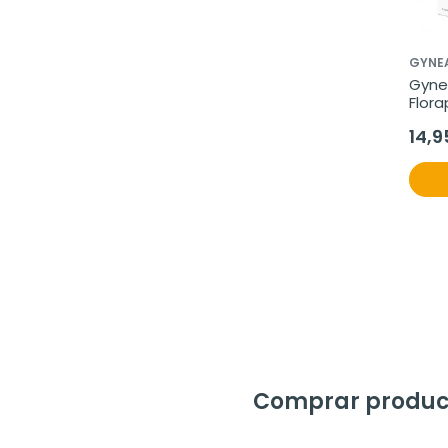
GYNE
Gyne
Flora
Vagin
14,9
x 5ml
Comprar producto