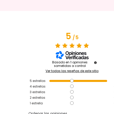
5
/
5
Basado en
1
opiniones
sometidas a control
Ver todas las reseñas de este sitio
5
estrellas
4
estrellas
3
estrellas
2
estrellas
1
estrella
Ordenar las opiniones