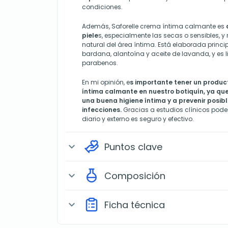
condiciones.
Además, Saforelle crema íntima calmante es
piele
s, especialmente las secas o sensibles, y r
natural del área íntima. Está elaborada princ
bardana, alantoína y aceite de lavanda, y es l
parabenos.
En mi opinión, e
s importante tener un produ
íntima calmante en nuestro botiquín, ya q
una buena higiene íntima y a prevenir posible
infecciones.
Gracias a estudios clínicos pod
diario y externo es seguro y efectivo.
Puntos clave
expand_more
Composición
expand_more
Ficha técnica
expand_more