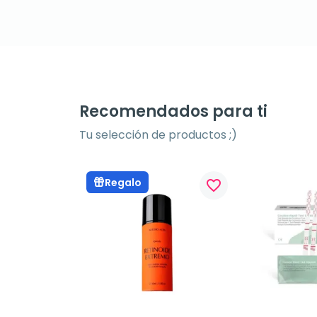
Recomendados para ti
Tu selección de productos ;)
Regalo
favorite_border