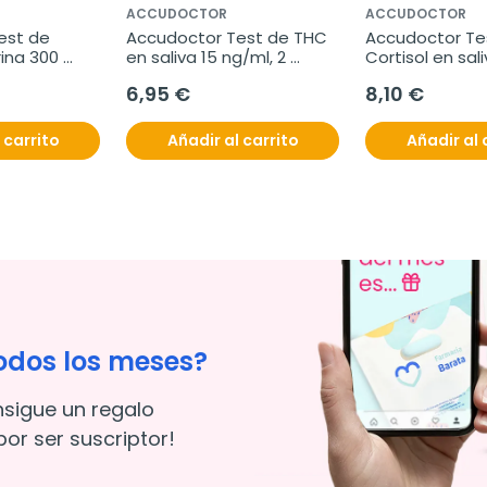
ACCUDOCTOR
ACCUDOCTOR
st de 
Accudoctor Test de THC 
Accudoctor Tes
ina 300 
en saliva 15 ng/ml, 2 
Cortisol en saliv
dades
unidades
unidades
6,95 €
8,10 €
 carrito
Añadir al carrito
Añadir al 
odos los meses?
nsigue un regalo
or ser suscriptor!