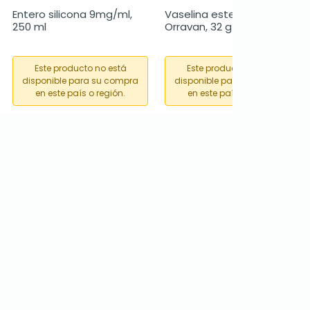
Entero silicona 9mg/ml, 
Vaselina esterilizada pura 
250 ml
Orravan, 32 g
Este producto no está
Este producto no está
disponible para su compra
disponible para su compra
en este país o región.
en este país o región.