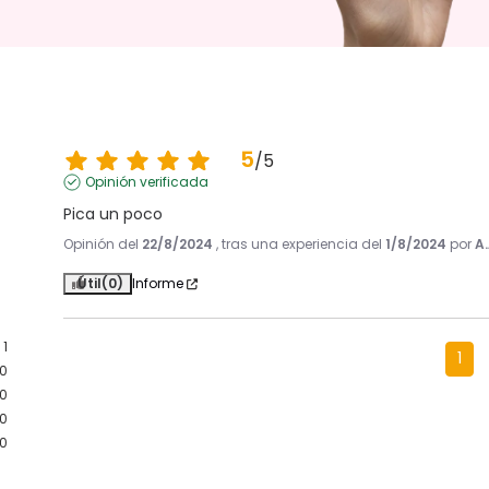
5
/
5
Opinión verificada
Pica un poco
Opinión del
22/8/2024
, tras una experiencia del
1/8/2024
por
A.
Útil
(0)
Informe
1
1
0
0
0
0