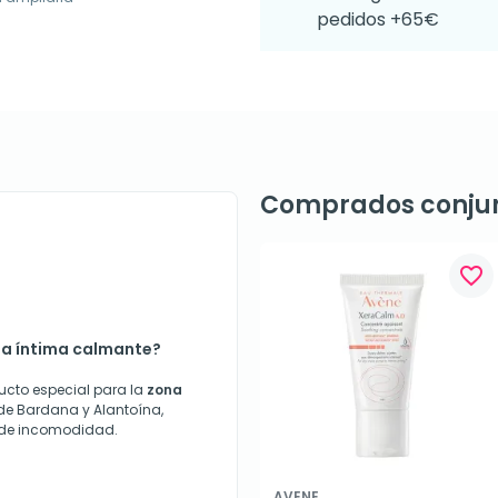
pedidos +65€
Comprados conju
favorite_border
ema íntima calmante?
ucto especial para la
zona
de Bardana y Alantoína,
n de incomodidad.
AVENE