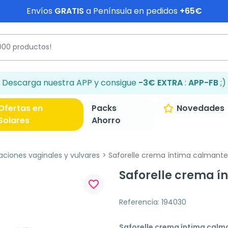
Envíos
GRATIS
a Península en pedidos
+65€
Descarga nuestra APP y consigue
-3€ EXTRA
:
APP-FB
;)
Ofertas en
Packs
Novedades
Solares
Ahorro
itaciones vaginales y vulvares
Saforelle crema íntima calmante
Saforelle crema í
favorite_border
Referencia: 194030
Saforelle crema íntima calm