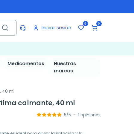
0
0
Iniciar sesión
Medicamentos
Nuestras
marcas
, 40 ml
ntima calmante, 40 ml
5
/
5
-
1
opiniones
ante
es ideal para aliviar la irritación y la