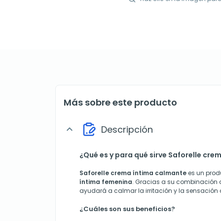
Más sobre este producto
Descripción
expand_more
¿Qué es y para qué sirve Saforelle cr
Saforelle crema íntima calmante
es un prod
íntima femenina
. Gracias a su combinación 
ayudará a calmar la irritación y la sensació
¿Cuáles son sus beneficios?