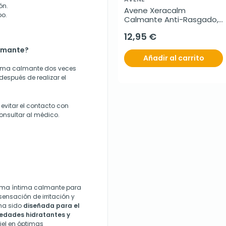
ón.
Avene Xeracalm 
o.
Calmante Anti-Rasgado, 
40 ml
12,95 €
almante?
Añadir al carrito
ima calmante dos veces
después de realizar el
 evitar el contacto con
consultar al médico.
ema íntima calmante para
ensación de irritación y
 ha sido
diseñada para el
iedades hidratantes y
iel en óptimas