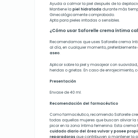
Ayuda a calmar la piel después de la depilaci
Mantiene la
piel hidratada
durante más tiemp
Ginecológicamente comprobado.
Apta para pieles irritadas o sensibles.
¿Cómo usar Saforelle crema íntima c
Recomendamos que uses Saforelle crema ínt
al día, en cualquier momento, preferiblemente 
aseo
.
Aplicar sobre la piel y masajear con suavidad,
heridas o grietas. En caso de enrojecimiento, 
Presentación
Envase de 40 ml.
Recomendación del farmacéutico
Como farmacéutico, recomiendo Saforelle cr
todas aquellas mujeres que buscan aliviar la s
picor en la zona íntima femenina. Esta crema
cuidado diario del área vulvar y posee prop
reparadoras
que contribuyen a mantener la p