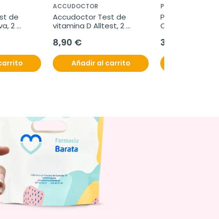
ACCUDOCTOR
PHYTO
t de 
Accudoctor Test de 
Phyto Dúo Phyt
a, 2 
vitamina D Alltest, 2 
Complemento 
unidades
Alimenticio, 2x120
8,90 €
32,65 €
cápsulas
carrito
Añadir al carrito
Añadir al c