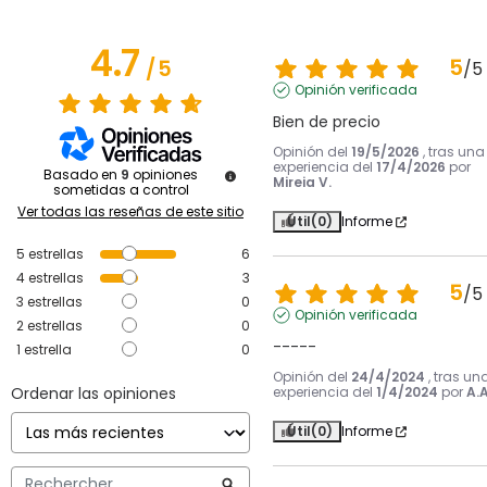
4.7
5
/
5
/
5
Opinión verificada
Bien de precio
Opinión del
19/5/2026
, tras una
experiencia del
17/4/2026
por
Basado en
9
opiniones
Mireia V.
sometidas a control
Ver todas las reseñas de este sitio
Útil
(0)
Informe
5
estrellas
6
4
estrellas
3
5
/
5
3
estrellas
0
Opinión verificada
2
estrellas
0
-----
1
estrella
0
Opinión del
24/4/2024
, tras un
Ordenar las opiniones
experiencia del
1/4/2024
por
A.A
Útil
(0)
Informe