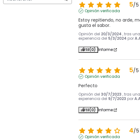
5
/
5
Opinión verificada
Estoy repitiendo, no arde, me
gusta el sabor.
Opinión del
20/3/2024
, tras un
experiencia del
5/3/2024
por
A.
Útil
(0)
Informe
5
/
5
Opinión verificada
Perfecto
Opinión del
30/7/2023
, tras un
experiencia del
9/7/2023
por
A.A
Útil
(0)
Informe
4
/
5
Opinión verificada