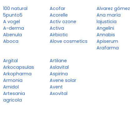
100 natural
Acofar
Alvarez gómez
5punto5
Acorelle
Ana maría
A vogel
Activ ozone
lajusticia
A-derma
Activa
Angelini
Abenula
Airbiotic
Annabis
Aboca
Alove cosmetics
Apiserum
Arafarma
Argital
Artilane
Arkocapsulas
Aslavital
Arkopharma
Aspirina
Armonia
Avene solar
Arnidol
Avent
Artesania
Axovital
agricola