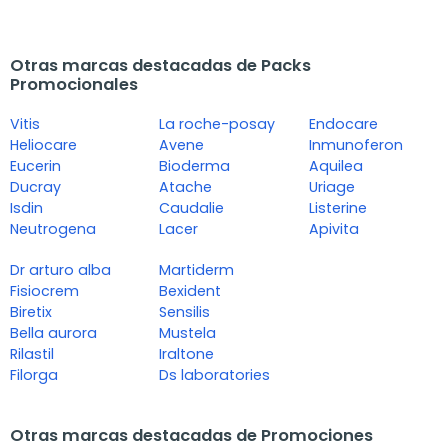
Otras marcas destacadas de Packs
Promocionales
Vitis
La roche-posay
Endocare
Heliocare
Avene
Inmunoferon
Eucerin
Bioderma
Aquilea
Ducray
Atache
Uriage
Isdin
Caudalie
Listerine
Neutrogena
Lacer
Apivita
Dr arturo alba
Martiderm
Fisiocrem
Bexident
Biretix
Sensilis
Bella aurora
Mustela
Rilastil
Iraltone
Filorga
Ds laboratories
Otras marcas destacadas de Promociones