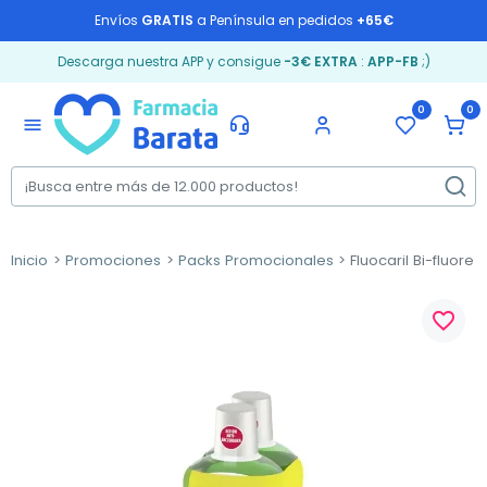
Envíos
GRATIS
a Península en pedidos
+65€
Descarga nuestra APP y consigue
-3€ EXTRA
:
APP-FB
;)
0
0
menu
Inicio
Promociones
Packs Promocionales
Fluocaril Bi-fluore 
favorite_border