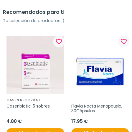
Recomendados para ti
Tu selección de productos ;)
favorite_border
favorite_border
CASEN RECORDATI
Casenbiotic, 5 sobres.
Flavia Nocta Menopausia, 
30Cápsulas.
4,80 €
17,95 €