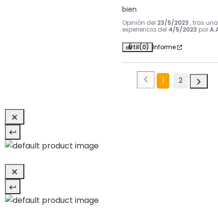
bien
Opinión del
23/5/2023
, tras una
experiencia del
4/5/2023
por
A.
Útil
(0)
Informe
1
2