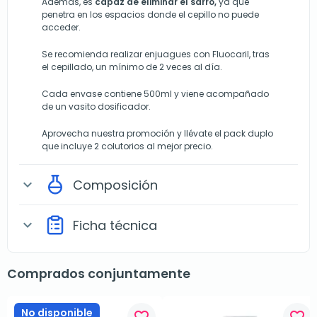
Además, es
capaz de eliminar el sarro,
ya que
penetra en los espacios donde el cepillo no puede
acceder.
Se recomienda realizar enjuagues con Fluocaril, tras
el cepillado, un mínimo de 2 veces al día.
Cada envase contiene 500ml y viene acompañado
de un vasito dosificador.
Aprovecha nuestra promoción y llévate el pack duplo
que incluye 2 colutorios al mejor precio.
Composición
expand_more
Ficha técnica
expand_more
Comprados conjuntamente
No disponible