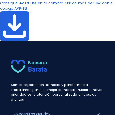
Consigue
3€ EXTRA
en tu compra APP de más de 50€ con el
código APP-FB
Somos expertos en farmacia y parafarmacia.
Trabajamos para las mejores marcas. Nuestra mayor
prioridad es la atención personalizada a nuestros
clientes.
expand_more
¿Necesitas ayuda?