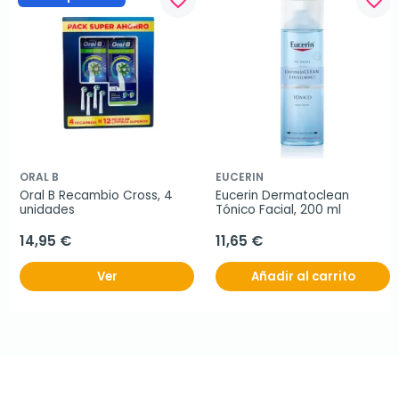
favorite_border
favorite_border
ORAL B
EUCERIN
Oral B Recambio Cross, 4 
Eucerin Dermatoclean 
unidades
Tónico Facial, 200 ml
14,95 €
11,65 €
Ver
Añadir al carrito