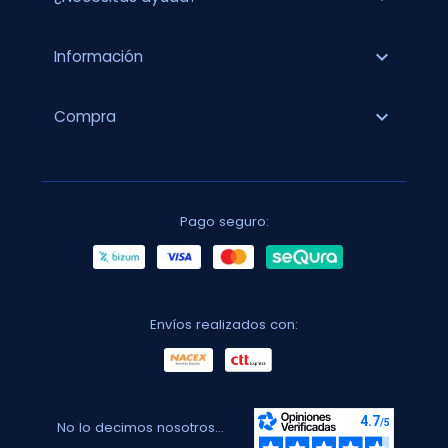
expand_more
Información
expand_more
Compra
Pago seguro:
Envíos realizados con:
No lo decimos nosotros...