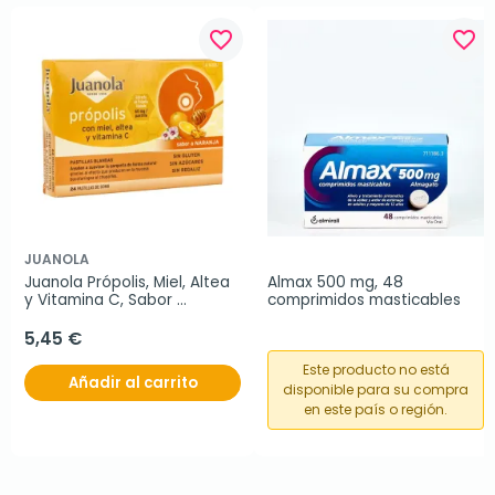
favorite_border
favorite_border
JUANOLA
Juanola Própolis, Miel, Altea 
Almax 500 mg, 48 
y Vitamina C, Sabor 
comprimidos masticables
Naranja, 24 Pastillas.
5,45 €
Este producto no está
Añadir al carrito
disponible para su compra
en este país o región.