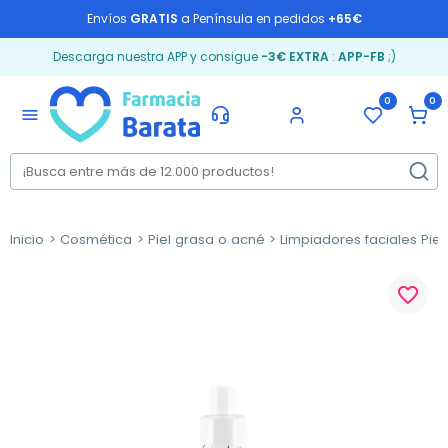
Envíos
GRATIS
a Península en pedidos
+65€
Descarga nuestra APP y consigue
-3€ EXTRA
:
APP-FB
;)
0
0
menu
Inicio
Cosmética
Piel grasa o acné
Limpiadores faciales Piel
favorite_border