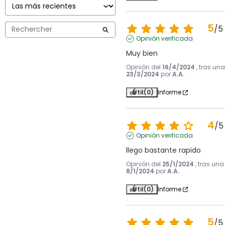
5
/
5
Opinión verificada
Muy bien
Opinión del
16/4/2024
, tras un
23/3/2024
por
A.A.
Útil
(0)
Informe
4
/
5
Opinión verificada
llego bastante rapido
Opinión del
25/1/2024
, tras una
8/1/2024
por
A.A.
Útil
(0)
Informe
5
/
5