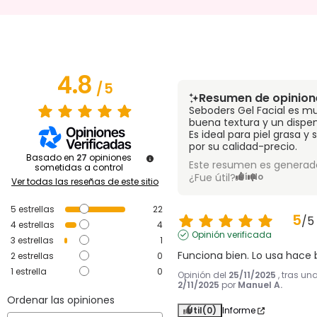
4.8
/
5
Resumen de opinion
Seboders Gel Facial es mu
buena textura y un dispen
Es ideal para piel grasa 
por su calidad-precio.
Basado en
27
opiniones
Este resumen es generado
sometidas a control
¿Fue útil?
Sí
No
Ver todas las reseñas de este sitio
5
estrellas
22
5
/
5
4
estrellas
4
Opinión verificada
3
estrellas
1
Funciona bien. Lo usa hace
2
estrellas
0
1
estrella
0
Opinión del
25/11/2025
, tras un
2/11/2025
por
Manuel A.
Ordenar las opiniones
Útil
(0)
Informe