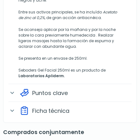
negros y acné.
Entre sus activos principales, se ha incluído
Acetato
de zinc al 0,2%,
de gran acción antiacnéica.
Se aconseja aplicar por la mañana y por la noche
sobre la cara previamente humedecida . Realizar
ligeros masajes hasta la formación de espuma y
aclarar con abundante agua.
Se presenta en un envase de 250ml.
Seboders Gel Facial 250ml es un producto de
Laboratorios Apliderm.
Puntos clave
expand_more
Ficha técnica
expand_more
Comprados conjuntamente