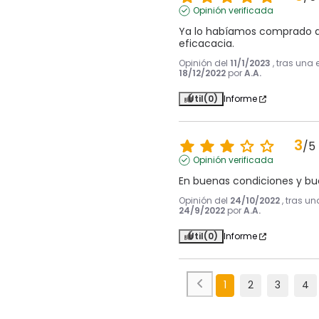
Opinión verificada
Ya lo habíamos comprado an
eficacacia.
Opinión del
11/1/2023
, tras una 
18/12/2022
por
A.A.
Útil
(0)
Informe
3
/
5
Opinión verificada
En buenas condiciones y b
Opinión del
24/10/2022
, tras u
24/9/2022
por
A.A.
Útil
(0)
Informe
1
2
3
4