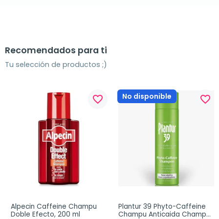
Recomendados para ti
Tu selección de productos ;)
No disponible
favorite_border
favorite_border
Alpecin Caffeine Champu 
Plantur 39 Phyto-Caffeine 
Doble Efecto, 200 ml
Champu Anticaida Champu 