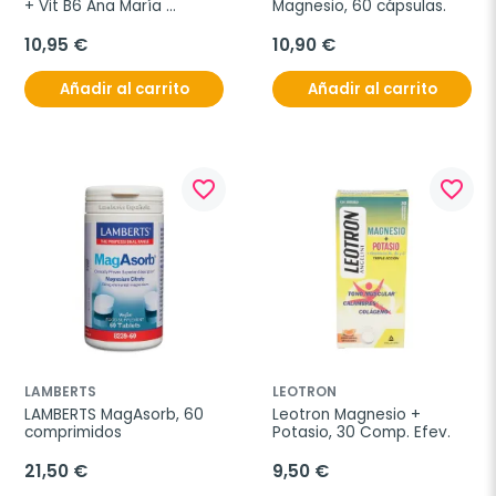
+ Vit B6 Ana María 
Magnesio, 60 cápsulas.
Lajusticia, 60Comp.
10,95 €
10,90 €
Añadir al carrito
Añadir al carrito
favorite_border
favorite_border
LAMBERTS
LEOTRON
LAMBERTS MagAsorb, 60 
Leotron Magnesio + 
comprimidos
Potasio, 30 Comp. Efev.
21,50 €
9,50 €