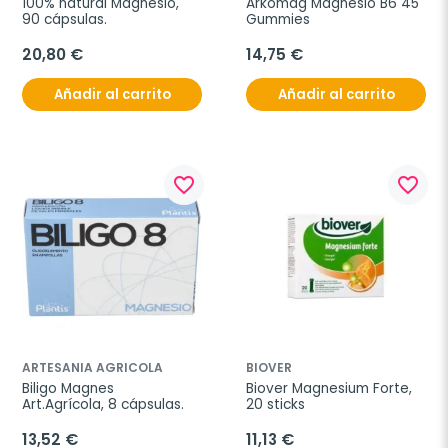
100% natural Magnesio, 
Arkomag Magnesio B6 45 
90 cápsulas.
Gummies
20,80 €
14,75 €
Añadir al carrito
Añadir al carrito
favorite_border
favorite_border
ARTESANIA AGRICOLA
BIOVER
Biligo Magnes 
Biover Magnesium Forte, 
Art.Agrícola, 8 cápsulas.
20 sticks
13,52 €
11,13 €