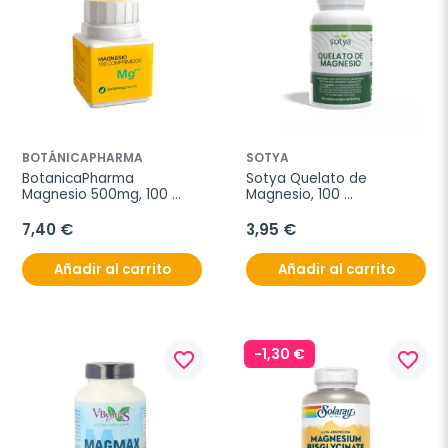
BOTÁNICAPHARMA
SOTYA
BotanicaPharma 
Sotya Quelato de 
Magnesio 500mg, 100 
Magnesio, 100 
comprimidos.
comprimidos
7,40 €
3,95 €
Añadir al carrito
Añadir al carrito
-1,30 €
favorite_border
favorite_border