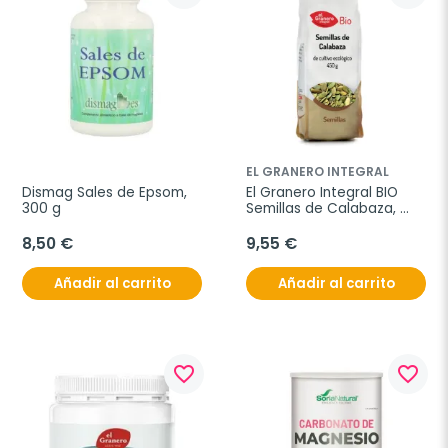
EL GRANERO INTEGRAL
Dismag Sales de Epsom, 
El Granero Integral BIO 
300 g
Semillas de Calabaza, 
450 g
8,50 €
9,55 €
Añadir al carrito
Añadir al carrito
favorite_border
favorite_border