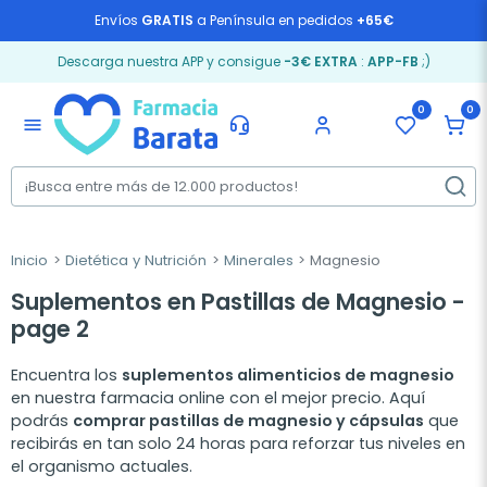
Envíos
GRATIS
a Península en pedidos
+65€
Descarga nuestra APP y consigue
-3€ EXTRA
:
APP-FB
;)
0
0
menu
Inicio
Dietética y Nutrición
Minerales
Magnesio
Suplementos en Pastillas de Magnesio -
page 2
Encuentra los
suplementos alimenticios de magnesio
en nuestra farmacia online con el mejor precio. Aquí
podrás
comprar pastillas de magnesio y cápsulas
que
recibirás en tan solo 24 horas para reforzar tus niveles en
el organismo actuales.