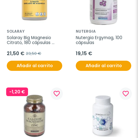
SOLARAY
NUTERGIA
Solaray Big Magnesio 
Nutergia Ergymag, 100 
Citrato, 180 cápsulas 
cápsulas
vegetales
21,50 €
19,15 €
23,50 €
Añadir al carrito
Añadir al carrito
-1,20 €
favorite_border
favorite_border