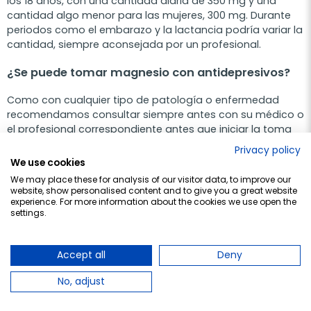
los 18 años, con una cantidad diaria de 350 mg y una
cantidad algo menor para las mujeres, 300 mg. Durante
periodos como el embarazo y la lactancia podría variar la
cantidad, siempre aconsejada por un profesional.
¿Se puede tomar magnesio con antidepresivos?
Como con cualquier tipo de patología o enfermedad
recomendamos consultar siempre antes con su médico o
el profesional correspondiente antes que iniciar la toma
de cualquier suplemento.
Privacy policy
We use cookies
Por lo general, la gran mayoría de suplementos de
We may place these for analysis of our visitor data, to improve our
magnesio se pueden suministrar junto con antidepresivos.
website, show personalised content and to give you a great website
El magnesio tiene efectos positivos sobre la ansiedad,
experience. For more information about the cookies we use open the
settings.
estrés y nerviosismo.
Accept all
Deny
x
No, adjust