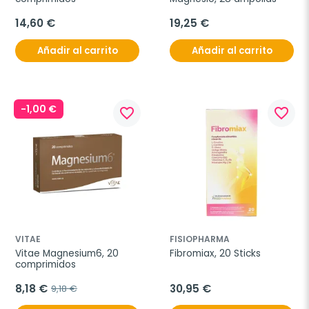
14,60 €
19,25 €
Añadir al carrito
Añadir al carrito
-1,00 €
favorite_border
favorite_border
VITAE
FISIOPHARMA
Vitae Magnesium6, 20 
Fibromiax, 20 Sticks
comprimidos
8,18 €
30,95 €
9,18 €