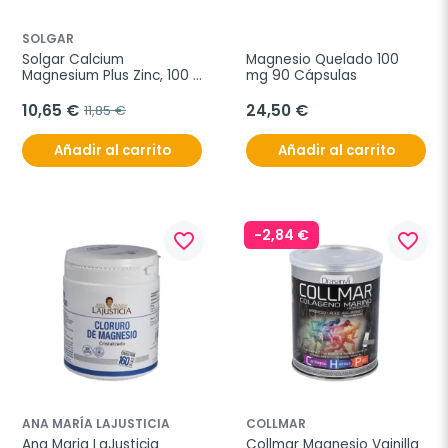
SOLGAR
Solgar Calcium 
Magnesio Quelado 100 
Magnesium Plus Zinc, 100 
mg 90 Cápsulas
Comp.
10,65 €
24,50 €
11,85 €
Añadir al carrito
Añadir al carrito
-2,84 €
favorite_border
favorite_border
ANA MARÍA LAJUSTICIA
COLLMAR
Ana Maria LaJusticia 
Collmar Magnesio Vainilla 