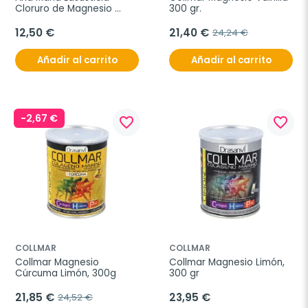
Cloruro de Magnesio 
300 gr.
Cristalizado 400gr
12,50 €
21,40 €
24,24 €
Añadir al carrito
Añadir al carrito
-2,67 €
favorite_border
favorite_border
COLLMAR
COLLMAR
Collmar Magnesio 
Collmar Magnesio Limón, 
Cúrcuma Limón, 300g
300 gr
21,85 €
23,95 €
24,52 €