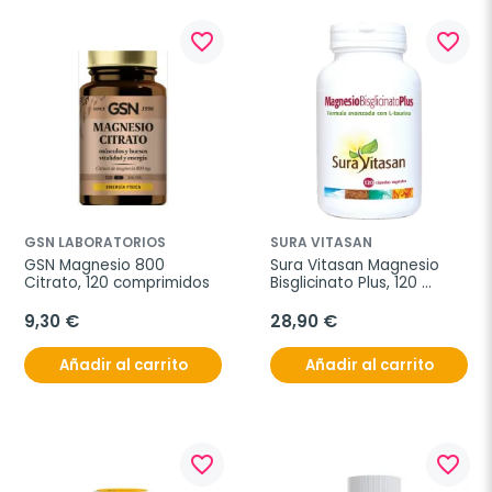
favorite_border
favorite_border
GSN LABORATORIOS
SURA VITASAN
GSN Magnesio 800 
Sura Vitasan Magnesio 
Citrato, 120 comprimidos
Bisglicinato Plus, 120 
cápsulas
9,30 €
28,90 €
Añadir al carrito
Añadir al carrito
favorite_border
favorite_border