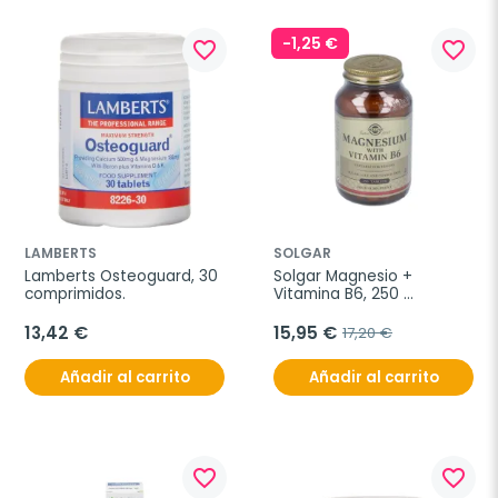
-1,25 €
favorite_border
favorite_border
LAMBERTS
SOLGAR
Lamberts Osteoguard, 30 
Solgar Magnesio + 
comprimidos.
Vitamina B6, 250 
Comprimidos.
13,42 €
15,95 €
17,20 €
Añadir al carrito
Añadir al carrito
favorite_border
favorite_border