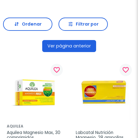
Ordenar
Filtrar por
Ver página anterior
favorite_border
favorite_border
AQUILEA
Aquilea Magnesio Max, 30 
Labcatal Nutrición 
comprimidos
Magnesio, 28 ampollas