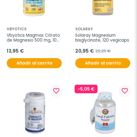
VBYOTICS
SOLARAY
Vbyotics Magmax Citrato 
Solaray Magnesium 
de Magnesio 500 mg, 100 
bisglycinate, 120 vegicaps
cápsulas
13,95 €
20,95 €
22,25 €
Añadir al carrito
Añadir al carrito
-5,05 €
favorite_border
favorite_border