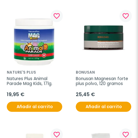
favorite_border
favorite_border
NATURE'S PLUS
BONUSAN
Natures Plus Animal 
Bonusan Magnesan forte 
Parade Mag Kids, 171g.
plus polvo, 120 gramos
19,95 €
25,45 €
Añadir al carrito
Añadir al carrito
favorite_border
favorite_border