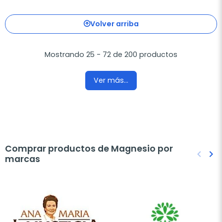
Volver arriba
Mostrando 25 - 72 de 200 productos
Ver más...
Comprar productos de Magnesio por
keyboard_arrow_left
keyboard_arrow_right
marcas
Anteri
Sig