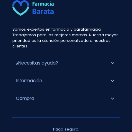
Somos expertos en farmacia y parafarmacia.
Trabajamos para las mejores marcas. Nuestra mayor
prioridad es la atención personalizada a nuestros
clientes.
expand_more
¿Necesitas ayuda?
expand_more
Información
expand_more
Compra
Pago seguro: