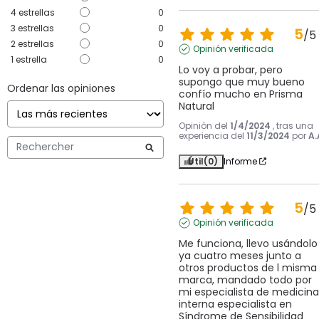
4
estrellas
0
3
estrellas
0
5
/
5
2
estrellas
0
Opinión verificada
1
estrella
0
Lo voy a probar, pero 
supongo que muy bueno 
Ordenar las opiniones
confío mucho en Prisma 
Natural
Opinión del
1/4/2024
, tras una
experiencia del
11/3/2024
por
A.
Útil
(0)
Informe
5
/
5
Opinión verificada
Me funciona, llevo usándolo 
ya cuatro meses junto a 
otros productos de l misma 
marca, mandado todo por 
mi especialista de medicina 
interna especialista en 
Síndrome de Sensibilidad 