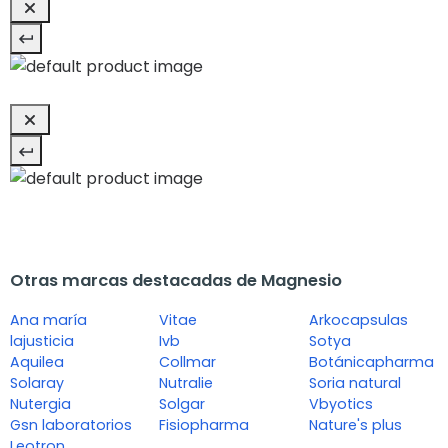
Otras marcas destacadas de Magnesio
Ana maría
Vitae
Arkocapsulas
lajusticia
Ivb
Sotya
Aquilea
Collmar
Botánicapharma
Solaray
Nutralie
Soria natural
Nutergia
Solgar
Vbyotics
Gsn laboratorios
Fisiopharma
Nature's plus
Leotron