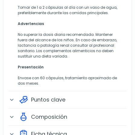
Tomar de 1 a 2 cápsulas al día con un vaso de agua,
preferiblemente durante las comidas principales.
Advertencias
No superar la dosis diaria recomendada. Mantener
fuera del alcance de los niños. En caso de embarazo,
lactancia o patología renal consultar al profesional
sanitario. Los complementos alimenticios no deben
sustituir una dieta variada.
Presentación
Envase con 60 cápsulas, tratamiento aproximado de
dos meses.
Puntos clave
expand_more
Composición
expand_more
Ficha técnica
expand_more