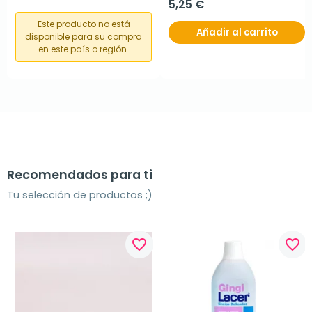
5,25 €
Este producto no está
Añadir al carrito
disponible para su compra
en este país o región.
Recomendados para ti
Tu selección de productos ;)
favorite_border
favorite_border