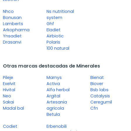
Nhco
Ns nutritional
Bonusan
system
Lamberts
Ghf
Arkopharma
Eladiet
Ynsadiet
Airbiotic
Drasanvi
Polaris
100 natural
Otras marcas destacadas de Minerales
Pileje
Marnys
Bienat
Exelvit
Activa
Biover
Hivital
Alfa herbal
Bsb labs
Neo
Argital
Catalysis
Sakai
Artesania
Ceregumil
Madal bal
agricola
Cfn
Betula
Codiet
Erbenobili