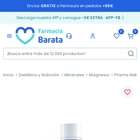
Envíos
GRATIS
a Península en pedidos
+65€
Descarga nuestra APP y consigue
-3€ EXTRA
:
APP-FB
;)
0
0
menu
Inicio
Dietética y Nutrición
Minerales
Magnesio
Prisma Natu
favorite_border