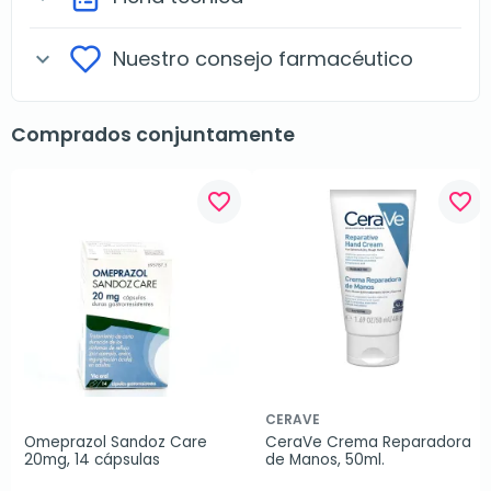
Nuestro consejo farmacéutico
expand_more
Comprados conjuntamente
favorite_border
favorite_border
CERAVE
Omeprazol Sandoz Care 
CeraVe Crema Reparadora 
20mg, 14 cápsulas
de Manos, 50ml.