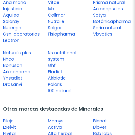
Ana maría
Vitae
Prisma natural
lajusticia
Ivb
Arkocapsulas
Aquilea
Collmar
Sotya
Solaray
Nutralie
Botánicapharma
Nutergia
Solgar
Soria natural
Gsn laboratorios
Fisiopharma
Vbyotics
Leotron
Nature's plus
Ns nutritional
Nhco
system
Bonusan
Ghf
Arkopharma
Eladiet
Ynsadiet
Airbiotic
Drasanvi
Polaris
100 natural
Otras marcas destacadas de Minerales
Pileje
Marnys
Bienat
Exelvit
Activa
Biover
Hivital
Alfa herbal
Bsb labs