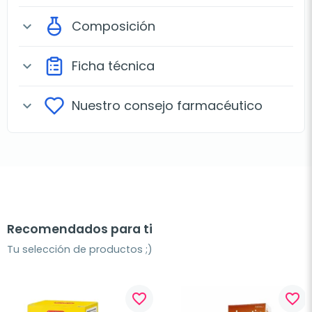
Composición
expand_more
Ficha técnica
expand_more
Nuestro consejo farmacéutico
expand_more
Recomendados para ti
Tu selección de productos ;)
favorite_border
favorite_border