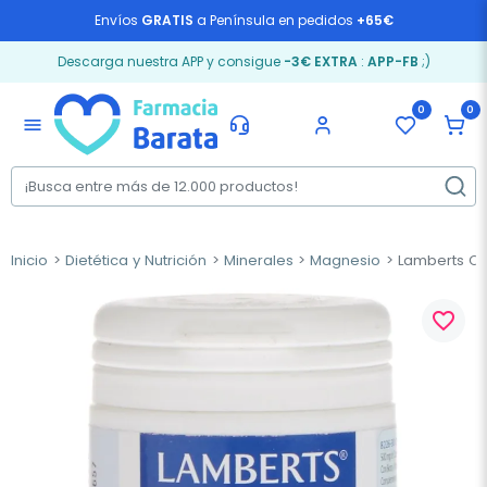
Envíos
GRATIS
a Península en pedidos
+65€
Descarga nuestra APP y consigue
-3€ EXTRA
:
APP-FB
;)
0
0
menu
Inicio
Dietética y Nutrición
Minerales
Magnesio
Lamberts Os
favorite_border