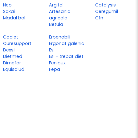
Neo
Argital
Catalysis
Sakai
Artesania
Ceregumil
Madal bal
agricola
Cfn
Betula
Codiet
Erbenobili
Curesupport
Ergonat galenic
Dexsil
Esi
Dietmed
Esi - trepat diet
Dimefar
Fenioux
Equisalud
Fepa