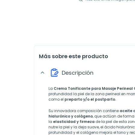
Más sobre este producto
Descripción
expand_more
La
Crema Tonificante para Masaje Perineal 
profundidad la piel de la zona perineal en m
como el
preparto y/o el postparto.
Su innovadora composición contiene
aceite 
hialurónico y colágeno
, que actúan de form
la
elasticidad y firmeza
de la piel de esta zo
nutre la piel y la deja suave, el ácido hialuróni
profundidad y el colágeno mejora el tono y reaf