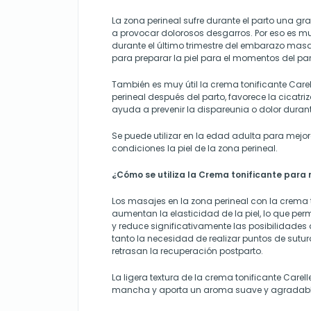
La zona perineal sufre durante el parto una gr
a provocar dolorosos desgarros. Por eso es mu
durante el último trimestre del embarazo masa
para preparar la piel para el momentos del par
También es muy útil la crema tonificante Carell
perineal después del parto, favorece la cicatriz
ayuda a prevenir la dispareunia o dolor durant
Se puede utilizar en la edad adulta para mejo
condiciones la piel de la zona perineal.
¿Cómo se utiliza la Crema tonificante para 
Los masajes en la zona perineal con la crema t
aumentan la elasticidad de la piel, lo que per
y reduce significativamente las posibilidades d
tanto la necesidad de realizar puntos de sut
retrasan la recuperación postparto.
La ligera textura de la crema tonificante Carell
mancha y aporta un aroma suave y agradabl