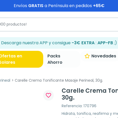
Envíos
GRATIS
a Península en pedidos
+65€
Descarga nuestra APP y consigue
-3€ EXTRA
:
APP-FB
;)
Ofertas en
Packs
Novedades
Solares
Ahorro
rineal
Carelle Crema Tonificante Masaje Perineal, 30g.
Carelle Crema Ton
favorite_border
30g.
Referencia: 170796
Hidrata, tonifica, reafirma y me