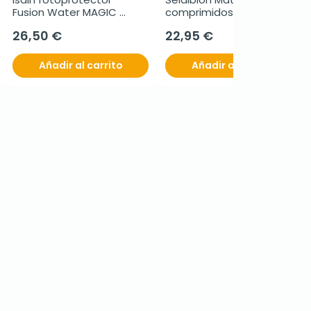
Fusion Water MAGIC 
comprimidos + 30 
Repair SPF 50, 50 ml
cápsulas blandas
26,50 €
22,95 €
Añadir al carrito
Añadir al carrito