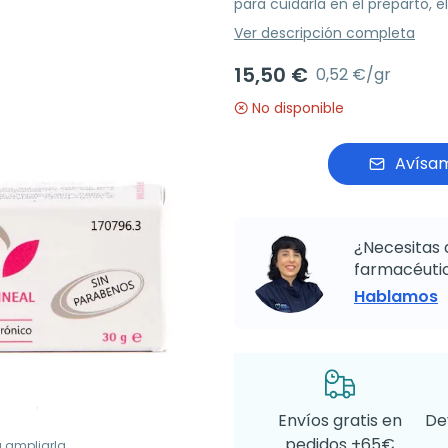
para cuidarla en el preparto, e
Ver descripción completa
15,50 €
0,52 €/gr
No disponible
Avísam
¿Necesitas 
farmacéutic
Hablamos
Envíos gratis en
De
pedidos +65€
a ampliarla