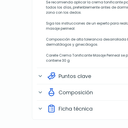
Se recomienda aplicar la crema tonificante pa
todos los días, preferiblemente antes de dorm
zona con los dedos.
Siga las instrucciones de un experto para rea
masaje perineal.
Composición de alta tolerancia desarrollada 
dermatólogos y ginecólogos.
Carelle Crema Tonificante Masaje Perineal se 
contiene 30 g.
Puntos clave
expand_more
Composición
expand_more
Ficha técnica
expand_more