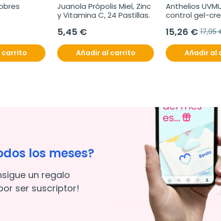
obres
Juanola Própolis Miel, Zinc 
Anthelios UVMUN
y Vitamina C, 24 Pastillas.
control gel-cr
SPF50+ con col
5,45 €
15,26 €
17,95 
 carrito
Añadir al carrito
Añadir al 
odos los meses?
nsigue un regalo
or ser suscriptor!