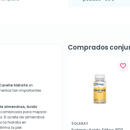
Comprados conju
favorite_border
Carelle
hidrata
en
omentos tan importantes
de almendras, ácido
a combinada para mejorar
na. El aceite de almendras
co la hidrata en
SOLARAY
irma la piel.
Solaray Acido Fólico 800 