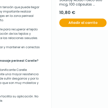
mcg, 100 cápsulas 
an tensión que puede llegar
veganas
y importante realizar
10,80 €
jes en la zona perineal
to.
Añadir al carrito
e para recuperar el tejido
ación de los tejidos y
e las relaciones sexuales.
rar y mantener en correctas
masaje perineal Carelle?
onificante Carelle
mite una mayor resistencia
e sufrir desgarros y por lo
ura que son muy molestos y
e facilita su aplicación. No
e.