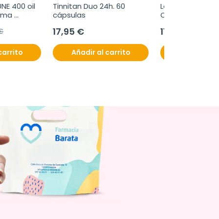
E 400 oil 
Tinnitan Duo 24h. 60 
La Roche-Posay 
ema 
cápsulas
Cicaplast Baume
or, 50 ml
SPF50, 40 ml
17,95 €
11,99 €
€
carrito
Añadir al carrito
Añadir al c