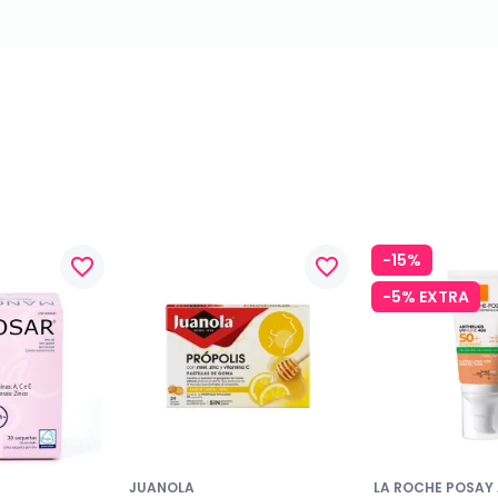
-15%
favorite_border
favorite_border
-5% EXTRA
JUANOLA
LA ROCHE POSAY