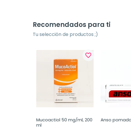
Recomendados para ti
Tu selección de productos ;)
favorite_border
Mucoactiol 50 mg/ml, 200 
Anso pomada 
ml