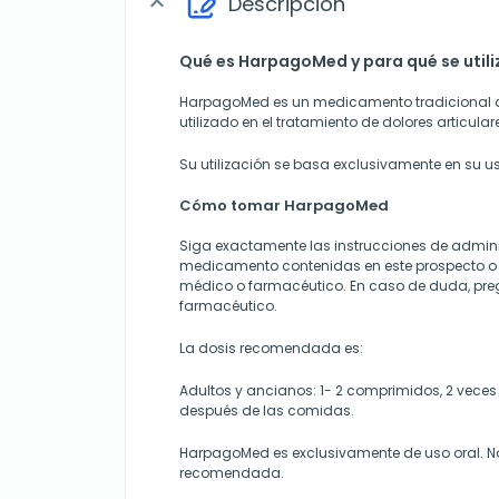
Descripción
expand_more
Qué es HarpagoMed y para qué se utili
HarpagoMed es un medicamento tradicional a
utilizado en el tratamiento de dolores articular
Su utilización se basa exclusivamente en su us
Cómo tomar HarpagoMed
Siga exactamente las instrucciones de admini
medicamento contenidas en este prospecto o 
médico o farmacéutico. En caso de duda, pre
farmacéutico.
La dosis recomendada es:
Adultos y ancianos: 1- 2 comprimidos, 2 vece
después de las comidas.
HarpagoMed es exclusivamente de uso oral. N
recomendada.