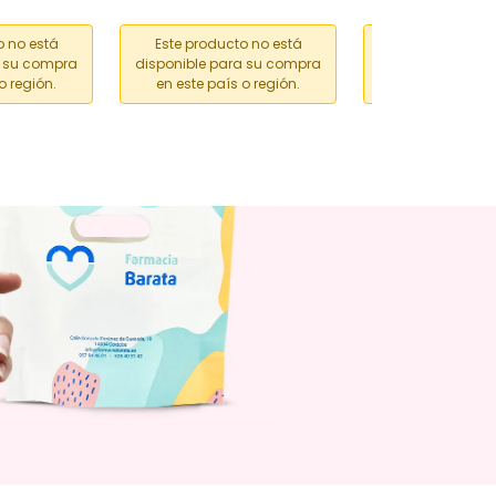
ml
o no está
Este producto no está
Este producto
a su compra
disponible para su compra
disponible para
o región.
en este país o región.
en este país o