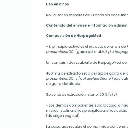
Uso en niños
No utilizar en menores de 18 años sin consulta
Contenido del envase e información adicion
Composición de HarpagoMed
- El principio activo es el extracto de la raíz de
procumbens
DC. (garra del diablo) y/o
Harpag
Un comprimido recubierto de HarpagoMed con
480 mg de extracto seco de raíz de garra del d
procumbens
DC. y /o
H. zeyheri
Decne.) equival
de garra del diablo.
Solvente de extracción: etanol 60 % (v/v)
-
Los demás componentes son: lactosa, almid
microcristalina, sílice precipitada, sílice colo
(de origen vegetal)
La capa que recubre el comprimido contiene: ta