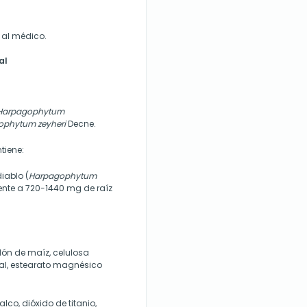
r al médico.
al
Harpagophytum
ophytum zeyheri
Decne.
tiene:
iablo (
Harpagophytum
ente a 720-1440 mg de raíz
ón de maíz, celulosa
idal, estearato magnésico
lco, dióxido de titanio,