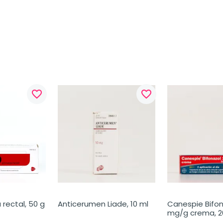
favorite_border
favorite_border
rectal, 50 g
Anticerumen Liade, 10 ml
Canespie Bifona
mg/g crema, 2