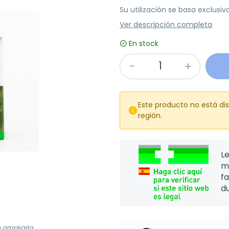
Su utilización se basa exclusi
Ver descripción completa
En stock
Este producto no está di

región.
Le
m
f
d
a ampliarla