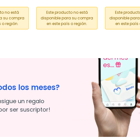
to no está
Este producto no está
Este product
ra su compra
disponible para su compra
disponible par
 o región.
en este país o región.
en este país 
odos los meses?
nsigue un regalo
or ser suscriptor!