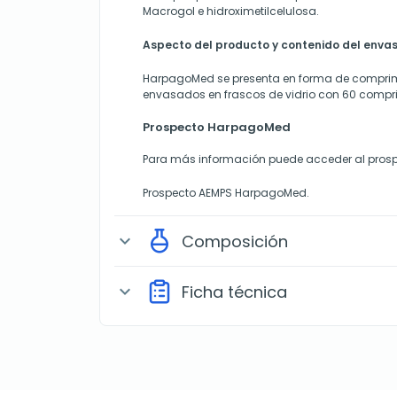
Macrogol e hidroximetilcelulosa.
Aspecto del producto y contenido del enva
HarpagoMed se presenta en forma de compri
envasados en frascos de vidrio con 60 compr
Prospecto HarpagoMed
Para más información puede acceder al prosp
Prospecto AEMPS HarpagoMed.
Composición
expand_more
Ficha técnica
expand_more