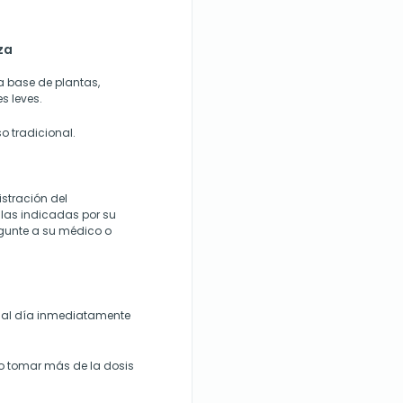
za
 base de plantas,
es leves.
o tradicional.
stración del
las indicadas por su
gunte a su médico o
s al día inmediatamente
o tomar más de la dosis