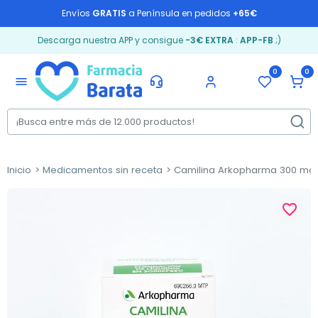
Envíos
GRATIS
a Península en pedidos
+65€
Descarga nuestra APP y consigue
-3€ EXTRA
:
APP-FB
;)
0
0
menu
Inicio
Medicamentos sin receta
Camilina Arkopharma 300 mg,
favorite_border