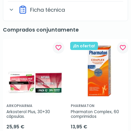
Ficha técnica
expand_more
Comprados conjuntamente
¡En oferta!
favorite_border
favorite_border
ARKOPHARMA
PHARMATON
Arkosterol Plus, 30+30 
Pharmaton Complex, 60 
cápsulas.
comprimidos
25,95 €
13,95 €