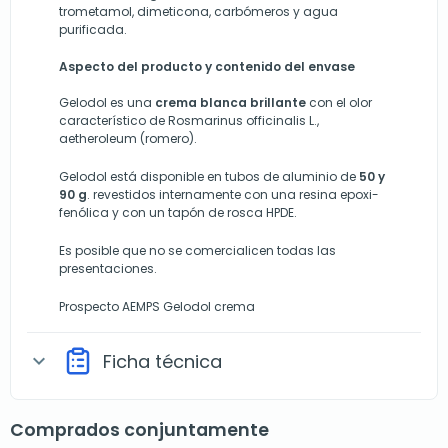
trometamol, dimeticona, carbómeros y agua
purificada.
Aspecto del producto y contenido del envase
Gelodol es una
crema
blanca
brillante
con el olor
característico de Rosmarinus officinalis L.,
aetheroleum (romero).
Gelodol está disponible en tubos de aluminio de
50 y
90 g
. revestidos internamente con una resina epoxi-
fenólica y con un tapón de rosca HPDE.
Es posible que no se comercialicen todas las
presentaciones.
Prospecto AEMPS Gelodol crema
Ficha técnica
expand_more
Comprados conjuntamente