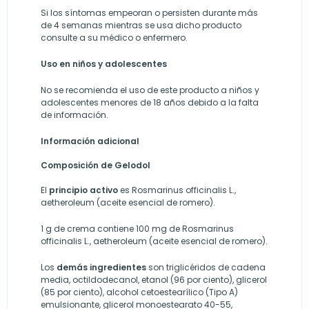
Si los síntomas empeoran o persisten durante más
de 4 semanas mientras se usa dicho producto
consulte a su médico o enfermero.
Uso en niños y adolescentes
No se recomienda el uso de este producto a niños y
adolescentes menores de 18 años debido a la falta
de información.
Información adicional
Composición de Gelodol
El
principio activo
es Rosmarinus officinalis L.,
aetheroleum (aceite esencial de romero).
1 g de crema contiene 100 mg de Rosmarinus
officinalis L., aetheroleum (aceite esencial de romero).
Los
demás ingredientes
son triglicéridos de cadena
media, octildodecanol, etanol (96 por ciento), glicerol
(85 por ciento), alcohol cetoestearílico (Tipo A)
emulsionante, glicerol monoestearato 40-55,