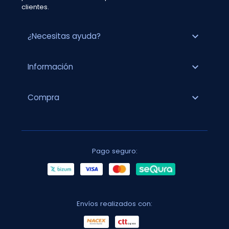
clientes.
expand_more
¿Necesitas ayuda?
expand_more
Información
expand_more
Compra
Pago seguro:
Envíos realizados con: