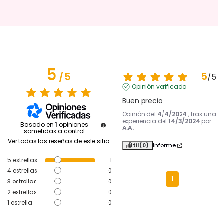
5
5
/
5
/
5
Opinión verificada
Buen precio
Opinión del
4/4/2024
, tras una
experiencia del
14/3/2024
por
Basado en
1
opiniones
A.A.
sometidas a control
Ver todas las reseñas de este sitio
Útil
(0)
Informe
5
estrellas
1
4
estrellas
0
1
3
estrellas
0
2
estrellas
0
1
estrella
0