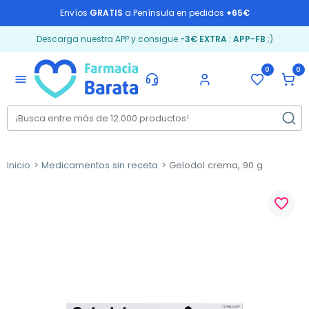
Envíos
GRATIS
a Península en pedidos
+65€
Descarga nuestra APP y consigue
-3€ EXTRA
:
APP-FB
;)
0
0
menu
Inicio
Medicamentos sin receta
Gelodol crema, 90 g
favorite_border