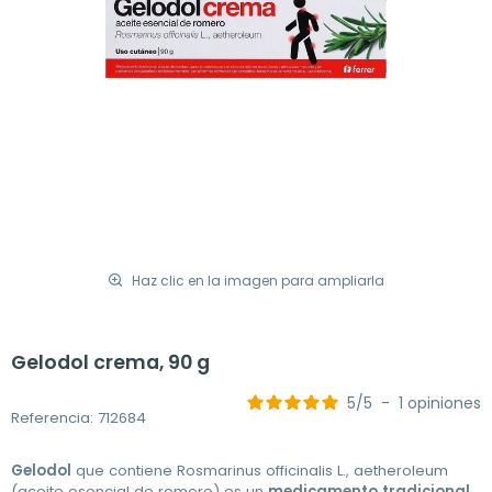
Haz clic en la imagen para ampliarla
Gelodol crema, 90 g
5
/
5
-
1
opiniones
Referencia: 712684
Gelodol
que contiene Rosmarinus officinalis L., aetheroleum
(aceite esencial de romero) es un
medicamento
tradicional