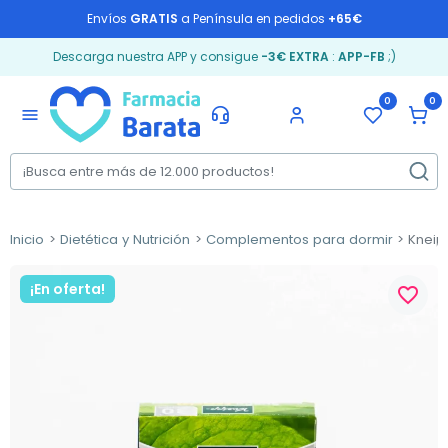
Envíos
GRATIS
a Península en pedidos
+65€
Descarga nuestra APP y consigue
-3€ EXTRA
:
APP-FB
;)
0
0
menu
Inicio
Dietética y Nutrición
Complementos para dormir
Kneip
¡En oferta!
favorite_border