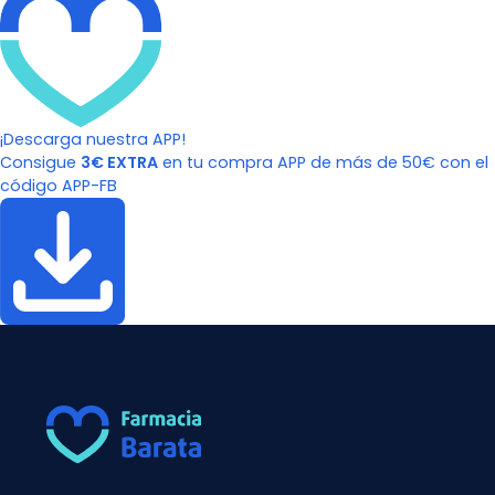
¡Descarga nuestra APP!
Consigue
3€ EXTRA
en tu compra APP de más de 50€ con el
código APP-FB