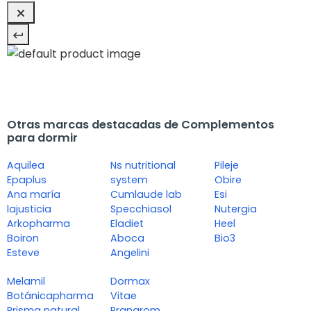
Otras marcas destacadas de Complementos
para dormir
Aquilea
Ns nutritional
Pileje
Epaplus
system
Obire
Ana maría
Cumlaude lab
Esi
lajusticia
Specchiasol
Nutergia
Arkopharma
Eladiet
Heel
Boiron
Aboca
Bio3
Esteve
Angelini
Melamil
Dormax
Botánicapharma
Vitae
Prisma natural
Pranarom