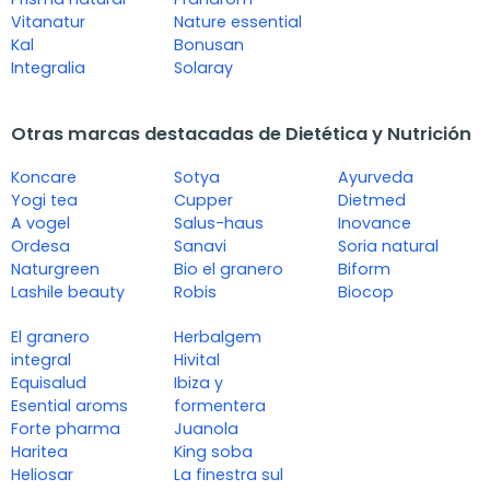
Vitanatur
Nature essential
Kal
Bonusan
Integralia
Solaray
Otras marcas destacadas de Dietética y Nutrición
Koncare
Sotya
Ayurveda
Yogi tea
Cupper
Dietmed
A vogel
Salus-haus
Inovance
Ordesa
Sanavi
Soria natural
Naturgreen
Bio el granero
Biform
Lashile beauty
Robis
Biocop
El granero
Herbalgem
integral
Hivital
Equisalud
Ibiza y
Esential aroms
formentera
Forte pharma
Juanola
Haritea
King soba
Heliosar
La finestra sul