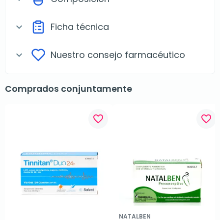
Ficha técnica
expand_more
Nuestro consejo farmacéutico
expand_more
Comprados conjuntamente
favorite_border
favorite_border
NATALBEN