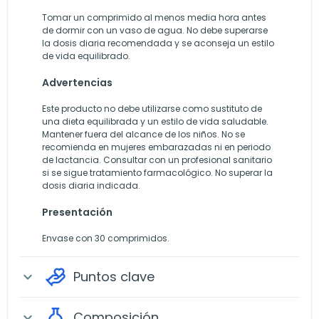
Tomar un comprimido al menos media hora antes
de dormir con un vaso de agua. No debe superarse
la dosis diaria recomendada y se aconseja un estilo
de vida equilibrado.
Advertencias
Este producto no debe utilizarse como sustituto de
una dieta equilibrada y un estilo de vida saludable.
Mantener fuera del alcance de los niños. No se
recomienda en mujeres embarazadas ni en periodo
de lactancia. Consultar con un profesional sanitario
si se sigue tratamiento farmacológico. No superar la
dosis diaria indicada.
Presentación
Envase con 30 comprimidos.
Puntos clave
expand_more
Composición
expand_more