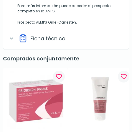
Para más información puede acceder al prospecto
completo en la AMPS.
Prospecto AEMPS Gine-Canestén.
Ficha técnica
expand_more
Comprados conjuntamente
favorite_border
favorite_border