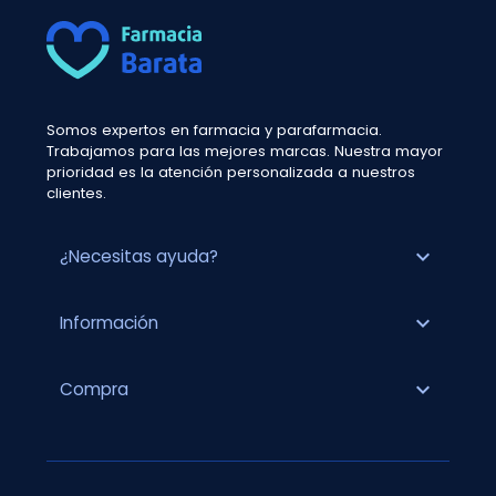
Somos expertos en farmacia y parafarmacia.
Trabajamos para las mejores marcas. Nuestra mayor
prioridad es la atención personalizada a nuestros
clientes.
expand_more
¿Necesitas ayuda?
expand_more
Información
expand_more
Compra