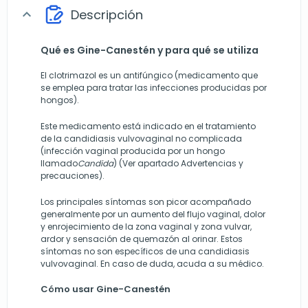
Descripción
expand_more
Qué es Gine-Canestén y para qué se utiliza
El clotrimazol es un antifúngico (medicamento que
se emplea para tratar las infecciones producidas por
hongos).
Este medicamento está indicado en el tratamiento
de la candidiasis vulvovaginal no complicada
(infección vaginal producida por un hongo
llamado
Candida
) (Ver apartado Advertencias y
precauciones).
Los principales síntomas son picor acompañado
generalmente por un aumento del flujo vaginal, dolor
y enrojecimiento de la zona vaginal y zona vulvar,
ardor y sensación de quemazón al orinar. Estos
síntomas no son específicos de una candidiasis
vulvovaginal. En caso de duda, acuda a su médico.
Cómo usar Gine-Canestén