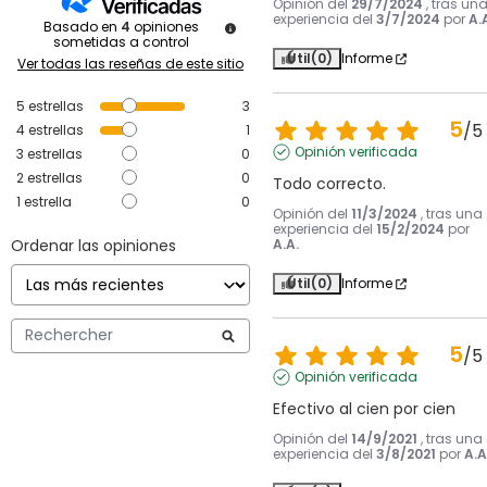
Opinión del
29/7/2024
, tras un
experiencia del
3/7/2024
por
A.
Basado en
4
opiniones
sometidas a control
Útil
(0)
Informe
Ver todas las reseñas de este sitio
5
estrellas
3
5
/
5
4
estrellas
1
Opinión verificada
3
estrellas
0
2
estrellas
0
Todo correcto.
1
estrella
0
Opinión del
11/3/2024
, tras una
experiencia del
15/2/2024
por
Ordenar las opiniones
A.A.
Útil
(0)
Informe
5
/
5
Opinión verificada
Efectivo al cien por cien
Opinión del
14/9/2021
, tras una
experiencia del
3/8/2021
por
A.A