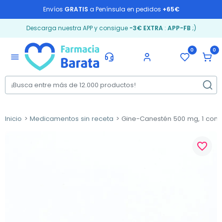
Envíos
GRATIS
a Península en pedidos
+65€
Descarga nuestra APP y consigue
-3€ EXTRA
:
APP-FB
;)
0
0
menu
Inicio
Medicamentos sin receta
Gine-Canestén 500 mg, 1 comp
favorite_border