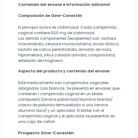
Contenido del envase e información adicional
Composición de Gine-Canestén
El principio activo es clotrimazol. Cada comprimido
vaginal contiene 500 mg de clotrimazol.
Los demás componentes (excipientes) son: lactosa
monohidrato, celulosa microcristalina, ácido láctico,
lactato de calcio pentahidrato, almidón de maíz,
hipromelosa, sílice coloidal anhidra, crospovidona,
estearato de magnesio.
Aspecto del producto y contenido del envase:
Este medicamento son comprimidos vaginales
alargados casi blancos. Se presenta en envases que
contienen 1 comprimido vaginal en un blister
compuesto (lamina poliamida/aluminio blando/
cloruro de polivinilo termosellado a una lamina
aluminio duro) y un aplicador. El blister con el
comprimido vaginal y el aplicador se presentan en
una caja de carton.
Prospecto Gine-Canestén