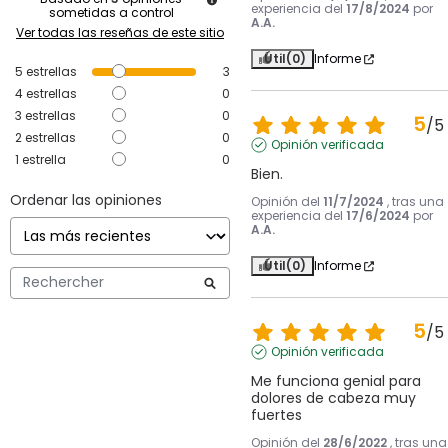
experiencia del
17/8/2024
por
sometidas a control
A.A.
Ver todas las reseñas de este sitio
Útil
(0)
Informe
5
estrellas
3
4
estrellas
0
3
estrellas
0
5
/
5
2
estrellas
0
Opinión verificada
1
estrella
0
Bien.
Ordenar las opiniones
Opinión del
11/7/2024
, tras una
experiencia del
17/6/2024
por
A.A.
Útil
(0)
Informe
5
/
5
Opinión verificada
Me funciona genial para 
dolores de cabeza muy 
fuertes
Opinión del
28/6/2022
, tras una