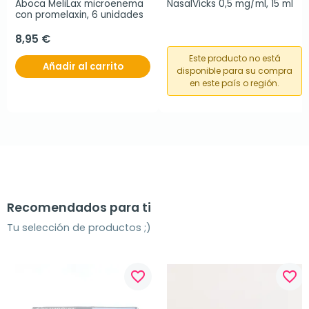
Aboca MeliLax microenema 
NasalVicks 0,5 mg/ml, 15 ml
con promelaxin, 6 unidades
8,95 €
Este producto no está
Añadir al carrito
disponible para su compra
en este país o región.
Recomendados para ti
Tu selección de productos ;)
favorite_border
favorite_border