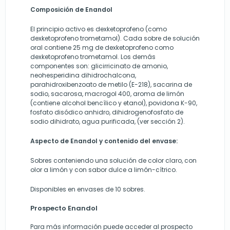
Composición de Enandol
El principio activo es dexketoprofeno (como
dexketoprofeno trometamol). Cada sobre de solución
oral contiene 25 mg de dexketoprofeno como
dexketoprofeno trometamol. Los demás
componentes son: glicirricinato de amonio,
neohesperidina dihidrochalcona,
parahidroxibenzoato de metilo (E-218), sacarina de
sodio, sacarosa, macrogol 400, aroma de limón
(contiene alcohol bencílico y etanol), povidona K-90,
fosfato disódico anhidro, dihidrogenofosfato de
sodio dihidrato, agua purificada, (ver sección 2).
Aspecto de Enandol y contenido del envase:
Sobres conteniendo una solución de color claro, con
olor a limón y con sabor dulce a limón-cítrico.
Disponibles en envases de 10 sobres.
Prospecto Enandol
Para más información puede acceder al prospecto