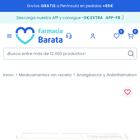
Envíos
GRATIS
a Península en pedidos
+65€
Descarga nuestra APP y consigue
-3€ EXTRA
:
APP-FB
;)
0
0
menu
Inicio
Medicamentos sin receta
Analgésicos y Antiinflamatorio
favorite_border