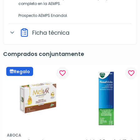
completo en la AEMPS.
Prospecto AEMPS Enandol
.
Ficha técnica
expand_more
Comprados conjuntamente
Regalo
favorite_border
favorite_border
ABOCA