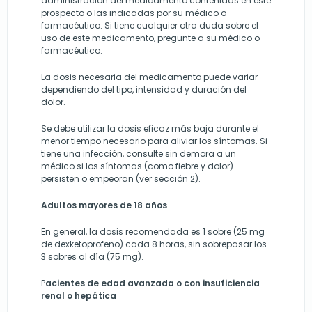
administración del medicamento contenidas en este
prospecto o las indicadas por su médico o
farmacéutico. Si tiene cualquier otra duda sobre el
uso de este medicamento, pregunte a su médico o
farmacéutico.
La dosis necesaria del medicamento puede variar
dependiendo del tipo, intensidad y duración del
dolor.
Se debe utilizar la dosis eficaz más baja durante el
menor tiempo necesario para aliviar los síntomas. Si
tiene una infección, consulte sin demora a un
médico si los síntomas (como fiebre y dolor)
persisten o empeoran (ver sección 2).
Adultos mayores de 18 años
En general, la dosis recomendada es 1 sobre (25 mg
de dexketoprofeno) cada 8 horas, sin sobrepasar los
3 sobres al día (75 mg).
P
acientes de edad avanzada o con insuficiencia
renal o hepática