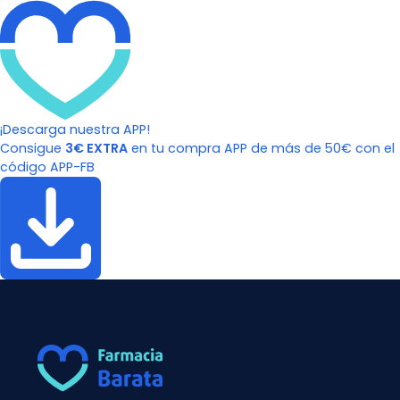
¡Descarga nuestra APP!
Consigue
3€ EXTRA
en tu compra APP de más de 50€ con el
código APP-FB