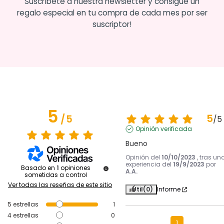
Suscríbete a nuestra newsletter y consigue un
regalo especial en tu compra de cada mes por ser
suscriptor!
5
5
/
5
/
5
Opinión verificada
Bueno
Opinión del
10/10/2023
, tras un
experiencia del
19/9/2023
por
Basado en
1
opiniones
A.A.
sometidas a control
Ver todas las reseñas de este sitio
Útil
(0)
Informe
5
estrellas
1
4
estrellas
0
1