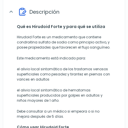
Descripción
expand_more
Qué es Hirudoid Forte y para qué se utiliza
Hirudoid Forte es un medicamento que contiene
condroitina sulfato de sodio como principio activo, y
posee propiedades que favorecen el flujo sanguíneo.
Este medicamento está indicado para:
el alivio local sintomático de los trastornos venosos
superficiales como pesadez y tirantez en piernas con
varices en adultos
el alivio local sintomático de hematomas
superficiales producidos por golpes en adultos y
niños mayores de 1 año.
Debe consultar a un médico si empeora o si no
mejora después de 5 días.
Cómo usar Hirudoid Forte