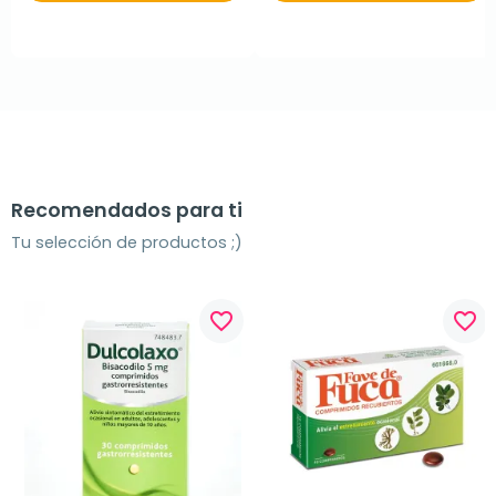
Recomendados para ti
Tu selección de productos ;)
favorite_border
favorite_border