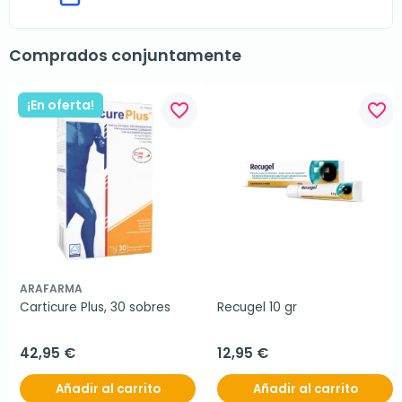
Comprados conjuntamente
¡En oferta!
favorite_border
favorite_border
ARAFARMA
Carticure Plus, 30 sobres
Recugel 10 gr
42,95 €
12,95 €
Añadir al carrito
Añadir al carrito