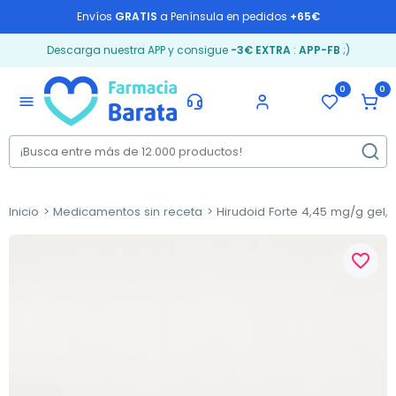
Envíos
GRATIS
a Península en pedidos
+65€
Descarga nuestra APP y consigue
-3€ EXTRA
:
APP-FB
;)
0
0
menu
Inicio
Medicamentos sin receta
Hirudoid Forte 4,45 mg/g gel, 
favorite_border