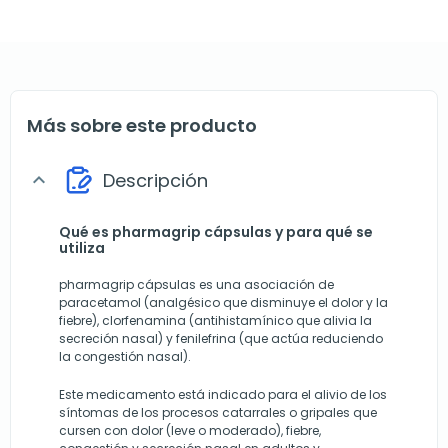
Más sobre este producto
Descripción
expand_more
Qué es pharmagrip cápsulas y para qué se
utiliza
pharmagrip cápsulas es una asociación de
paracetamol (analgésico que disminuye el dolor y la
fiebre), clorfenamina (antihistamínico que alivia la
secreción nasal) y fenilefrina (que actúa reduciendo
la congestión nasal).
Este medicamento está indicado para el alivio de los
síntomas de los procesos catarrales o gripales que
cursen con dolor (leve o moderado), fiebre,