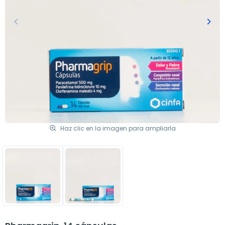
keyboard_arrow_left
keyboard_arrow_right
Anterior
Sigu
Haz clic en la imagen para ampliarla