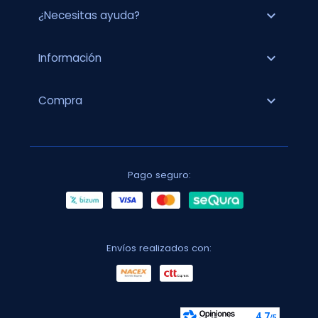
expand_more
¿Necesitas ayuda?
expand_more
Información
expand_more
Compra
Pago seguro:
Envíos realizados con: