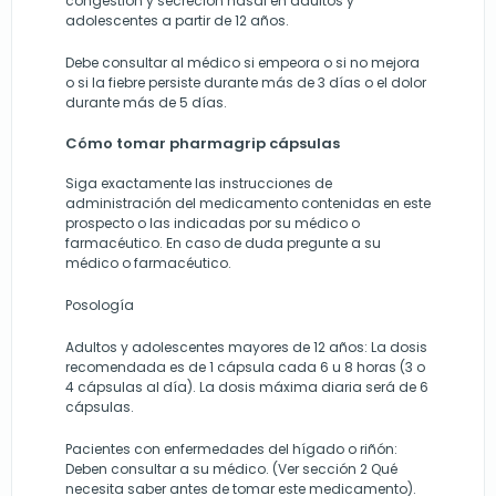
congestión y secreción nasal en adultos y
adolescentes a partir de 12 años.
Debe consultar al médico si empeora o si no mejora
o si la fiebre persiste durante más de 3 días o el dolor
durante más de 5 días.
Cómo tomar pharmagrip cápsulas
Siga exactamente las instrucciones de
administración del medicamento contenidas en este
prospecto o las indicadas por su médico o
farmacéutico. En caso de duda pregunte a su
médico o farmacéutico.
Posología
Adultos y adolescentes mayores de 12 años: La dosis
recomendada es de 1 cápsula cada 6 u 8 horas (3 o
4 cápsulas al día). La dosis máxima diaria será de 6
cápsulas.
Pacientes con enfermedades del hígado o riñón:
Deben consultar a su médico. (Ver sección 2 Qué
necesita saber antes de tomar este medicamento).