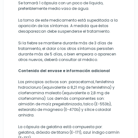
Se tomará 1 cápsula con un poco de líquido,
preferiblemente medio vaso de agua.
La toma de este medicamento está supeditada a la
aparición de los síntomas. A medida que éstos
desaparezcan debe suspenderse el tratamiento.
Si la fiebre se mantiene durante más de 3 días de
tratamiento, el dolor o los otros síntomas persisten
durante más de 5 días, o bien empeora o aparecen
otros nuevos, deberá consultar al médico.
Contenido del envase e información adicional
Los principios activos son: paracetamol, fenilefrina
hidrocloruro (equivalente a 8,21 mg de fenilefrina) y
clorfenamina maleato (equivalente a 2,8 mg de
clorfenamina). Los demás componentes son:
almidón de maíz pregelatinizado, talco (E-553b),
estearato de magnesio (E-470b) y sílice coloidal
anhidra.
La cápsula de gelatina está compuesta por:
gelatina, dióxido de titanio (E-171), azul índigo carmín
(E-132).