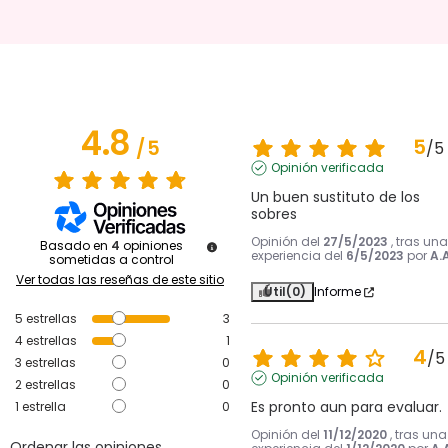
4.8
5
/
5
/
5
Opinión verificada
Un buen sustituto de los 
sobres
Opinión del
27/5/2023
, tras una
Basado en
4
opiniones
experiencia del
6/5/2023
por
A.A
sometidas a control
Ver todas las reseñas de este sitio
Útil
(0)
Informe
5
estrellas
3
4
estrellas
1
4
/
5
3
estrellas
0
Opinión verificada
2
estrellas
0
Es pronto aun para evaluar.
1
estrella
0
Opinión del
11/12/2020
, tras una
Ordenar las opiniones