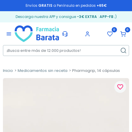
Envíos
GRATIS
a Península en pedidos
+65€
Descarga nuestra APP y consigue
-3€ EXTRA
:
APP-FB
;)
0
0
menu
Inicio
Medicamentos sin receta
Pharmagrip, 14 cápsulas
favorite_border