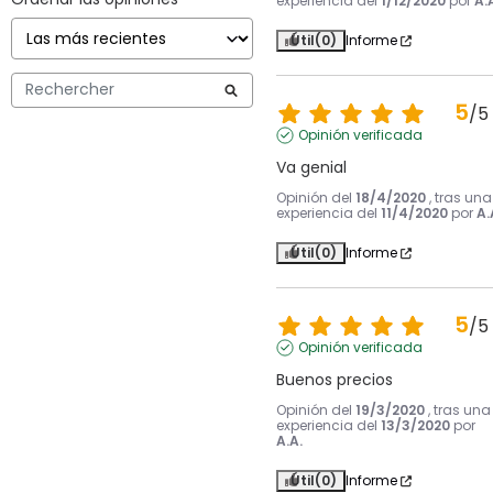
experiencia del
1/12/2020
por
A.
Útil
(0)
Informe
5
/
5
Opinión verificada
Va genial
Opinión del
18/4/2020
, tras una
experiencia del
11/4/2020
por
A.
Útil
(0)
Informe
5
/
5
Opinión verificada
Buenos precios
Opinión del
19/3/2020
, tras una
experiencia del
13/3/2020
por
A.A.
Útil
(0)
Informe