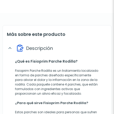
Más sobre este producto
Descripción
expand_more
¿Qué es Fisioprim Parche Rodilla?
Fisioprim Parche Rodilla es un tratamiento localizado
en forma de parches diseñado específicamente
para aliviar el dolor y la inflamación en la zona de la
rodilla. Cada paquete contiene 4 parches, que están
formulados con ingredientes activos que
proporcionan un alivio eficaz y focalizado.
¿Para qué sirve Fisioprim Parche Rodilla?
Estos parches son ideales para personas que sufren