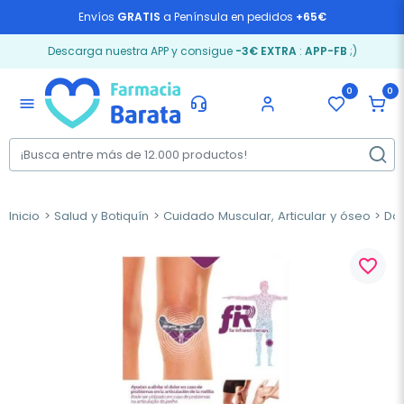
Envíos
GRATIS
a Península en pedidos
+65€
Descarga nuestra APP y consigue
-3€ EXTRA
:
APP-FB
;)
0
0
menu
Inicio
Salud y Botiquín
Cuidado Muscular, Articular y óseo
Dol
favorite_border