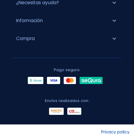
expand_more
¿Necesitas ayuda?
expand_more
Información
expand_more
Compra
Pago seguro:
Envíos realizados con:
No lo decimos nosotros...
Privacy policy