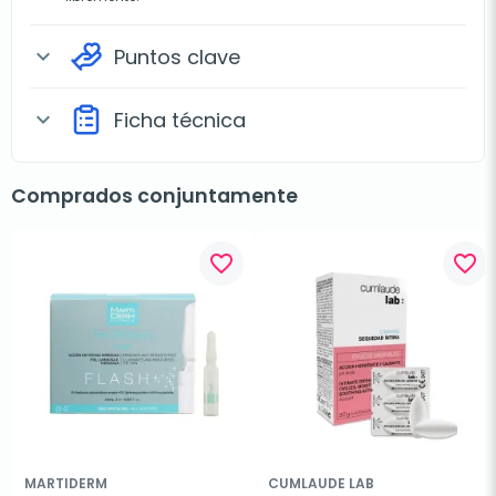
Puntos clave
expand_more
Ficha técnica
expand_more
Comprados conjuntamente
favorite_border
favorite_border
MARTIDERM
CUMLAUDE LAB