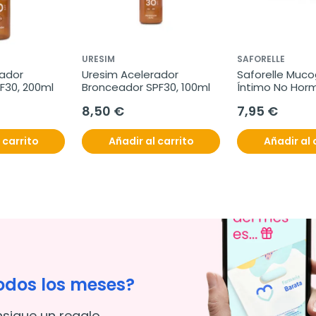
URESIM
SAFORELLE
ador 
Uresim Acelerador 
Saforelle Muco
F30, 200ml
Bronceador SPF30, 100ml
Íntimo No Horm
8,50 €
7,95 €
 carrito
Añadir al carrito
Añadir al 
odos los meses?
nsigue un regalo