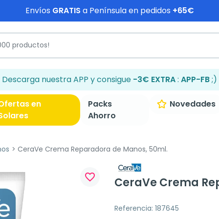
Envíos
GRATIS
a Península en pedidos
+65€
Descarga nuestra APP y consigue
-3€ EXTRA
:
APP-FB
;)
Ofertas en
Packs
Novedades
Solares
Ahorro
nos
CeraVe Crema Reparadora de Manos, 50ml.
favorite_border
CeraVe Crema Rep
Referencia: 187645