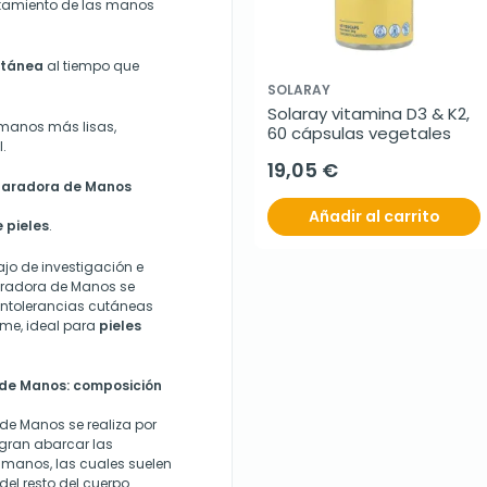
ratamiento de las manos
cutánea
al tiempo que
SOLARAY
Solaray vitamina D3 & K2, 
 manos más lisas,
60 cápsulas vegetales
.
19,05 €
paradora de Manos
Añadir al carrito
e pieles
.
ajo de investigación e
radora de Manos se
o intolerancias cutáneas
ume, ideal para
pieles
de Manos: composición
e Manos se realiza por
gran abarcar las
 manos, las cuales suelen
el resto del cuerpo.