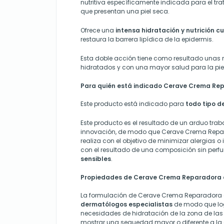
nutritiva específicamente indicada para el t
que presentan una piel seca.
Ofrece una
intensa hidratación y nutrición 
restaura la barrera lipídica de la epidermis.
Esta doble acción tiene como resultado unas
hidratados y con una mayor salud para la piel
Para quién está indicado Cerave Crema Re
Este producto está indicado para
todo tipo d
Este producto es el resultado de un arduo trab
innovación, de modo que Cerave Crema Repa
realiza con el objetivo de minimizar alergias 
con el resultado de una composición sin perf
sensibles
.
Propiedades de Cerave Crema Reparadora 
La formulación de Cerave Crema Reparadora d
dermatólogos especialistas
de modo que lo
necesidades de hidratación de la zona de las
mostrar una sequedad mayor o diferente a la d