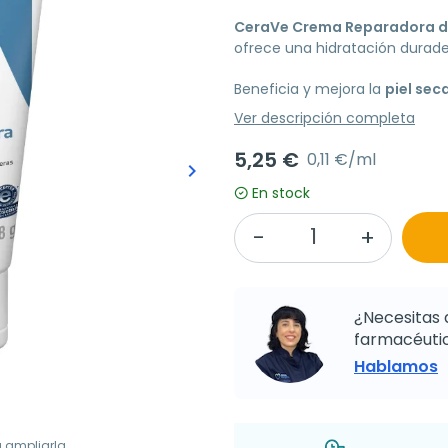
CeraVe Crema Reparadora 
ofrece una hidratación durade
Beneficia y mejora la
piel sec
Ver descripción completa
5,25 €
0,11 €/ml
keyboard_arrow_right
Siguiente
En stock
¿Necesitas 
farmacéutic
Hablamos
a ampliarla