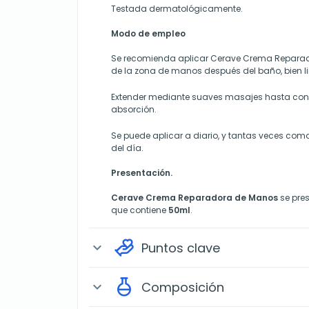
Testada dermatológicamente.
Modo de empleo
Se recomienda aplicar Cerave Crema Reparado
de la zona de manos después del baño, bien l
Extender mediante suaves masajes hasta con
absorción.
Se puede aplicar a diario, y tantas veces como
del día.
Presentación
.
Cerave Crema Reparadora de Manos
se pres
que contiene
50ml
.
Puntos clave
expand_more
Composición
expand_more