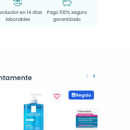
volución en 14 días
Pago 100% seguro
laborables
garantizado
keyboard_arrow_left
keyboard_arrow_right
ntamente
Anterior
Siguiente
Regalo
favorite_border
favorite_border