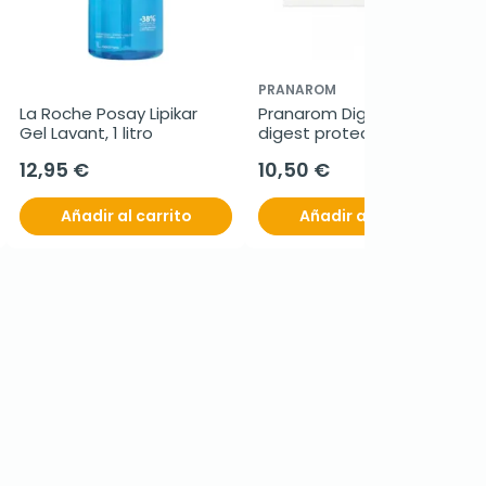
PRANAROM
La Roche Posay Lipikar 
Pranarom Digestarom 
Gel Lavant, 1 litro
digest protect, 30 
cápsulas
12,95 €
10,50 €
Añadir al carrito
Añadir al carrito