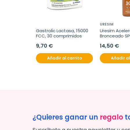
URESIM
 Triplo 
Gastrolic Lactasa, 15000 
Uresim Aceler
 frascos
FCC, 30 comprimidos
Bronceado SP
9,70 €
14,50 €
l carrito
Añadir al carrito
Añadir al
¿Quieres ganar un
regalo
t
Suscríbete a nuestra newsletter y co