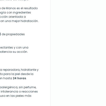
de Manos es el resultado
gía con ingredientes
cción orientada a
on una mejor hidratación.
)
de propiedades
ectantes y con una
otencia su acción.
 reparadora, hidratante y
o para la piel desde la
ión hasta
24 horas
.
alergénica, sin perfume,
 intolerancia o reacciones
luso en las pieles más