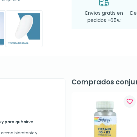
Envíos gratis en
De
pedidos +65€
Comprados conju
favorite_border
y para qué sirve
 crema hidratante y