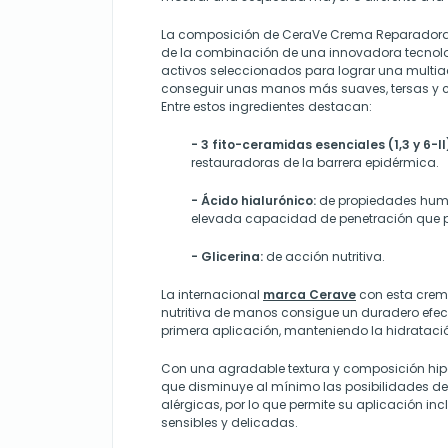
La composición de CeraVe Crema Reparadora 
de la combinación de una innovadora tecnolo
activos seleccionados para lograr una multia
conseguir unas manos más suaves, tersas y c
Entre estos ingredientes destacan:
- 3 fito-ceramidas esenciales (1,3 y 6-II
restauradoras de la barrera epidérmica.
- Ácido hialurónico:
de propiedades hum
elevada capacidad de penetración que p
- Glicerina:
de acción nutritiva.
La internacional
marca Cerave
con esta crema
nutritiva de manos consigue un duradero efect
primera aplicación, manteniendo la hidratac
Con una agradable textura y composición hipo
que disminuye al
mínimo las posibilidades de
alérgicas, por lo que permite su aplicación inc
sensibles y delicadas.