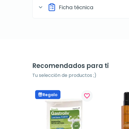
Ficha técnica
expand_more
Recomendados para ti
Tu selección de productos ;)
Regalo
favorite_border
favorite_border