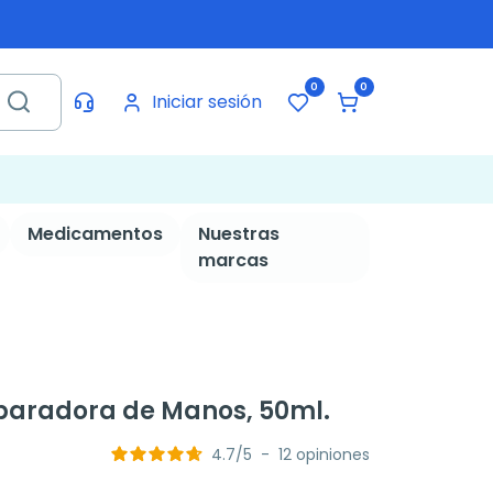
0
0
Iniciar sesión
Medicamentos
Nuestras
marcas
aradora de Manos, 50ml.
4.7
/
5
-
12
opiniones