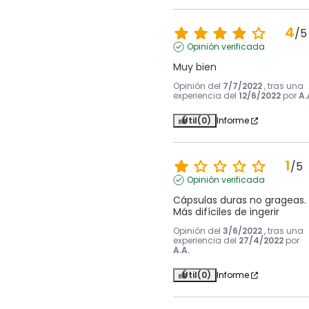
4
/
5
Opinión verificada
Muy bien
Opinión del
7/7/2022
, tras una
experiencia del
12/6/2022
por
A.
Útil
(0)
Informe
1
/
5
Opinión verificada
Cápsulas duras no grageas. 
Más difíciles de ingerir
Opinión del
3/6/2022
, tras una
experiencia del
27/4/2022
por
A.A.
Útil
(0)
Informe