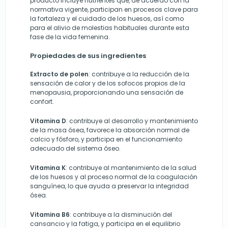
producto incluye nutrientes que, de acuerdo con la
normativa vigente, participan en procesos clave para
la fortaleza y el cuidado de los huesos, así como
para el alivio de molestias habituales durante esta
fase de la vida femenina.
Propiedades de sus ingredientes
Extracto de polen
: contribuye a la reducción de la
sensación de calor y de los sofocos propios de la
menopausia, proporcionando una sensación de
confort.
Vitamina D
: contribuye al desarrollo y mantenimiento
de la masa ósea, favorece la absorción normal de
calcio y fósforo, y participa en el funcionamiento
adecuado del sistema óseo.
Vitamina K
: contribuye al mantenimiento de la salud
de los huesos y al proceso normal de la coagulación
sanguínea, lo que ayuda a preservar la integridad
ósea.
Vitamina B6
: contribuye a la disminución del
cansancio y la fatiga, y participa en el equilibrio