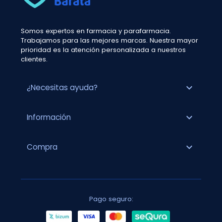
Somos expertos en farmacia y parafarmacia.
Trabajamos para las mejores marcas. Nuestra mayor
prioridad es la atención personalizada a nuestros
clientes.
expand_more
¿Necesitas ayuda?
expand_more
Información
expand_more
Compra
Pago seguro: