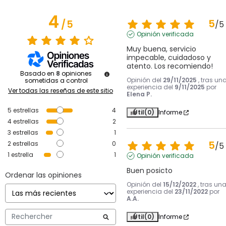
4
5
/
5
/
5
Opinión verificada
Muy buena, servicio 
impecable, cuidadoso y 
atento. Los recomiendo!
Basado en
8
opiniones
Opinión del
29/11/2025
, tras un
sometidas a control
experiencia del
9/11/2025
por
Ver todas las reseñas de este sitio
Elena P.
5
estrellas
4
Útil
(0)
Informe
4
estrellas
2
3
estrellas
1
5
2
estrellas
0
/
5
1
estrella
1
Opinión verificada
Buen posicto
Ordenar las opiniones
Opinión del
15/12/2022
, tras un
experiencia del
23/11/2022
por
A.A.
Útil
(0)
Informe