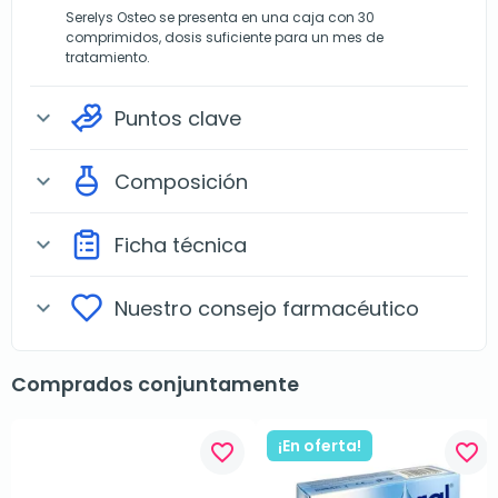
Serelys Osteo se presenta en una caja con 30
comprimidos, dosis suficiente para un mes de
tratamiento.
Puntos clave
expand_more
Composición
expand_more
Ficha técnica
expand_more
Nuestro consejo farmacéutico
expand_more
Comprados conjuntamente
¡En oferta!
favorite_border
favorite_border