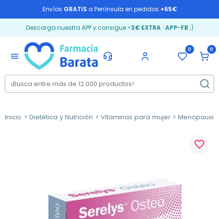
Envíos
GRATIS
a Península en pedidos
+65€
Descarga nuestra APP y consigue
-3€ EXTRA
:
APP-FB
;)
0
0
menu
Inicio
Dietética y Nutrición
Vitaminas para mujer
Menopausia
favorite_border