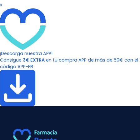
x
¡Descarga nuestra APP!
Consigue
3€ EXTRA
en tu compra APP de más de 50€ con el
código APP-FB