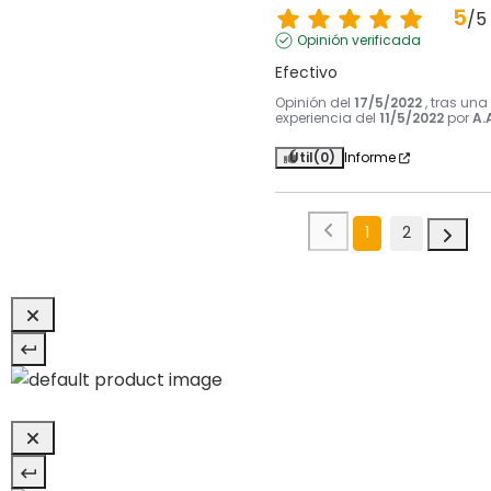
5
/
5
Opinión verificada
Efectivo
Opinión del
17/5/2022
, tras una
experiencia del
11/5/2022
por
A.
Útil
(0)
Informe
1
2