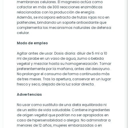
membranas celulares. El magnesio actúa como
cofactor en más de 300 reacciones enzimáticas
relacionadas con la producción de energía.
Además, se incorpora extracto de frutas rojas rico en
polifenoles, brindando un soporte antioxidante que
complementa los mecanismos naturales de defensa
celular.
Modo de empleo
Agitar antes de usar. Dosis diaria: diluir de 5 ml a 10
ml de jarabe en un vaso de agua, zumo o bebida
vegetal y mezclar hasta su homogeneización. Tomar
preferentemente por la mañana, antes del desayuno.
No prolongar el consumo de forma continuada más
de tres meses. Tras la apertura, conservar en un lugar
fresco y seco, alejado de la luz solar directa.
Advertencias
No usar como sustituto de una dieta equilibrada ni
de un estilo de vida saludable. Contiene ingredientes
de origen vegetal que podrían no ser apropiados en
caso de hipersensibilidad o alergia. No administrar a
menores de 12 años, mujeres embarazadas o en