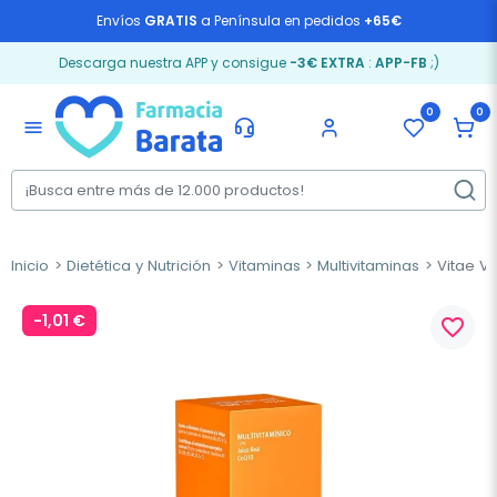
Envíos
GRATIS
a Península en pedidos
+65€
Descarga nuestra APP y consigue
-3€ EXTRA
:
APP-FB
;)
0
0
menu
Inicio
Dietética y Nutrición
Vitaminas
Multivitaminas
Vitae Vib
-1,01 €
favorite_border