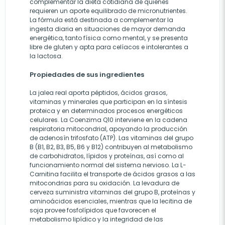
complementar la dieta cotidiana de quienes
requieren un aporte equilibrado de micronutrientes.
La fórmula está destinada a complementar la
ingesta diaria en situaciones de mayor demanda
energética, tanto física como mental, y se presenta
libre de gluten y apta para celíacos e intolerantes a
la lactosa.
Propiedades de sus ingredientes
La jalea real aporta péptidos, ácidos grasos,
vitaminas y minerales que participan en la síntesis
proteica y en determinados procesos energéticos
celulares. La Coenzima Q10 interviene en la cadena
respiratoria mitocondrial, apoyando la producción
de adenosín trifosfato (ATP). Las vitaminas del grupo
B (B1, B2, B3, B5, B6 y B12) contribuyen al metabolismo
de carbohidratos, lípidos y proteínas, así como al
funcionamiento normal del sistema nervioso. La L-
Carnitina facilita el transporte de ácidos grasos a las
mitocondrias para su oxidación. La levadura de
cerveza suministra vitaminas del grupo B, proteínas y
aminoácidos esenciales, mientras que la lecitina de
soja provee fosfolípidos que favorecen el
metabolismo lipídico y la integridad de las