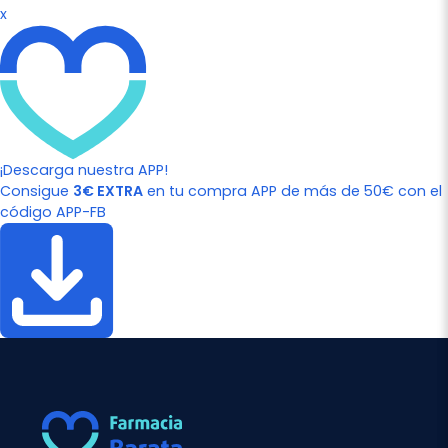
x
¡Descarga nuestra APP!
Consigue
3€ EXTRA
en tu compra APP de más de 50€ con el
código APP-FB