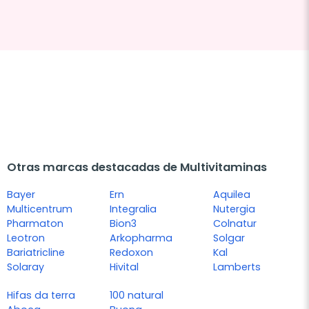
Otras marcas destacadas de Multivitaminas
Bayer
Ern
Aquilea
Multicentrum
Integralia
Nutergia
Pharmaton
Bion3
Colnatur
Leotron
Arkopharma
Solgar
Bariatricline
Redoxon
Kal
Solaray
Hivital
Lamberts
Hifas da terra
100 natural