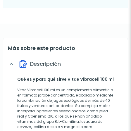
Más sobre este producto
Descripción
expand_more
Qué es y para qué sirve Vitae Vibracell 100 ml
Vitae Vibracell 100 ml es un complemento alimenticio
en formato jarabe concentrado, elaborado mediante
la combinación de jugos ecológicos de más de 40
frutas y verduras antioxidantes. Su compleja matriz
incorpora ingredientes seleccionados, como jalea
real y Coenzima Q10, a los que se han añadido
vitaminas del grupo B, L-Carnitina, levadura de
cerveza, lecitina de soja y magnesio para