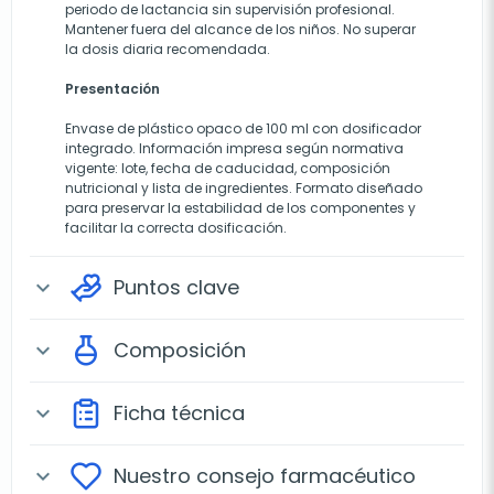
periodo de lactancia sin supervisión profesional.
Mantener fuera del alcance de los niños. No superar
la dosis diaria recomendada.
Presentación
Envase de plástico opaco de 100 ml con dosificador
integrado. Información impresa según normativa
vigente: lote, fecha de caducidad, composición
nutricional y lista de ingredientes. Formato diseñado
para preservar la estabilidad de los componentes y
facilitar la correcta dosificación.
Puntos clave
expand_more
Composición
expand_more
Ficha técnica
expand_more
Nuestro consejo farmacéutico
expand_more