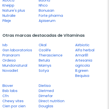
Aboca
Buona
Kneipp
Nhco
Nature's plus
Bonusan
Nutralie
Forte pharma
Pileje
Apiserum
Otras marcas destacadas de Vitaminas
Ivb
Okal
Airbiotic
Gsn laboratorios
Ozolife
Alfa herbal
Pranarom
Therascience
Amar81
Ordesa
Betula
Artesania
Mundonatural
Marnys
agricola
Novadiet
Sotya
B.green
Bequisa
Biover
Dietisa
Bsb labs
Dietmed
Cfn
Dimefar
Chewy vites
Direct nutrition
Cien por cien
Douglas