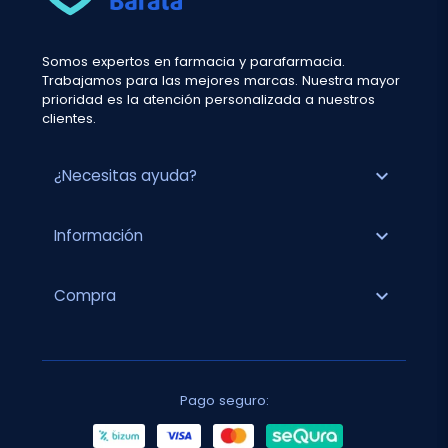
Somos expertos en farmacia y parafarmacia.
Trabajamos para las mejores marcas. Nuestra mayor
prioridad es la atención personalizada a nuestros
clientes.
expand_more
¿Necesitas ayuda?
expand_more
Información
expand_more
Compra
Pago seguro: