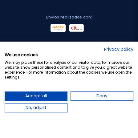
Envíos realizados con:
No lo decimos nosotros...
Privacy policy
We use cookies
¡Tu opinión es importante!
We may place these for analysis of our visitor data, to improve our
website, show personalised content and to give you a great website
experience. For more information about the cookies we use open the
settings.
Copyright © 2010-2026 Farmacia Barata S.L. Todos los
derechos reservados.
Accept all
Deny
No, adjust
Total:
24,95 €
25,96 €