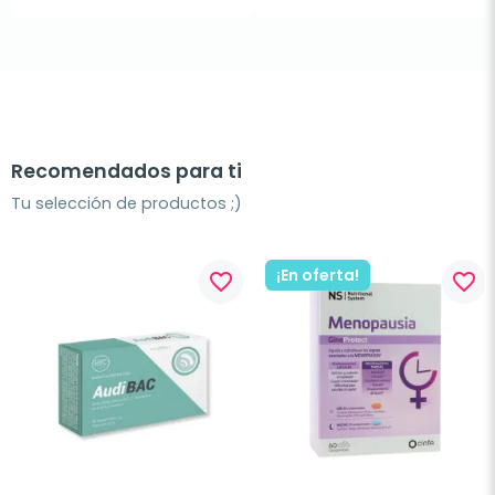
Recomendados para ti
Tu selección de productos ;)
¡En oferta!
favorite_border
favorite_border