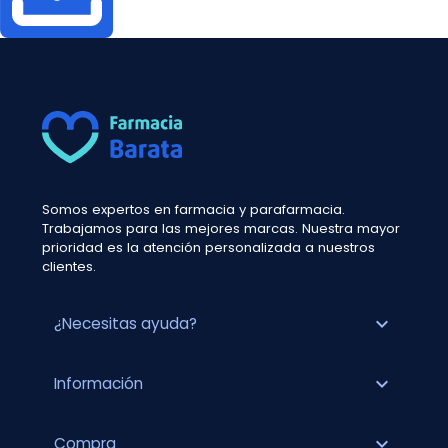
Somos expertos en farmacia y parafarmacia.
Trabajamos para las mejores marcas. Nuestra mayor
prioridad es la atención personalizada a nuestros
clientes.
expand_more
¿Necesitas ayuda?
expand_more
Información
expand_more
Compra