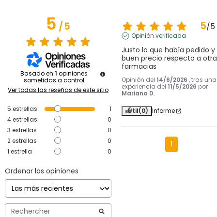
5
5
/
5
/
5
Opinión verificada
Justo lo que había pedido y 
buen precio respecto a otras
farmacias
Basado en
1
opiniones
Opinión del
14/6/2026
, tras una
sometidas a control
experiencia del
11/5/2026
por
Ver todas las reseñas de este sitio
Mariana D.
5
estrellas
1
Útil
(0)
Informe
4
estrellas
0
3
estrellas
0
2
estrellas
0
1
1
estrella
0
Ordenar las opiniones