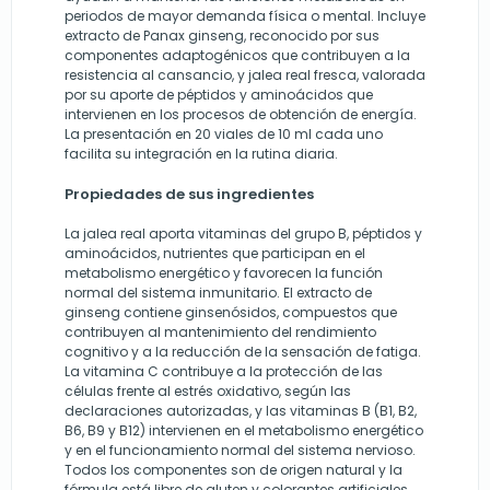
periodos de mayor demanda física o mental. Incluye
extracto de Panax ginseng, reconocido por sus
componentes adaptogénicos que contribuyen a la
resistencia al cansancio, y jalea real fresca, valorada
por su aporte de péptidos y aminoácidos que
intervienen en los procesos de obtención de energía.
La presentación en 20 viales de 10 ml cada uno
facilita su integración en la rutina diaria.
Propiedades de sus ingredientes
La jalea real aporta vitaminas del grupo B, péptidos y
aminoácidos, nutrientes que participan en el
metabolismo energético y favorecen la función
normal del sistema inmunitario. El extracto de
ginseng contiene ginsenósidos, compuestos que
contribuyen al mantenimiento del rendimiento
cognitivo y a la reducción de la sensación de fatiga.
La vitamina C contribuye a la protección de las
células frente al estrés oxidativo, según las
declaraciones autorizadas, y las vitaminas B (B1, B2,
B6, B9 y B12) intervienen en el metabolismo energético
y en el funcionamiento normal del sistema nervioso.
Todos los componentes son de origen natural y la
fórmula está libre de gluten y colorantes artificiales.