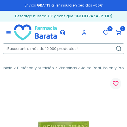
Envíos
GRATIS
a Península en pedidos
+65€
Descarga nuestra APP y consigue
-3€ EXTRA
:
APP-FB
;)
0
0
menu
Inicio
Dietética y Nutrición
Vitaminas
Jalea Real, Polen y Pro
favorite_border