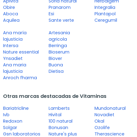
Apivita
Soria natural
Herbalgem
Obire
Pranarom
Integralia
Aboca
Esi
Plantapol
Aquilea
Sante verte
Ceregumil
Ana maría
Artesania
lajusticia
agricola
Intersa
Berringa
Nature essential
Bioserum
Ynsadiet
Biover
Ana maria
Buona
lajusticia
Dietisa
Anroch fharma
Otras marcas destacadas de Vitaminas
Bariatricline
Lamberts
Mundonatural
Ivb
Hivital
Novadiet
Redoxon
100 natural
Okal
Solgar
Bonusan
Ozolife
Gsn laboratorios
Nature's plus
Therascience