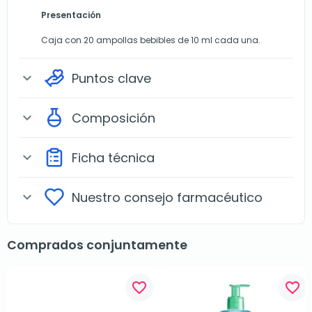
Presentación
Caja con 20 ampollas bebibles de 10 ml cada una.
Puntos clave
expand_more
Composición
expand_more
Ficha técnica
expand_more
Nuestro consejo farmacéutico
expand_more
Comprados conjuntamente
favorite_border
favorite_border