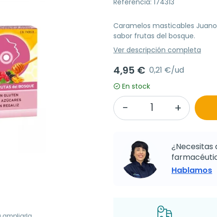
Referencia: 174313
Caramelos masticables Juanola 
sabor frutas del bosque.
Ver descripción completa
4,95 €
0,21 €/ud
En stock
¿Necesitas 
farmacéutic
Hablamos
a ampliarla