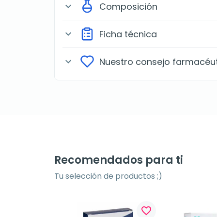
Composición
expand_more
Ficha técnica
expand_more
Nuestro consejo farmacéu
expand_more
Recomendados para ti
Tu selección de productos ;)
favorite_border