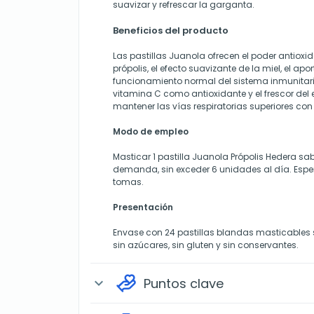
suavizar y refrescar la garganta.
Beneficios del producto
Las pastillas Juanola ofrecen el poder antioxi
própolis, el efecto suavizante de la miel, el apor
funcionamiento normal del sistema inmunitario
vitamina C como antioxidante y el frescor del 
mantener las vías respiratorias superiores con
Modo de empleo
Masticar 1 pastilla Juanola Própolis Hedera sa
demanda, sin exceder 6 unidades al día. Esper
tomas.
Presentación
Envase con 24 pastillas blandas masticables 
sin azúcares, sin gluten y sin conservantes.
Puntos clave
expand_more