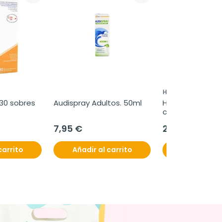
HELIOCARE
 30 sobres
Audispray Adultos. 50ml
Heliocare 360, 30
cápsulas
7,95 €
27,99 €
carrito
Añadir al carrito
Añadir al c