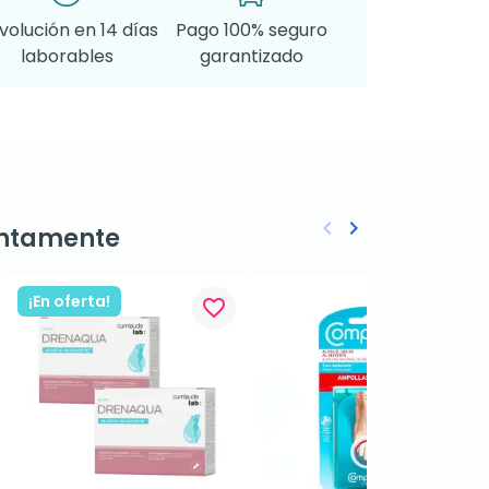
volución en 14 días
Pago 100% seguro
laborables
garantizado
keyboard_arrow_left
keyboard_arrow_right
ntamente
Anterior
Siguiente
¡En oferta!
favorite_border
favorite_border