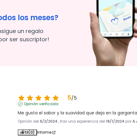
odos los meses?
nsigue un regalo
or ser suscriptor!
5
/
5
Opinión verificada
Me gusta el sabor y la suavidad que deja en la gargant
Opinión del
6/2/2024
, tras una experiencia del
18/1/2024
por
A.
Útil
(0)
Informe