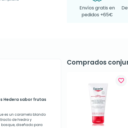
Envíos gratis en
De
pedidos +65€
Comprados conju
favorite_border
is Hedera sabor frutas
que es un caramelo blando
xtracto de hiedra y
l bosque, diseñado para