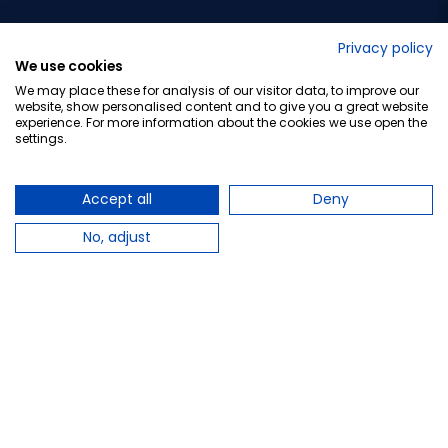
No lo decimos nosotros...
Privacy policy
We use cookies
¡Tu opinión es importante!
We may place these for analysis of our visitor data, to improve our
website, show personalised content and to give you a great website
experience. For more information about the cookies we use open the
settings.
Copyright © 2010-2026 Farmacia Barata S.L. Todos los
derechos reservados.
Accept all
Deny
No, adjust
Total:
16,60 €
−
+
Añadir al carrito