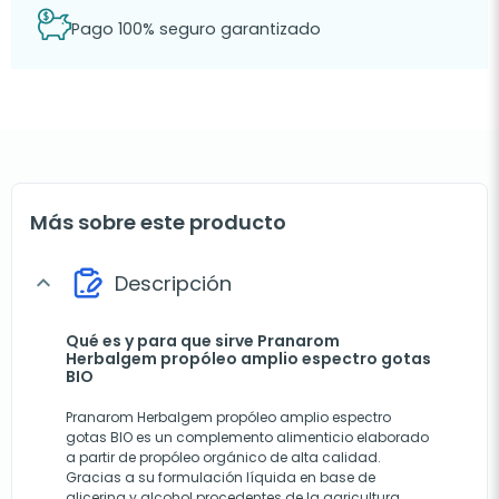
Pago 100% seguro garantizado
Más sobre este producto
Descripción
expand_more
Qué es y para que sirve Pranarom
Herbalgem propóleo amplio espectro gotas
BIO
Pranarom Herbalgem propóleo amplio espectro
gotas BIO es un complemento alimenticio elaborado
a partir de propóleo orgánico de alta calidad.
Gracias a su formulación líquida en base de
glicerina y alcohol procedentes de la agricultura