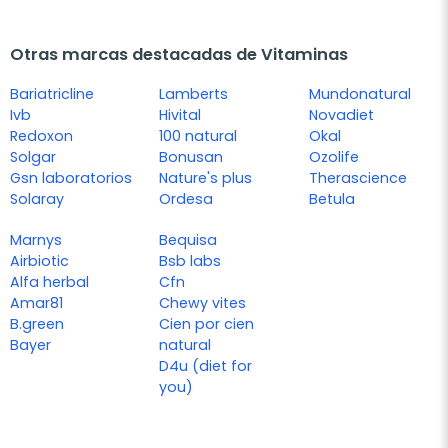
Otras marcas destacadas de Vitaminas
Bariatricline
Lamberts
Mundonatural
Ivb
Hivital
Novadiet
Redoxon
100 natural
Okal
Solgar
Bonusan
Ozolife
Gsn laboratorios
Nature's plus
Therascience
Solaray
Ordesa
Betula
Marnys
Bequisa
Airbiotic
Bsb labs
Alfa herbal
Cfn
Amar81
Chewy vites
B.green
Cien por cien
Bayer
natural
D4u (diet for
you)