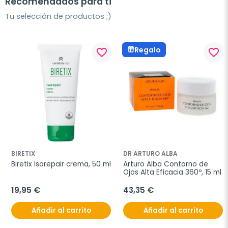
Recomendados para ti
Tu selección de productos ;)
Regalo
favorite_border
favorite_border
BIRETIX
DR ARTURO ALBA
Biretix Isorepair crema, 50 ml
Arturo Alba Contorno de 
Ojos Alta Eficacia 360º, 15 ml
19,95 €
43,35 €
Añadir al carrito
Añadir al carrito