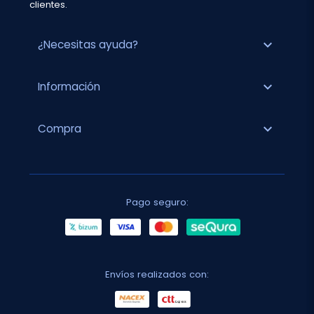
clientes.
expand_more
¿Necesitas ayuda?
expand_more
Información
expand_more
Compra
Pago seguro:
Envíos realizados con: