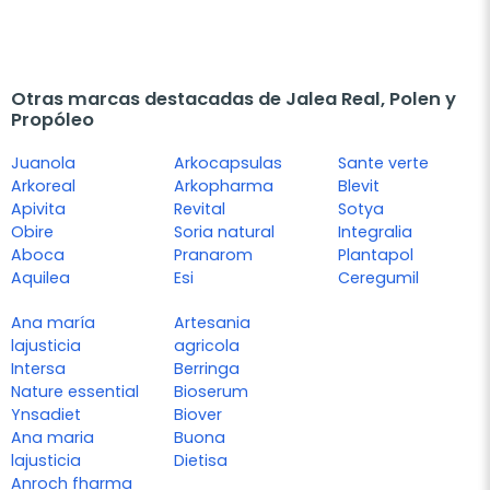
Otras marcas destacadas de Jalea Real, Polen y
Propóleo
Juanola
Arkocapsulas
Sante verte
Arkoreal
Arkopharma
Blevit
Apivita
Revital
Sotya
Obire
Soria natural
Integralia
Aboca
Pranarom
Plantapol
Aquilea
Esi
Ceregumil
Ana maría
Artesania
lajusticia
agricola
Intersa
Berringa
Nature essential
Bioserum
Ynsadiet
Biover
Ana maria
Buona
lajusticia
Dietisa
Anroch fharma