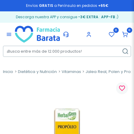
Envíos
GRATIS
a Península en pedidos
+65€
Descarga nuestra APP y consigue
-3€ EXTRA
:
APP-FB
;)
0
0
menu
Inicio
Dietética y Nutrición
Vitaminas
Jalea Real, Polen y Pro
favorite_border