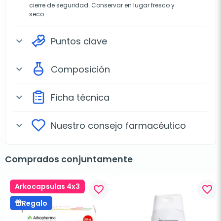
cierre de seguridad. Conservar en lugar fresco y
seco.
Puntos clave
expand_more
Composición
expand_more
Ficha técnica
expand_more
Nuestro consejo farmacéutico
expand_more
Comprados conjuntamente
Arkocapsulas 4x3
favorite_border
favorite_border
Regalo