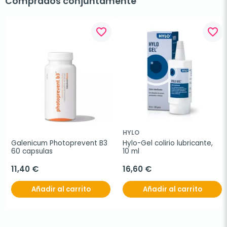
Comprados conjuntamente
favorite_border
favorite_border
HYLO
Galenicum Photoprevent B3 
Hylo-Gel colirio lubricante, 
60 capsulas
10 ml
11,40 €
16,60 €
Añadir al carrito
Añadir al carrito