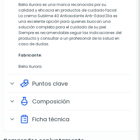
Bella Aurora es una marca reconocida por su
calidad y eficacia en productos de cuidado facial.
La crema Sublime 40 Antioxidante Anti-Edad Día es
una excelente opción para quienes buscan una
solución completa para el cuidado de su piel.
Siempre es recomendable seguir las indicaciones del
producto y consultar a un profesional de la salud en
caso de dudas.
Fabricante:
Bella Aurora
Puntos clave
expand_more
Composición
expand_more
Ficha técnica
expand_more