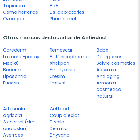
Topicrem
Be+
Gema herrerias
Ds laboratories
Ozoaqua
Pharmamel
Otras marcas destacadas de Antiedad
Carederm
Remescar
Babé
La roche-posay
Botánicapharma
Dr organics
Medik8
Xhekpon
Soivre cosmetics
Boderm
Embryolisse
Alqvimia
Liposomial
Uresim
Anti aging
Eucerin
Ladival
Armonia
cosmetica
natural
Artesania
Cellfood
agricola
Coup d eclat
Asla vital (dra.
D shila
ana aslan)
Dermilid
Averroes
Dhyvana