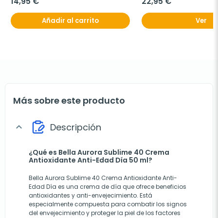
14,95 €
22,95 €
Añadir al carrito
Ver
Más sobre este producto
Descripción
expand_more
¿Qué es Bella Aurora Sublime 40 Crema
Antioxidante Anti-Edad Día 50 ml?
Bella Aurora Sublime 40 Crema Antioxidante Anti-
Edad Día es una crema de día que ofrece beneficios
antioxidantes y anti-envejecimiento. Está
especialmente compuesta para combatir los signos
del envejecimiento y proteger la piel de los factores