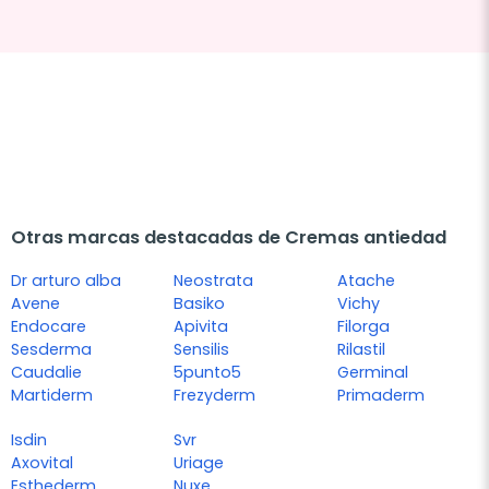
Otras marcas destacadas de Cremas antiedad
Dr arturo alba
Neostrata
Atache
Avene
Basiko
Vichy
Endocare
Apivita
Filorga
Sesderma
Sensilis
Rilastil
Caudalie
5punto5
Germinal
Martiderm
Frezyderm
Primaderm
Isdin
Svr
Axovital
Uriage
Esthederm
Nuxe