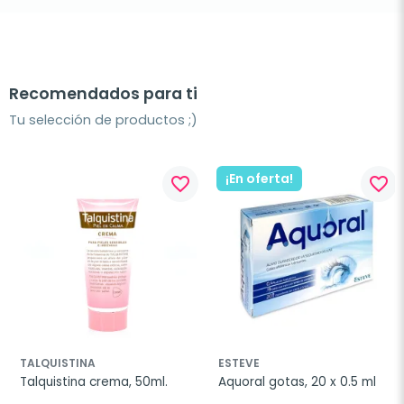
Recomendados para ti
Tu selección de productos ;)
¡En oferta!
favorite_border
favorite_border
TALQUISTINA
ESTEVE
Talquistina crema, 50ml.
Aquoral gotas, 20 x 0.5 ml