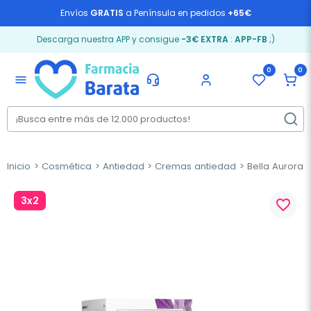
Envíos
GRATIS
a Península en pedidos
+65€
Descarga nuestra APP y consigue
-3€ EXTRA
:
APP-FB
;)
0
0
menu
Inicio
Cosmética
Antiedad
Cremas antiedad
Bella Aurora 
3x2
favorite_border