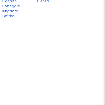
Bioearth
Dietisa
Bottega di
lungavita
Cattier