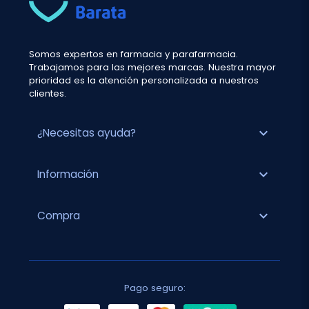
Somos expertos en farmacia y parafarmacia.
Trabajamos para las mejores marcas. Nuestra mayor
prioridad es la atención personalizada a nuestros
clientes.
expand_more
¿Necesitas ayuda?
expand_more
Información
expand_more
Compra
Pago seguro: