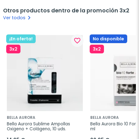
Otros productos dentro de la promoción 3x2
keyboard_arrow_right
Ver todos
¡En oferta!
No disponible
favorite_border
3x2
3x2
BELLA AURORA
BELLA AURORA
Bella Aurora Sublime Ampollas 
Bella Aurora Bio 10 Forte
Oxigeno + Colágeno, 10 uds.
ml