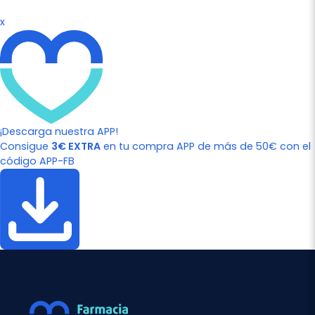
x
¡Descarga nuestra APP!
Consigue
3€ EXTRA
en tu compra APP de más de 50€ con el
código APP-FB