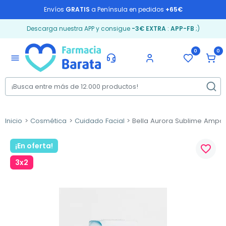
Envíos
GRATIS
a Península en pedidos
+65€
Descarga nuestra APP y consigue
-3€ EXTRA
:
APP-FB
;)
0
0
menu
Inicio
Cosmética
Cuidado Facial
Bella Aurora Sublime Ampoll
¡En oferta!
favorite_border
3x2