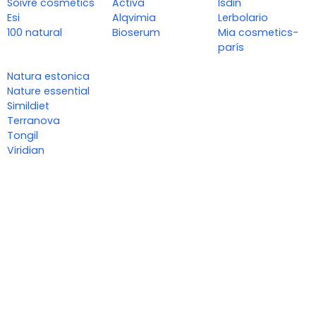
Soivre cosmetics
Activa
Isdin
Esi
Alqvimia
Lerbolario
100 natural
Bioserum
Mia cosmetics-
parís
Natura estonica
Nature essential
Simildiet
Terranova
Tongil
Viridian