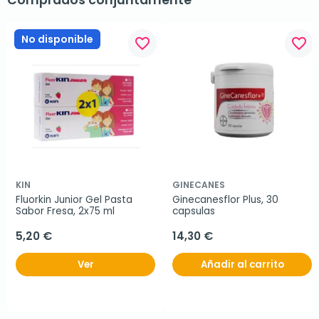
Comprados conjuntamente
No disponible
favorite_border
favorite_border
KIN
GINECANES
Fluorkin Junior Gel Pasta 
Ginecanesflor Plus, 30 
Sabor Fresa, 2x75 ml
capsulas
5,20 €
14,30 €
Ver
Añadir al carrito