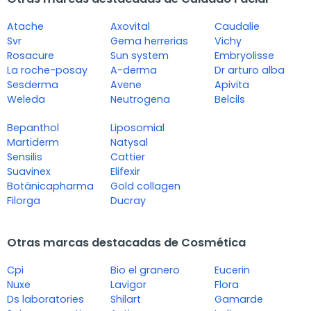
Atache
Axovital
Caudalie
Svr
Gema herrerias
Vichy
Rosacure
Sun system
Embryolisse
La roche-posay
A-derma
Dr arturo alba
Sesderma
Avene
Apivita
Weleda
Neutrogena
Belcils
Bepanthol
Liposomial
Martiderm
Natysal
Sensilis
Cattier
Suavinex
Elifexir
Botánicapharma
Gold collagen
Filorga
Ducray
Otras marcas destacadas de Cosmética
Cpi
Bio el granero
Eucerin
Nuxe
Lavigor
Flora
Ds laboratories
Shilart
Gamarde