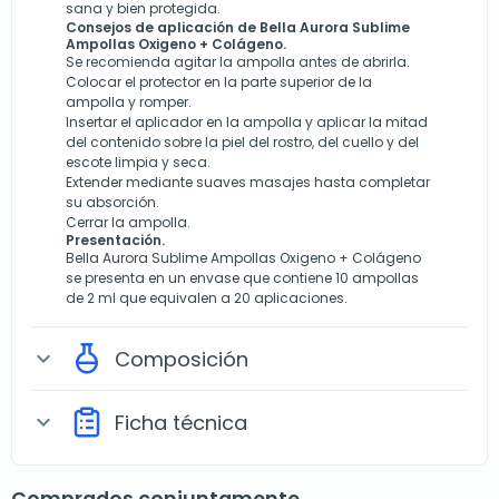
sana y bien protegida.
Consejos de aplicación de Bella Aurora Sublime
Ampollas Oxigeno + Colágeno.
Se recomienda agitar la ampolla antes de abrirla.
Colocar el protector en la parte superior de la
ampolla y romper.
Insertar el aplicador en la ampolla y aplicar la mitad
del contenido sobre la piel del rostro, del cuello y del
escote limpia y seca.
Extender mediante suaves masajes hasta completar
su absorción.
Cerrar la ampolla.
Presentación.
Bella Aurora Sublime Ampollas Oxigeno + Colágeno
se presenta en un envase que contiene 10 ampollas
de 2 ml que equivalen a 20 aplicaciones.
Composición
expand_more
Ficha técnica
expand_more