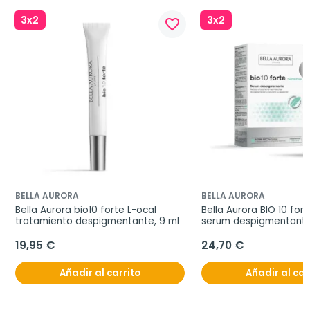
3x2
3x2
favorite_border
BELLA AURORA
BELLA AURORA
Bella Aurora bio10 forte L-ocal 
Bella Aurora BIO 10 fort
tratamiento despigmentante, 9 ml
serum despigmentante
19,95 €
24,70 €
Añadir al carrito
Añadir al car