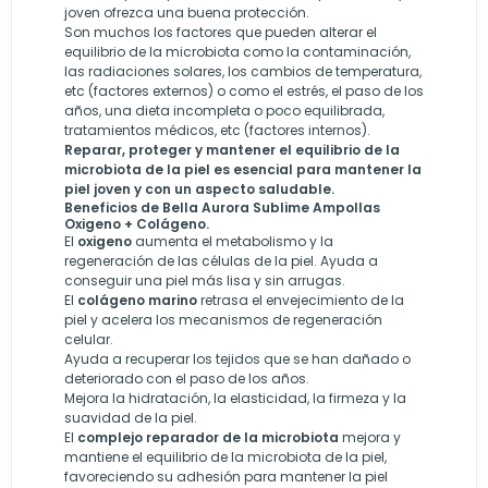
joven ofrezca una buena protección.
Son muchos los factores que pueden alterar el
equilibrio de la microbiota como la contaminación,
las radiaciones solares, los cambios de temperatura,
etc (factores externos) o como el estrés, el paso de los
años, una dieta incompleta o poco equilibrada,
tratamientos médicos, etc (factores internos).
Reparar, proteger y mantener el equilibrio de la
microbiota de la piel es esencial para mantener la
piel joven y con un aspecto saludable.
Beneficios de Bella Aurora Sublime Ampollas
Oxigeno + Colágeno.
El
oxigeno
aumenta el metabolismo y la
regeneración de las células de la piel. Ayuda a
conseguir una piel más lisa y sin arrugas.
El
colágeno marino
retrasa el envejecimiento de la
piel y acelera los mecanismos de regeneración
celular.
Ayuda a recuperar los tejidos que se han dañado o
deteriorado con el paso de los años.
Mejora la hidratación, la elasticidad, la firmeza y la
suavidad de la piel.
El
complejo reparador de la microbiota
mejora y
mantiene el equilibrio de la microbiota de la piel,
favoreciendo su adhesión para mantener la piel