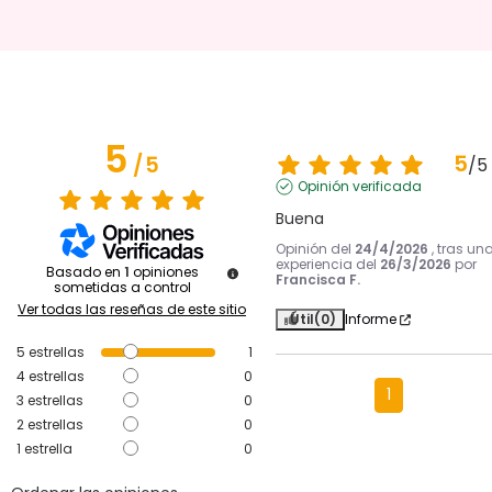
5
5
/
5
/
5
Opinión verificada
Buena
Opinión del
24/4/2026
, tras un
experiencia del
26/3/2026
por
Basado en
1
opiniones
Francisca F.
sometidas a control
Ver todas las reseñas de este sitio
Útil
(0)
Informe
5
estrellas
1
4
estrellas
0
1
3
estrellas
0
2
estrellas
0
1
estrella
0