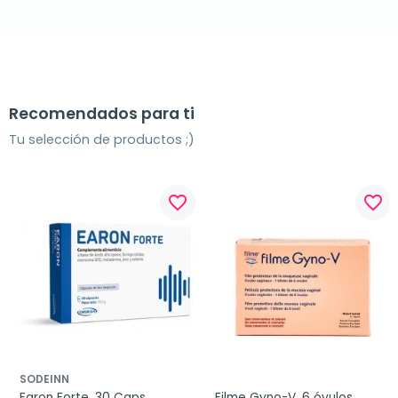
Recomendados para ti
Tu selección de productos ;)
favorite_border
favorite_border
SODEINN
Earon Forte, 30 Caps.
Filme Gyno-V, 6 óvulos 