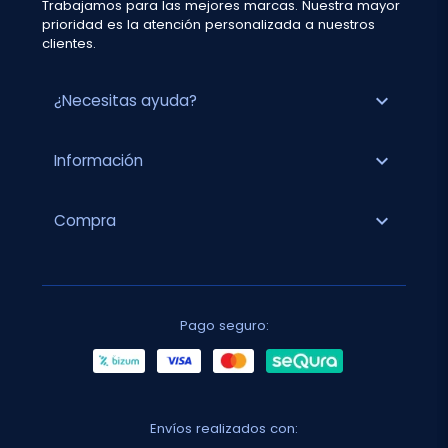
Trabajamos para las mejores marcas. Nuestra mayor
prioridad es la atención personalizada a nuestros
clientes.
expand_more
¿Necesitas ayuda?
expand_more
Información
expand_more
Compra
Pago seguro:
Envíos realizados con: