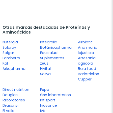
Otras marcas destacadas de Proteínas y
Aminoácidos
Nutergia
Integralia
Airbiotic
Solaray
Botánicapharma
Ana maría
Solgar
Equisalud
lajusticia
Lamberts
Suplementos
Artesania
Kal
zeus
agricola
Arkopharma
Hivital
Baia food
Sotya
Bariatricline
Cupper
Direct nutrition
Fepa
Douglas
Gsn laboratorios
laboratories
Infisport
Drasanvi
Inovance
El valle
Ivb