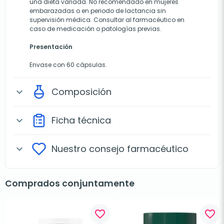
una dieta variada. No recomendado en mujeres
embarazadas o en periodo de lactancia sin
supervisión médica. Consultar al farmacéutico en
caso de medicación o patologías previas.
Presentación
Envase con 60 cápsulas.
Composición
expand_more
Ficha técnica
expand_more
Nuestro consejo farmacéutico
expand_more
Comprados conjuntamente
favorite_border
favorite_border