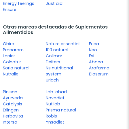
Energy feelings
Just aid
Ensure
Otras marcas destacadas de Suplementos
Alimenticios
Obire
Nature essential
Fuca
Pranarom
100 natural
Neo
Lanier
Collmar
Esi
Colnatur
Deiters
Aboca
Soria natural
Ns nutritional
Arafarma
Nutralie
system
Bioserum
Uriach
Pinisan
Lab. abad
Ayurveda
Novadiet
Catalysis
Nutilab
Erlingen
Prisma natural
Herbovita
Robis
Intersa
Ynsadiet