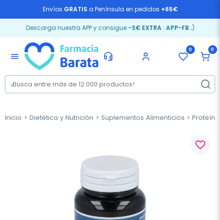
Envíos
GRATIS
a Península en pedidos
+65€
Descarga nuestra APP y consigue
-3€ EXTRA
:
APP-FB
;)
0
0
menu
Inicio
Dietética y Nutrición
Suplementos Alimenticios
Proteín
favorite_border