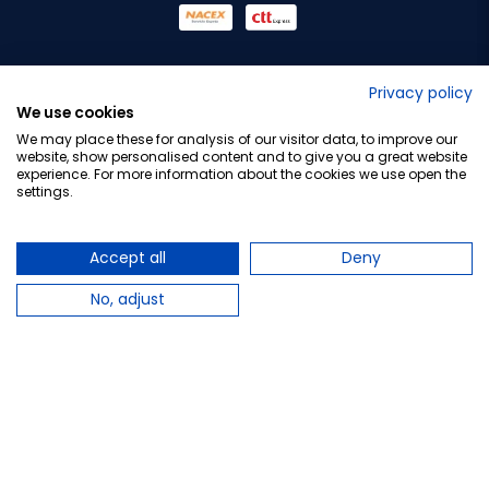
No lo decimos nosotros...
Privacy policy
We use cookies
¡Tu opinión es importante!
We may place these for analysis of our visitor data, to improve our
website, show personalised content and to give you a great website
experience. For more information about the cookies we use open the
settings.
Copyright © 2010-2026 Farmacia Barata S.L. Todos los
derechos reservados.
Accept all
Deny
No, adjust
Total:
14,40 €
−
+
Añadir al carrito