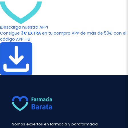
¡Descarga nuestra APP!
Consigue
3€ EXTRA
en tu compra APP de más de 50€ con el
código APP-FB
Somos expertos en farmacia y parafarmacia.