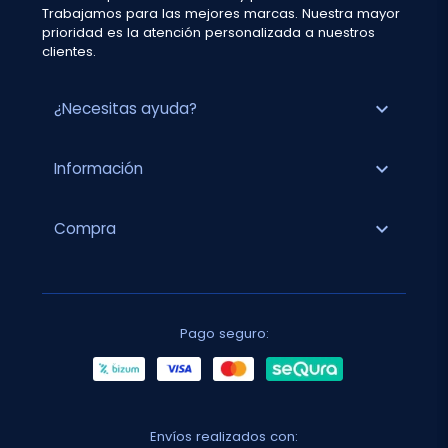
Trabajamos para las mejores marcas. Nuestra mayor
prioridad es la atención personalizada a nuestros
clientes.
expand_more
¿Necesitas ayuda?
expand_more
Información
expand_more
Compra
Pago seguro:
Envíos realizados con: