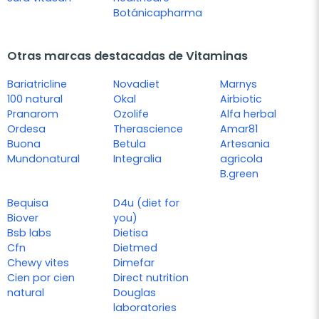
Botánicapharma
Otras marcas destacadas de Vitaminas
Bariatricline
Novadiet
Marnys
100 natural
Okal
Airbiotic
Pranarom
Ozolife
Alfa herbal
Ordesa
Therascience
Amar81
Buona
Betula
Artesania
Mundonatural
Integralia
agricola
B.green
Bequisa
D4u (diet for
Biover
you)
Bsb labs
Dietisa
Cfn
Dietmed
Chewy vites
Dimefar
Cien por cien
Direct nutrition
natural
Douglas
laboratories