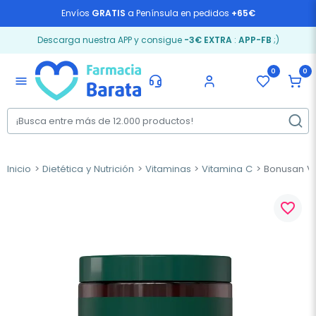
Envíos
GRATIS
a Península en pedidos
+65€
Descarga nuestra APP y consigue
-3€ EXTRA
:
APP-FB
;)
0
0
menu
Inicio
Dietética y Nutrición
Vitaminas
Vitamina C
Bonusan Vi
favorite_border