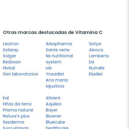
Otras marcas destacadas de Vitamina C
Leotron
Arkopharma
Sotya
Solaray
Sante verte
Aboca
Solgar
Ns nutritional
Lamberts
Redoxon
system
Esi
Hivital
Ivb
Nutralie
Gsn laboratorios
Ynsadiet
Eladiet
Ana maría
lajusticia
Kal
Altrient
Hifas da terra
Aquilea
Prisma natural
Bayer
Nature's plus
Bioener
Sesderma
Bluecube
Sura vitasan
healthcare