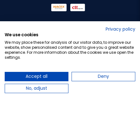
No lo decimos nosotros...
Privacy policy
We use cookies
¡Tu opinión es importante!
We may place these for analysis of our visitor data, to improve our
website, show personalised content and to give you a great website
experience. For more information about the cookies we use open the
settings.
Copyright © 2010-2026 Farmacia Barata S.L. Todos los
derechos reservados.
Accept all
Deny
No, adjust
Total:
42,40 €
−
+
Añadir al carrito