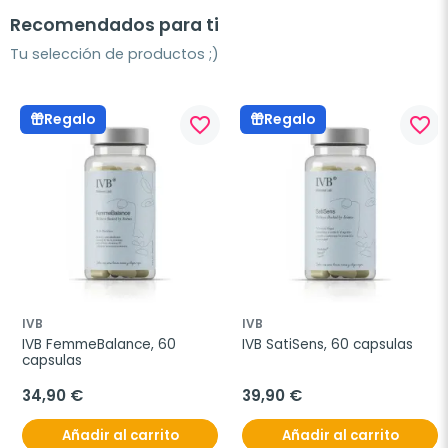
Recomendados para ti
Tu selección de productos ;)
Regalo
Regalo
favorite_border
favorite_border
IVB
IVB
IVB FemmeBalance, 60 
IVB SatiSens, 60 capsulas
capsulas
34,90 €
39,90 €
Añadir al carrito
Añadir al carrito