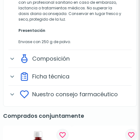
con un profesional sanitario en caso de embarazo,
lactancia o tratamientos médicos. No superar la
dosis diaria aconsejada. Conservar en lugar fresco y
seco, protegido de la luz.
Presentación
Envase con 250 g de polvo.
Composición
expand_more
Ficha técnica
expand_more
Nuestro consejo farmacéutico
expand_more
Comprados conjuntamente
favorite_border
favorite_border