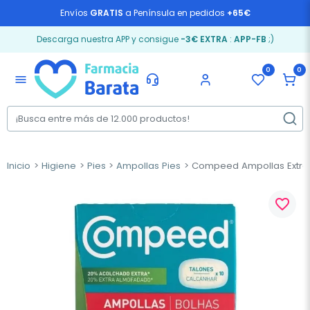
Envíos
GRATIS
a Península en pedidos
+65€
Descarga nuestra APP y consigue
-3€ EXTRA
:
APP-FB
;)
0
0
menu
Inicio
Higiene
Pies
Ampollas Pies
Compeed Ampollas Extrem
favorite_border