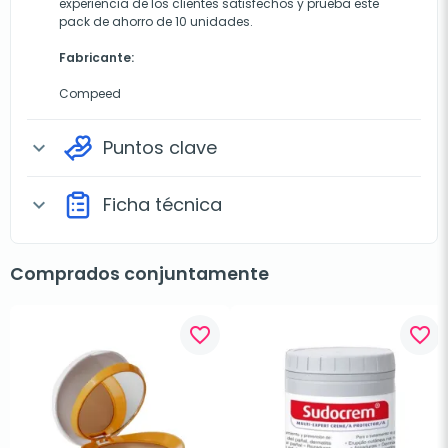
experiencia de los clientes satisfechos y prueba este
pack de ahorro de 10 unidades.
Fabricante:
Compeed
Puntos clave
expand_more
Ficha técnica
expand_more
Comprados conjuntamente
favorite_border
favorite_border