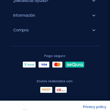
expand_more
¿Necesitas ayuda?
expand_more
Información
expand_more
Compra
Pago seguro:
Envíos realizados con:
No lo decimos nosotros...
Privacy policy