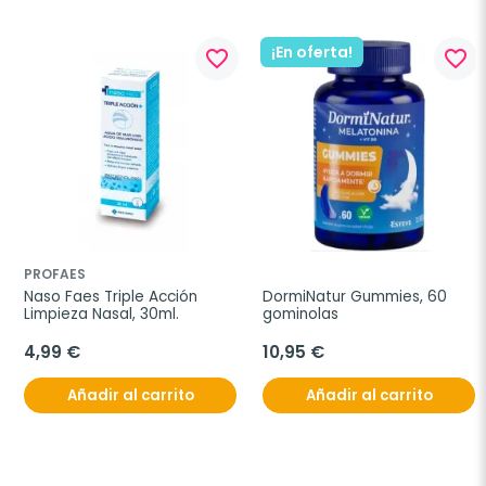
¡En oferta!
favorite_border
favorite_border
PROFAES
Naso Faes Triple Acción 
DormiNatur Gummies, 60 
Limpieza Nasal, 30ml.
gominolas
4,99 €
10,95 €
Añadir al carrito
Añadir al carrito